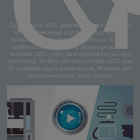
C
Od 1. januara 2022. godine, Rowenta je pojačao
svoju posvećenost popravljivosti proizvoda
produžavajući dostupnost dijelova sa 10 na 15
godina po razumnoj cijeni, za nove proizvode
lansirane 2022., kao i za proizvode koji su još u
proizvodnji. Sa 96% referenci prodatih 2021. pod
10-godišnjim logom popravljivosti, Rowenta jača
svoju posvećenost širom Evrope.