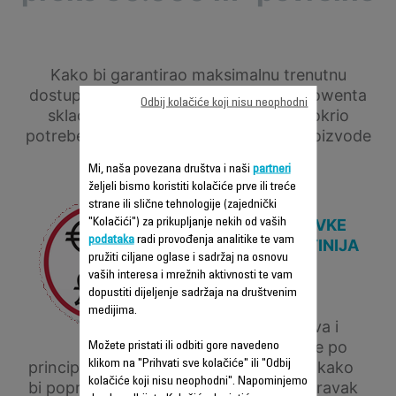
Kako bi garantirao maksimalnu trenutnu
dostupnost vaših rezervnih dijelova, Rowenta
Odbij kolačiće koji nisu neophodni
skladišti rezervne dijelove kako bi pokrio
potrebe u godinama koje dolaze, na proizvode
čija je proizvodnja zaustavljena.
Mi, naša povezana društva i naši
partneri
željeli bismo koristiti kolačiće prve ili treće
strane ili slične tehnologije (zajednički
CIJENA POPRAVKE
"Kolačići") za prikupljanje nekih od vaših
podataka
radi provođenja analitike te vam
JE ČESTO JEFTINIJA
pružiti ciljane oglase i sadržaj na osnovu
OD ZAMJENE
vaših interesa i mrežnih aktivnosti te vam
PROIZVODA,
dopustiti dijeljenje sadržaja na društvenim
Radeći na cijeni
medijima.
rezervnih dijelova i
nudeći popravke po
Možete pristati ili odbiti gore navedeno
klikom na "Prihvati sve kolačiće" ili "Odbij
principu ključ u ruke, Rowenta čini sve kako
kolačiće koji nisu neophodni". Napominjemo
bi popravke bile što ekonomičnije. Popravak