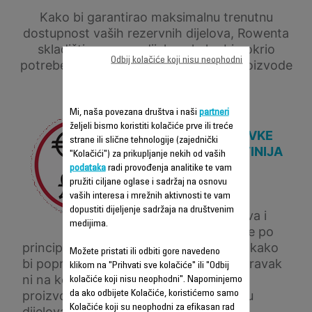
Kako bi garantirao maksimalnu trenutnu
dostupnost vaših rezervnih dijelova, Rowenta
skladišti rezervne dijelove kako bi pokrio
Odbij kolačiće koji nisu neophodni
potrebe u godinama koje dolaze, na proizvode
čija je proizvodnja zaustavljena.
Mi, naša povezana društva i naši
partneri
željeli bismo koristiti kolačiće prve ili treće
CIJENA POPRAVKE
strane ili slične tehnologije (zajednički
JE ČESTO JEFTINIJA
"Kolačići") za prikupljanje nekih od vaših
OD ZAMJENE
podataka
radi provođenja analitike te vam
PROIZVODA,
pružiti ciljane oglase i sadržaj na osnovu
vaših interesa i mrežnih aktivnosti te vam
Radeći na cijeni
dopustiti dijeljenje sadržaja na društvenim
rezervnih dijelova i
medijima.
nudeći popravke po
principu ključ u ruke, Rowenta čini sve kako
Možete pristati ili odbiti gore navedeno
bi popravke bile što ekonomičnije. Popravak
klikom na "Prihvati sve kolačiće" ili "Odbij
ni na koji način ne mijenja kvalitetu
kolačiće koji nisu neophodni". Napominjemo
proizvoda, te je popravljen uz upotrebu
da ako odbijete Kolačiće, koristićemo samo
Kolačiće koji su neophodni za efikasan rad
dijelova koje je odobrio brend.