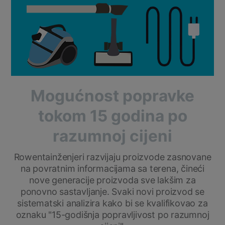
Mogućnost popravke
tokom 15 godina po
razumnoj cijeni
Rowentainženjeri razvijaju proizvode zasnovane
na povratnim informacijama sa terena, čineći
nove generacije proizvoda sve lakšim za
ponovno sastavljanje. Svaki novi proizvod se
sistematski analizira kako bi se kvalifikovao za
oznaku "15-godišnja popravljivost po razumnoj