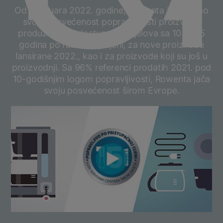
Od 1. januara 2022. godine, Rowenta je pojačao
svoju posvećenost popravljivosti proizvoda
produžavajući dostupnost dijelova sa 10 na 15
godina po razumnoj cijeni, za nove proizvode
lansirane 2022., kao i za proizvode koji su još u
proizvodnji. Sa 96% referenci prodatih 2021. pod
10-godišnjim logom popravljivosti, Rowenta jača
svoju posvećenost širom Evrope.