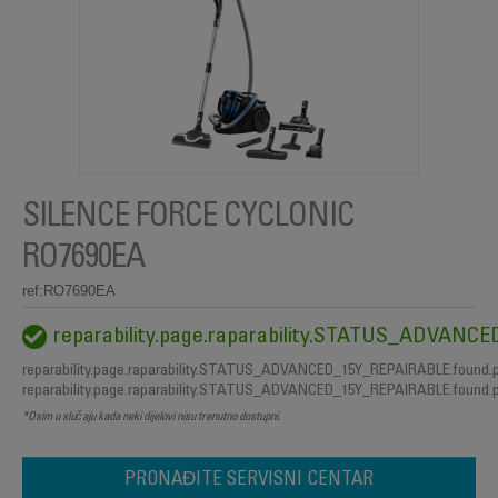
SILENCE FORCE CYCLONIC
RO7690EA
ref:RO7690EA
reparability.page.raparability.STATUS_ADVAN
reparability.page.raparability.STATUS_ADVANCED_15Y_REPAIRABLE.found.
reparability.page.raparability.STATUS_ADVANCED_15Y_REPAIRABLE.found.
*Osim u slučaju kada neki dijelovi nisu trenutno dostupni.
PRONAĐITE SERVISNI CENTAR