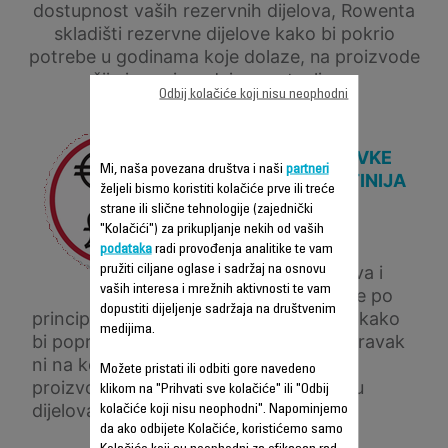
dostupnost vaših rezervnih dijelova, Rowenta
skladišti rezervne dijelove kako bi pokrio
potrebe u godinama koje dolaze, na proizvode
čija je proizvodnja zaustavljena.
Odbij kolačiće koji nisu neophodni
CIJENA POPRAVKE
Mi, naša povezana društva i naši
partneri
JE ČESTO JEFTINIJA
željeli bismo koristiti kolačiće prve ili treće
OD ZAMJENE
strane ili slične tehnologije (zajednički
PROIZVODA,
"Kolačići") za prikupljanje nekih od vaših
Radeći na cijeni
podataka
radi provođenja analitike te vam
rezervnih dijelova i
pružiti ciljane oglase i sadržaj na osnovu
vaših interesa i mrežnih aktivnosti te vam
nudeći popravke po
dopustiti dijeljenje sadržaja na društvenim
principu ključ u ruke, Rowenta čini sve kako
medijima.
bi popravke bile što ekonomičnije. Popravak
ni na koji način ne mijenja kvalitetu
Možete pristati ili odbiti gore navedeno
proizvoda, te je popravljen uz upotrebu
klikom na "Prihvati sve kolačiće" ili "Odbij
dijelova koje je odobrio brend.
kolačiće koji nisu neophodni". Napominjemo
da ako odbijete Kolačiće, koristićemo samo