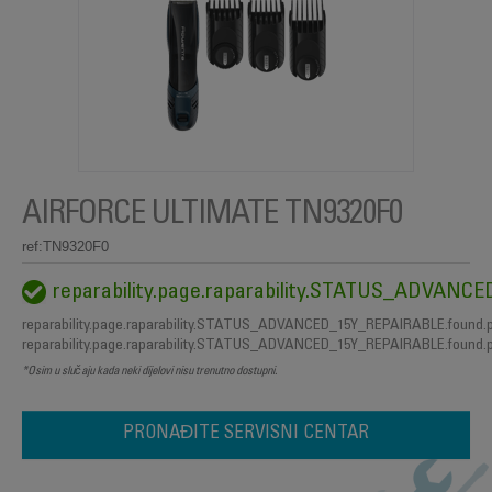
AIRFORCE ULTIMATE TN9320F0
ref:TN9320F0
reparability.page.raparability.STATUS_ADVAN
reparability.page.raparability.STATUS_ADVANCED_15Y_REPAIRABLE.found.
reparability.page.raparability.STATUS_ADVANCED_15Y_REPAIRABLE.found.
*Osim u slučaju kada neki dijelovi nisu trenutno dostupni.
PRONAĐITE SERVISNI CENTAR