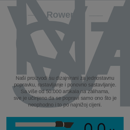
N
V
ST
Rowenta
Naši proizvodi su dizajnirani za jednostavnu
popravku, rastavljanje i ponovno sastavljanje.
Sa više od 50.000 artikala na zalihama,
sve je učinjeno da se popravi samo ono što je
neophodno i to po najnižoj cijeni.