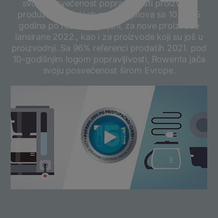
svoju posvećenost popravljivosti proizvoda
produžavajući dostupnost dijelova sa 10 na 15
godina po razumnoj cijeni, za nove proizvode
lansirane 2022., kao i za proizvode koji su još u
proizvodnji. Sa 96% referenci prodatih 2021. pod
10-godišnjim logom popravljivosti, Rowenta jača
svoju posvećenost širom Evrope.