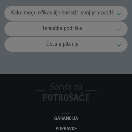
Kako mogu efikasnije koristiti svoj proizvod?
Koja je svrha funkcije Ionic (jonsko) (zavisno
Tehnička podrška
od modela)?
Šta da radim u slučaju kvara aparata?
Ostala pitanja
Ta funkcija neutralizuje statički elektricitet te bi vašu kosu
trebala činiti elastičnijom i jednostavnijom za kovrdžanje. Osim
Nemojte koristiti aparat. Da biste izbjegli opasnosti odnesite
toga, vaša će kosa biti sjajnija jer se na nju ne može lijepiti
Šta znače klase I i II?
ga na popravak u ovlašteni servis.
prašina.
Aparat klase I se mora uzemljiti (i ima samo jedan izolacioni
Kako mogu zbrinuti aparat kada mu prođe rok
sloj). Aparat klase II ne mora nužno biti uzemljen jer ima dva
upotrebe?
zasebna i nezavisna izolaciona sloja.
Servis za
Vaš aparat sadrži vrijedne materijale koji se mogu obnoviti ili
Otvorio/la sam novi aparat i mislim da jedan
POTROŠAČE
reciklirati. Odnesite ga u lokalni centar za prikupljanje otpada.
dio nedostaje. Što da učinim?
Ako mislite da jedan dio nedostaje, molimo, nazovite službu za
Gdje mogu kupiti nastavke, potrošni materijal
korisnike i pomoći ćemo vam pronaći rješenje.
GARANCIJA
ili rezervne dijelove za aparat?
POPRAVKE