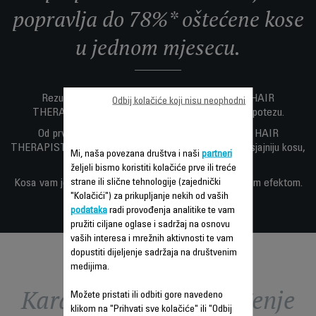
popravlja do 78%* oštećene kose
u jednom mjesecu.
Rezultat je sedam godina istraživanja i razvoja, HAIR
Odbij kolačiće koji nisu neophodni
THERAPIST™ daje trenutne rezultate pri jednom potezu.
Od prve upotrebe, 97%** žena koje su isprobale HAIR
THERAPIST™ imalo je mekšu kosu, 79%** je iskusilo sjajniju kosu,
Mi, naša povezana društva i naši
partneri
a 88%* je iskusilo lepršaviju kosu.
željeli bismo koristiti kolačiće prve ili treće
strane ili slične tehnologije (zajednički
Kosa vam je lakša za kontrolu—sa lepršavim i prirodnim efektom.
"Kolačići") za prikupljanje nekih od vaših
podataka
radi provođenja analitike te vam
pružiti ciljane oglase i sadržaj na osnovu
vaših interesa i mrežnih aktivnosti te vam
dopustiti dijeljenje sadržaja na društvenim
medijima.
Karakteristike - Poređenje
Možete pristati ili odbiti gore navedeno
klikom na "Prihvati sve kolačiće" ili "Odbij