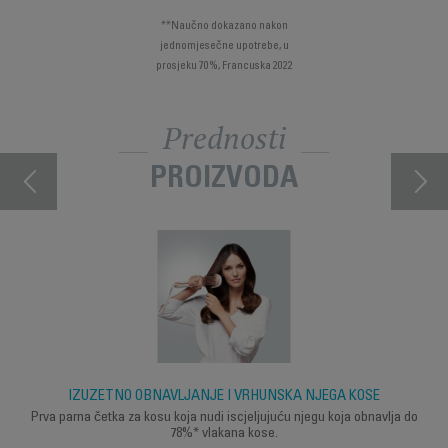
**Naučno dokazano nakon
jednomjesečne upotrebe, u
prosjeku 70%, Francuska 2022
Prednosti
PROIZVODA
IZUZETNO OBNAVLJANJE I VRHUNSKA NJEGA KOSE
Prva parna četka za kosu koja nudi iscjeljujuću njegu koja obnavlja do
78%* vlakana kose.