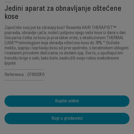
Jedini aparat za obnavljanje oštećene
kose
Započnite svoj put ka zdravijoj kosi! Rowenta HAIR THERAPIST™
popravlja, obnavlja i jača, nudeći potpunu njegu vaše kose iz dana u dan.
Ova parna četka za kosu je prva takve vrste, s ekskluzivnom THERMAL
CARE™ tehnologijom koja obnavlja oštećenu kosu do 78%.* Doživite
mekšu, sjajniju i lepršaviju kosu od prve upotrebe, s keratinskom oblogom
i mekanim prirodnim dlačicama za dodatni sjaj. Sve to, u opuštajućem
trenutku brige o sebi, kako biste zaokružili svoju rutinu svakodnevne
ljepote.
Referenca : CF9920F0
Kupite online
Kupi u prodavnici