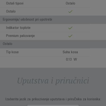
Ostali tipovi
Ostalo
Ostalo
Ergonomija/ udobnost pri upotrebi
Indikator toplote
Premium pakovanje
Ostalo
Tip kose
Suha kosa
0.13 W
Uputstva i priručnici
Izaberite jezik za prikazivanje uputstava i priručnika za korisnika: