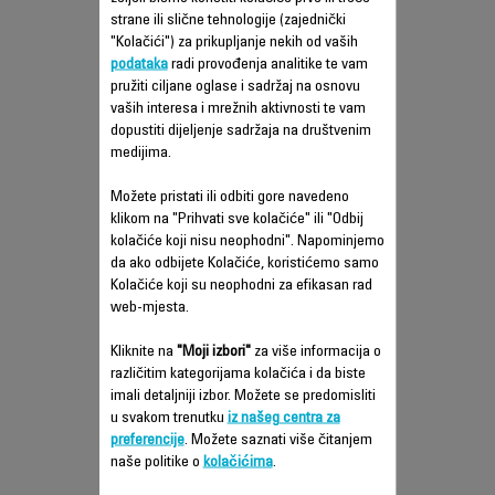
strane ili slične tehnologije (zajednički
"Kolačići") za prikupljanje nekih od vaših
PURE AIR ESSENTIAL
podataka
radi provođenja analitike te vam
PROČIŠČIVAĆ ZRAKA PU2530
pružiti ciljane oglase i sadržaj na osnovu
vaših interesa i mrežnih aktivnosti te vam
dopustiti dijeljenje sadržaja na društvenim
Vaša zaštita od onečišćenja zraka
medijima.
Možete pristati ili odbiti gore navedeno
klikom na "Prihvati sve kolačiće" ili "Odbij
kolačiće koji nisu neophodni". Napominjemo
Uporedi
da ako odbijete Kolačiće, koristićemo samo
Kolačiće koji su neophodni za efikasan rad
web-mjesta.
Kliknite na
"Moji izbori"
za više informacija o
različitim kategorijama kolačića i da biste
imali detaljniji izbor. Možete se predomisliti
u svakom trenutku
iz našeg centra za
preferencije
. Možete saznati više čitanjem
naše politike o
kolačićima
.