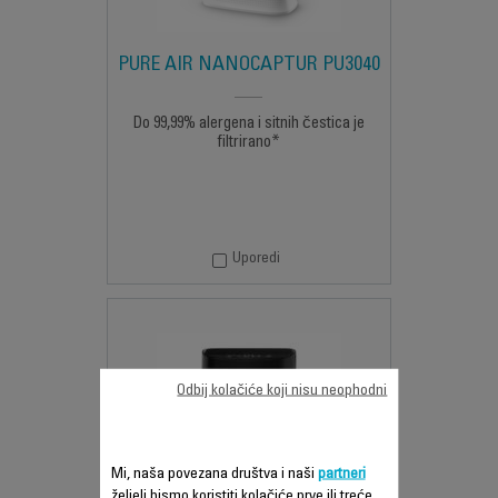
PURE AIR NANOCAPTUR PU3040
Do 99,99% alergena i sitnih čestica je
filtrirano*
Uporedi
Odbij kolačiće koji nisu neophodni
Mi, naša povezana društva i naši
partneri
željeli bismo koristiti kolačiće prve ili treće