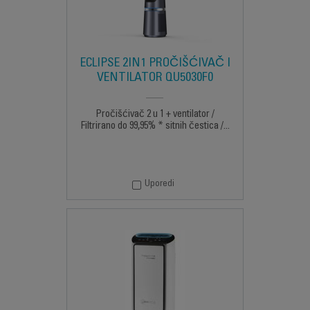
ECLIPSE 2IN1 PROČIŠĆIVAČ I
VENTILATOR QU5030F0
Pročišćivač 2 u 1 + ventilator /
Filtrirano do 99,95% * sitnih čestica /...
Uporedi