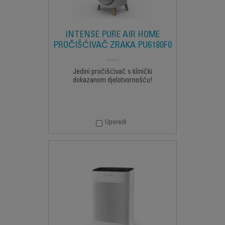
INTENSE PURE AIR HOME
PROČIŠĆIVAČ ZRAKA PU6180F0
Jedini pročišćivač s klinički
dokazanom djelotvornošću!
Uporedi