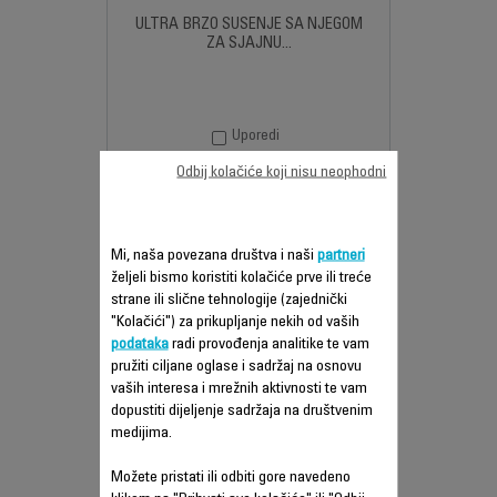
ULTRA BRZO SUŠENJE SA NJEGOM
ZA SJAJNU...
Uporedi
Odbij kolačiće koji nisu neophodni
Mi, naša povezana društva i naši
partneri
željeli bismo koristiti kolačiće prve ili treće
strane ili slične tehnologije (zajednički
"Kolačići") za prikupljanje nekih od vaših
podataka
radi provođenja analitike te vam
pružiti ciljane oglase i sadržaj na osnovu
vaših interesa i mrežnih aktivnosti te vam
dopustiti dijeljenje sadržaja na društvenim
COMPACT PRO CV4721F0
medijima.
Možete pristati ili odbiti gore navedeno
SNAŽAN POPUT PROFESIONALNOG