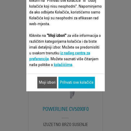
klikom na "Prihvati sve kolačiće" ili "Odbij
FENA ZA...
kolačiće koji nisu neophodni". Napominjemo
da ako odbijete Kolačiće, koristićemo samo
Kolačiće koji su neophodni za efikasan rad
web-mjesta.
Uporedi
Kliknite na
"Moji izbori"
za više informacija o
različitim kategorijama kolačića i da biste
imali detaljniji izbor. Možete se predomisliti
u svakom trenutku
iz našeg centra za
preferencije
. Možete saznati više čitanjem
naše politike o
kolačićima
.
Moji izbori
Prihvati sve kolačiće
POWERLINE CV5090F0
IZUZETNO BRZO SUŠENJE