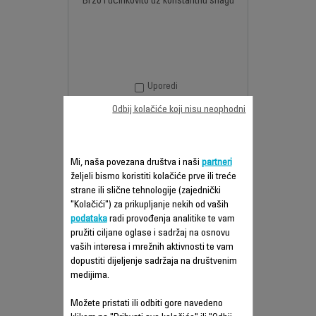
Brzo i učinkovito uz konstantnu snagu
Uporedi
Odbij kolačiće koji nisu neophodni
Mi, naša povezana društva i naši
partneri
željeli bismo koristiti kolačiće prve ili treće
strane ili slične tehnologije (zajednički
"Kolačići") za prikupljanje nekih od vaših
podataka
radi provođenja analitike te vam
pružiti ciljane oglase i sadržaj na osnovu
vaših interesa i mrežnih aktivnosti te vam
dopustiti dijeljenje sadržaja na društvenim
AIRFORCE ULTIMATE TN9320F0
medijima.
Možete pristati ili odbiti gore navedeno
USISAVA 99% ODREZANIH DLAČICA