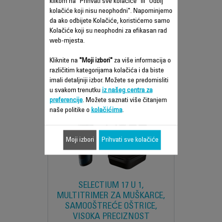
klikom na "Prihvati sve kolačiće" ili "Odbij
BEZ ČIŠĆENJA
kolačiće koji nisu neophodni". Napominjemo
da ako odbijete Kolačiće, koristićemo samo
Kolačiće koji su neophodni za efikasan rad
web-mjesta.
Uporedi
Kliknite na
"Moji izbori"
za više informacija o
različitim kategorijama kolačića i da biste
imali detaljniji izbor. Možete se predomisliti
u svakom trenutku
iz našeg centra za
preferencije
. Možete saznati više čitanjem
naše politike o
kolačićima
.
Moji izbori
Prihvati sve kolačiće
SELECTIUM 17 U 1,
MULTITRIMER ZA MUŠKARCE,
SAMOOŠTREĆE OŠTRICE,
VISOKA PRECIZNOST