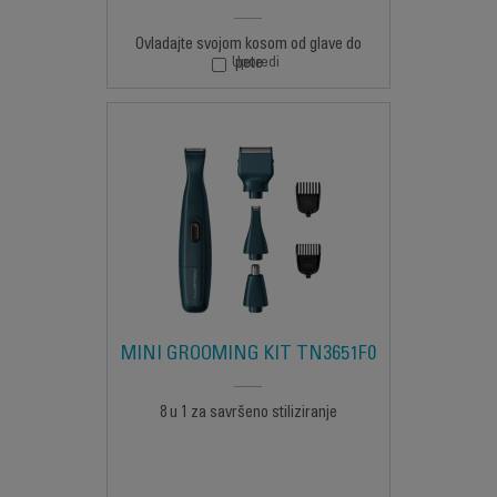
Ovladajte svojom kosom od glave do
Uporedi
pete
MINI GROOMING KIT TN3651F0
8 u 1 za savršeno stiliziranje