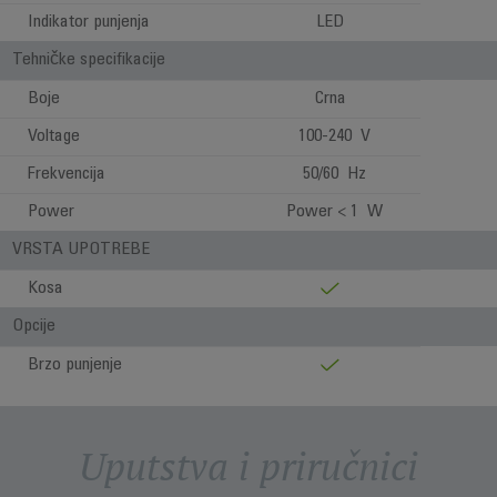
Indikator punjenja
LED
Tehničke specifikacije
Boje
Crna
Voltage
100-240 V
Frekvencija
50/60 Hz
Power
Power < 1 W
VRSTA UPOTREBE
Kosa
Opcije
Brzo punjenje
Uputstva i priručnici