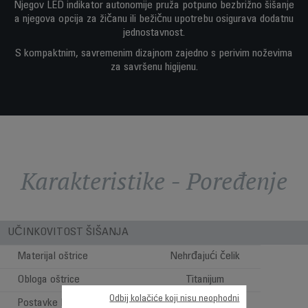
Njegov LED indikator autonomije pruža potpuno bezbrižno šišanje
a njegova opcija za žičanu ili bežičnu upotrebu osigurava dodatnu
jednostavnost.
S kompaktnim, savremenim dizajnom zajedno s perivim noževima
za savršenu higijenu.
Karakteristike - Poređenje
UČINKOVITOST ŠIŠANJA
Materijal oštrice
Nehrđajući čelik
Obloga oštrice
Titanijum
Odbij kolačiće koji nisu neophodni
Postavke brzine
1