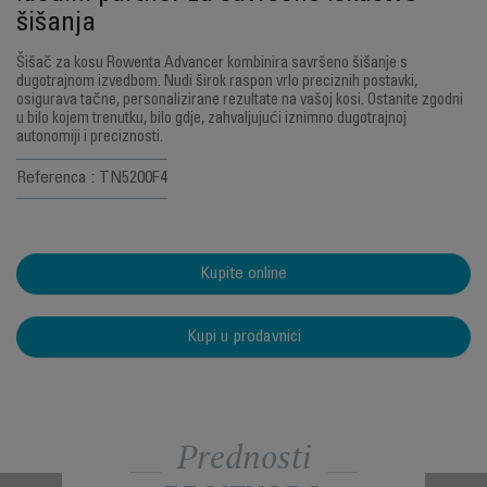
šišanja
Šišač za kosu Rowenta Advancer kombinira savršeno šišanje s
dugotrajnom izvedbom. Nudi širok raspon vrlo preciznih postavki,
osigurava tačne, personalizirane rezultate na vašoj kosi. Ostanite zgodni
u bilo kojem trenutku, bilo gdje, zahvaljujući iznimno dugotrajnoj
autonomiji i preciznosti.
Referenca : TN5200F4
Kupite online
Kupi u prodavnici
Prednosti