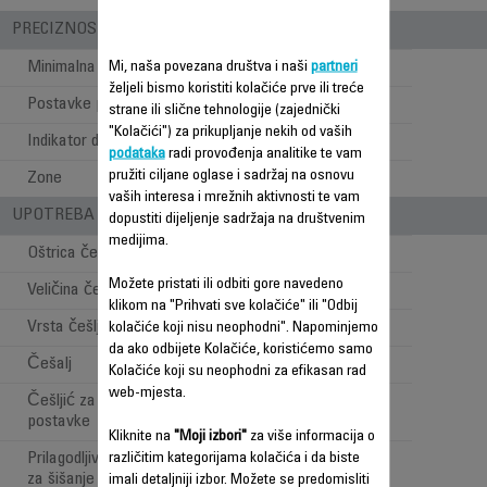
PRECIZNOST
Minimalna dužina šišanja
Mi, naša povezana društva i naši
0.5 mm
partneri
željeli bismo koristiti kolačiće prve ili treće
Postavke preciznosti
1 mm
strane ili slične tehnologije (zajednički
"Kolačići") za prikupljanje nekih od vaših
Indikator dužine šišanja
Točkić
podataka
radi provođenja analitike te vam
pružiti ciljane oglase i sadržaj na osnovu
Zone
Kosa
vaših interesa i mrežnih aktivnosti te vam
UPOTREBA - STILOVI PRI ŠIŠANJU
dopustiti dijeljenje sadržaja na društvenim
medijima.
Oštrica češlja za kosu
Možete pristati ili odbiti gore navedeno
Veličina češlja za kosu
42 mm
klikom na "Prihvati sve kolačiće" ili "Odbij
Vrsta češlja za kosu
Prilagodljiv
kolačiće koji nisu neophodni". Napominjemo
da ako odbijete Kolačiće, koristićemo samo
Češalj
2
Kolačiće koji su neophodni za efikasan rad
web-mjesta.
Češljić za kosu- precizne
1 mm
postavke
Kliknite na
"Moji izbori"
za više informacija o
Prilagodljivi raspon pozicija
različitim kategorijama kolačića i da biste
0.5 to 30 mm
za šišanje kose
imali detaljniji izbor. Možete se predomisliti