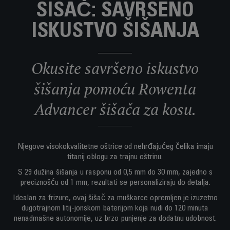
ŠIŠAČ: SAVRŠENO
ISKUSTVO ŠIŠANJA
Okusite savršeno iskustvo
šišanja pomoću Rowenta
Advancer šišača za kosu.
Njegove visokokvalitetne oštrice od nehrđajućeg čelika imaju
titanij oblogu za trajnu oštrinu.
S 29 dužina šišanja u rasponu od 0,5 mm do 30 mm, zajedno s
preciznošću od 1 mm, rezultati se personaliziraju do detalja.
Idealan za frizure, ovaj šišač za muškarce opremljen je izuzetno
dugotrajnom litij-jonskom baterijom koja nudi do 120 minuta
nenadmašne autonomije, uz brzo punjenje za dodatnu udobnost.