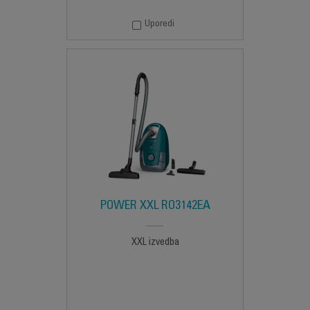
Uporedi
POWER XXL RO3142EA
XXL izvedba