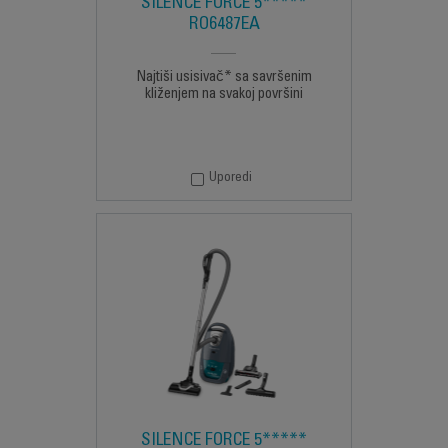
SILENCE FORCE 5*****
RO6487EA
Najtiši usisivač* sa savršenim
kliženjem na svakoj površini
Uporedi
SILENCE FORCE 5*****