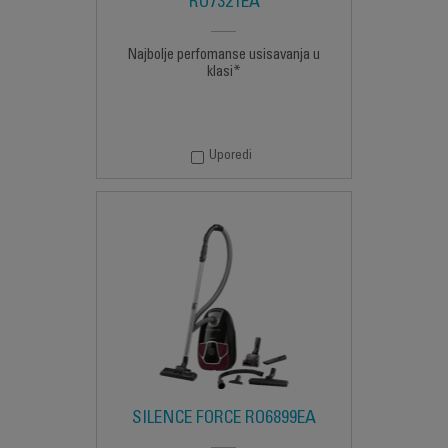
RO7321EA
Najbolje perfomanse usisavanja u
klasi*
Uporedi
SILENCE FORCE RO6899EA