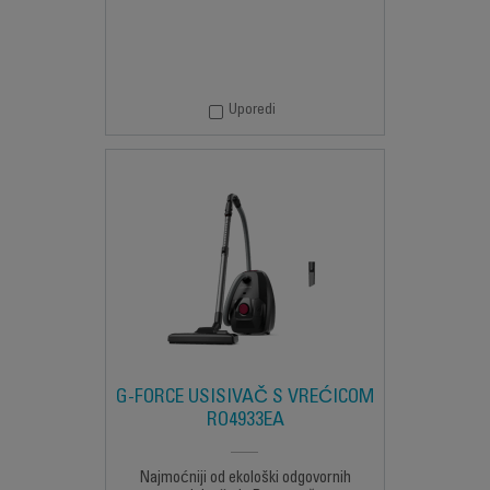
Uporedi
G-FORCE USISIVAČ S VREĆICOM
RO4933EA
Najmoćniji od ekološki odgovornih