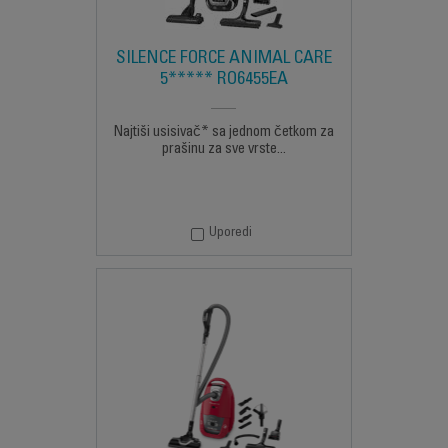
SILENCE FORCE ANIMAL CARE
5***** RO6455EA
Najtiši usisivač* sa jednom četkom za
prašinu za sve vrste...
Uporedi