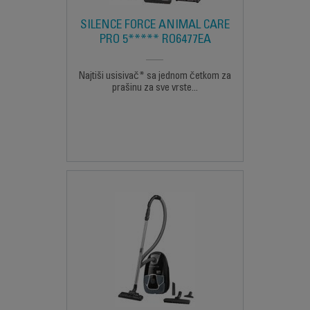
SILENCE FORCE ANIMAL CARE
PRO 5***** RO6477EA
Najtiši usisivač* sa jednom četkom za
prašinu za sve vrste...