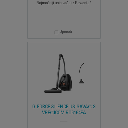
Najmoćniji usisivača iz Rowente*
Uporedi
G-FORCE SILENCE USISAVAČ S
VREĆICOM RO6164EA