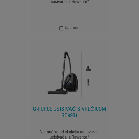
usisivača iz Rowente*
Uporedi
G-FORCE USISIVAČ S VREĆICOM
RO4931
Najmoćniji od ekološki odgovornih
usisivača iz Rowente*