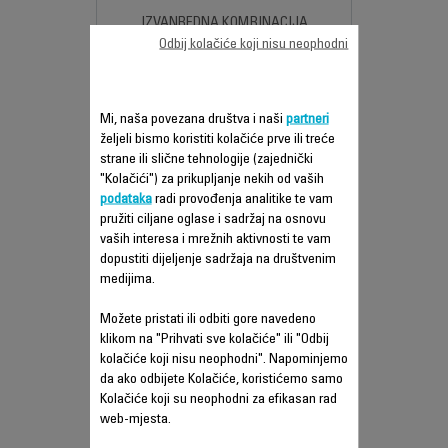
IZVANREDNA KOMBINACIJA
EFIKASNOSTI I TIŠINE
Odbij kolačiće koji nisu neophodni
Mi, naša povezana društva i naši
partneri
željeli bismo koristiti kolačiće prve ili treće
Uporedi
strane ili slične tehnologije (zajednički
"Kolačići") za prikupljanje nekih od vaših
podataka
radi provođenja analitike te vam
pružiti ciljane oglase i sadržaj na osnovu
vaših interesa i mrežnih aktivnosti te vam
dopustiti dijeljenje sadržaja na društvenim
medijima.
Možete pristati ili odbiti gore navedeno
klikom na "Prihvati sve kolačiće" ili "Odbij
kolačiće koji nisu neophodni". Napominjemo
da ako odbijete Kolačiće, koristićemo samo
Kolačiće koji su neophodni za efikasan rad
POWER XXL USISIVAČ S
web-mjesta.
VREĆICOM + NASTAVAK ZA