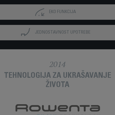
EKO FUNKCIJA
JEDNOSTAVNOST UPOTREBE
2014
TEHNOLOGIJA ZA UKRAŠAVANJE
ŽIVOTA