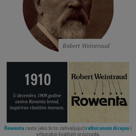
Robert Weintraud
1910
U decembru 1909.godine
osniva Rowenta brend,
inspiriran vlastitim imenom.
Rowenta
raste jako brzo zahvaljujući
rafiniranom dizajnu
i
vrhunskoj kvaliteti proizvoda.