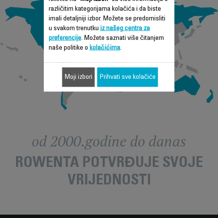
različitim kategorijama kolačića i da biste
imali detaljniji izbor. Možete se predomisliti
u svakom trenutku
iz našeg centra za
preferencije
. Možete saznati više čitanjem
naše politike o
kolačićima
.
Moji izbori
Prihvati sve kolačiće
od 2000.godine do danas
ROWENTA POTVRĐUJE SVOJE
VRIJEDNOSTI