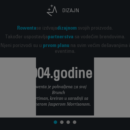
DIZAJN
Rowenta
se izdvaja
dizajnom
svojih proizvoda.
Također uspostavlja
partnerstva
sa vodećim brendovima.
Njeni porizvodi su u
prvom planu
na svim većim dešavanjima i
eventima.
2004.godine
Rowenta je pohvaljena za svoj
Brunch
asortiman, kreiran u saradnji sa
dizajnerom Jasperom Morrisonom.