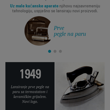
Uz male kućanske aparate
njihovu najsavremeniju
tehnologiju, uspješno se lansiraju novi proizvodi.
Prve
pegle na paru
1949
Lansiranje prve pegle na
paru sa termostatom i
keramičkim grijačem.
Novi logo.