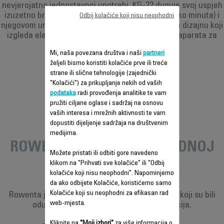
nevjerojatno jednostavnoj upotrebi, KG-22 duguje svoj uspjeh
izuzetno brzoj izvedbi (1 litru kafe u samo nekoliko minuta) i
Odbij kolačiće koji nisu neophodni
njegovom uravnoteženom narandžastom i bijelom dizajnu koji
izgleda elegantno na svakom stolu. 1,1 milijuna aparata za
kafu se prodaje u samo 8 godina!
Mi, naša povezana društva i naši
partneri
željeli bismo koristiti kolačiće prve ili treće
strane ili slične tehnologije (zajednički
"Kolačići") za prikupljanje nekih od vaših
podataka
radi provođenja analitike te vam
pružiti ciljane oglase i sadržaj na osnovu
vaših interesa i mrežnih aktivnosti te vam
razvoj
dopustiti dijeljenje sadržaja na društvenim
medijima.
ROWENTE NA MEĐUNARODNOJ
Možete pristati ili odbiti gore navedeno
RAZINI
klikom na "Prihvati sve kolačiće" ili "Odbij
kolačiće koji nisu neophodni". Napominjemo
da ako odbijete Kolačiće, koristićemo samo
Kolačiće koji su neophodni za efikasan rad
Rowenta je ostavila trajan dojam na potrošače koji su bili
web-mjesta.
oduševljeni kvalitetom proizvoda i inovacija.
Kliknite na
"Moji izbori"
za više informacija o