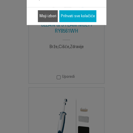
Moji izbori
Prihvati sve kolačiće
CLEAN & STEAM MULTI
RY8561WH
Brže,Čišće,Zdravije
Uporedi