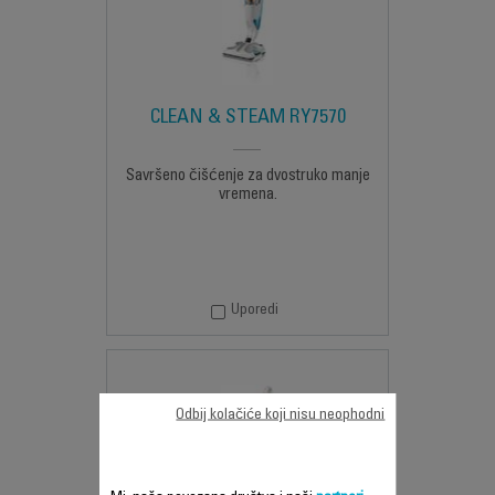
CLEAN & STEAM RY7570
Savršeno čišćenje za dvostruko manje
vremena.
Uporedi
Odbij kolačiće koji nisu neophodni