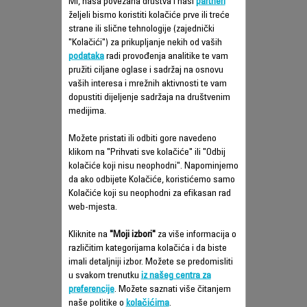
Mi, naša povezana društva i naši
partneri
željeli bismo koristiti kolačiće prve ili treće
strane ili slične tehnologije (zajednički
"Kolačići") za prikupljanje nekih od vaših
podataka
radi provođenja analitike te vam
CLEAN & STEAM RY7557WH
pružiti ciljane oglase i sadržaj na osnovu
vaših interesa i mrežnih aktivnosti te vam
dopustiti dijeljenje sadržaja na društvenim
Savršeno čišćenje uz uštedu vremena
medijima.
Možete pristati ili odbiti gore navedeno
klikom na "Prihvati sve kolačiće" ili "Odbij
kolačiće koji nisu neophodni". Napominjemo
da ako odbijete Kolačiće, koristićemo samo
Uporedi
Kolačiće koji su neophodni za efikasan rad
web-mjesta.
Kliknite na
"Moji izbori"
za više informacija o
različitim kategorijama kolačića i da biste
imali detaljniji izbor. Možete se predomisliti
u svakom trenutku
iz našeg centra za
preferencije
. Možete saznati više čitanjem
naše politike o
kolačićima
.