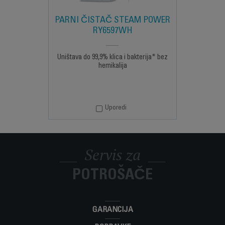
PARNI ČISTAČ STEAM POWER
RY6597WH
Uništava do 99,9% klica i bakterija* bez
hemikalija
Uporedi
Servis za
POTROŠAČE
GARANCIJA