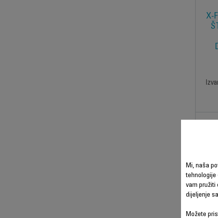
X-F
Š
Izva
Mi, naša po
tehnologije 
vam pružiti 
dijeljenje 
Možete prist