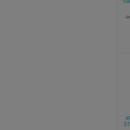
FO
Je
X
ŠT