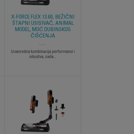
X-FORCE FLEX 13.60, BEŽIČNI
ŠTAPNI USISIVAČ, ANIMAL
MODEL, MOĆ DUBINSKOG
ČIŠĆENJA
Izvanredna kombinacija performansi i
iskustva, sada...