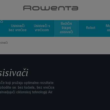
Choose a category
či
Bežični
Usisivači
Usisivači s
Mo
štapni
Robot
bez vrećice
vrećicom
u
usisivači
isivači
sisivači
e koji pružaju optimalne rezultate
lobodite se: bez kabela, bez vrećica
valjujući ciklonskoj tehnologiji Air