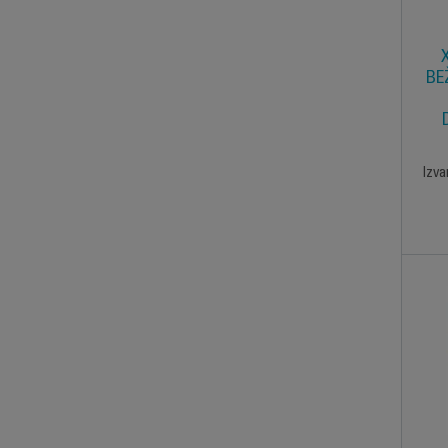
BE
Izva