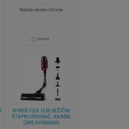
Najbolje iskustvo čišćenja
Uporedi
I
XFORCE FLEX 12.60 BEŽIČNI
ŠTAPNI USISIVAČ, ANIMAL
CARE RH98A8WO