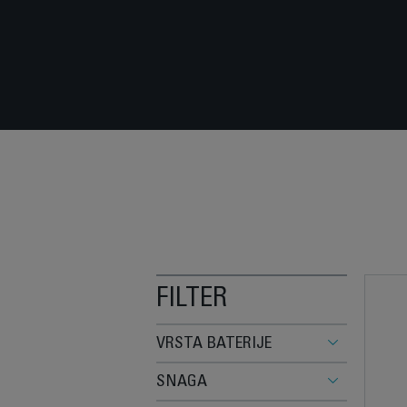
FILTER
VRSTA BATERIJE
SNAGA
Litijumski joni (51)