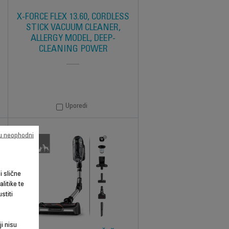
X-FORCE FLEX 13.60, CORDLESS
STICK VACUUM CLEANER,
ALLERGY MODEL, DEEP-
CLEANING POWER
Uporedi
su neophodni
li slične
litike te
stiti
ji nisu