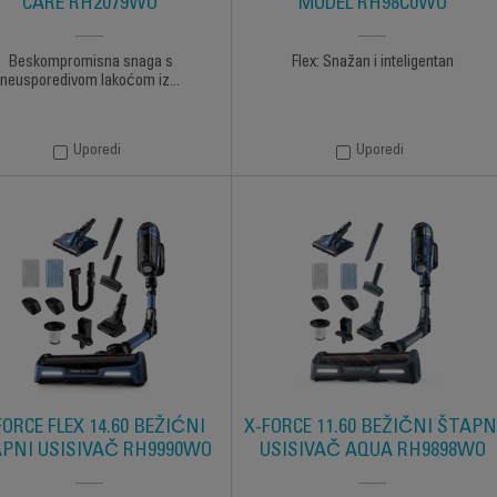
CARE RH2079WO
MODEL RH98C0WO
Beskompromisna snaga s
Flex: Snažan i inteligentan
neusporedivom lakoćom iz...
Uporedi
Uporedi
FORCE FLEX 14.60 BEŽIĆNI
X-FORCE 11.60 BEŽIČNI ŠTAPN
PNI USISIVAČ RH9990WO
USISIVAČ AQUA RH9898WO