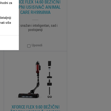
XFORCE FLEX 14.60 BEŽIČNI
phodni za
ŠTAPNI USISIVAČ ANIMAL
CARE RH9958WA
etaljniji
nati više
Flex: snažan i inteligentan, sad i
postojaniji
Uporedi
XFORCE FLEX 9.60 BEŽIČNI