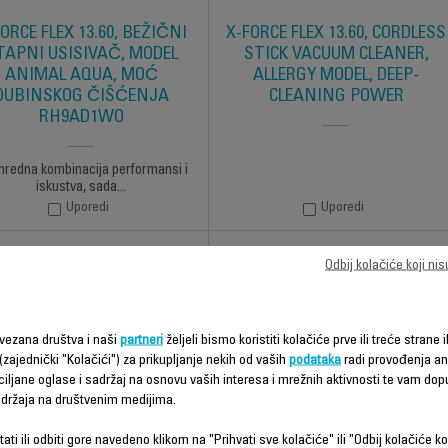
ORCE FLEX 13.60, BEŽIČNI
X-FORCE FLEX 13.60, CORDLESS
TAPNI USISIVAČ, MODEL
STICK VACUUM CLEANER,
ANIMAL AQUA, MOĆ
ALLERGY MODEL, DEEP-
DUBINSKOG ČIŠĆENJA
CLEANING POWER
RH9AD1WO
nredna kombinacija performansi i
iskustva, sada...
Uporedi
Uporedi
Odbij kolačiće koji ni
vezana društva i naši
partneri
željeli bismo koristiti kolačiće prve ili treće strane i
(zajednički "Kolačići") za prikupljanje nekih od vaših
podataka
radi provođenja ana
ciljane oglase i sadržaj na osnovu vaših interesa i mrežnih aktivnosti te vam dopu
sadržaja na društvenim medijima.
ati ili odbiti gore navedeno klikom na "Prihvati sve kolačiće" ili "Odbij kolačiće ko