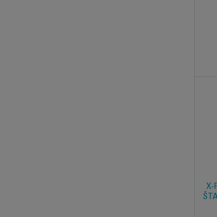
X-
ŠTA