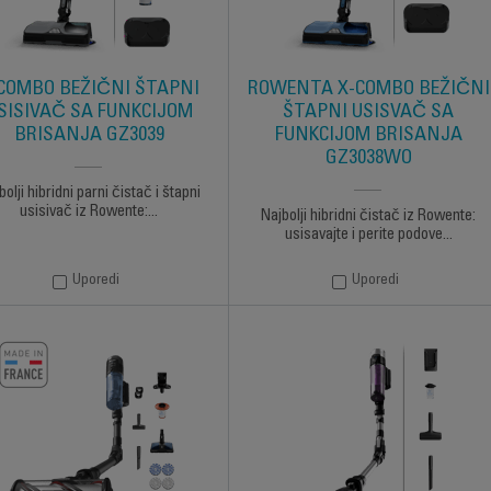
COMBO BEŽIČNI ŠTAPNI
ROWENTA X-COMBO BEŽIČNI
SISIVAČ SA FUNKCIJOM
ŠTAPNI USISVAČ SA
BRISANJA GZ3039
FUNKCIJOM BRISANJA
GZ3038WO
bolji hibridni parni čistač i štapni
usisivač iz Rowente:...
Najbolji hibridni čistač iz Rowente:
usisavajte i perite podove...
Uporedi
Uporedi