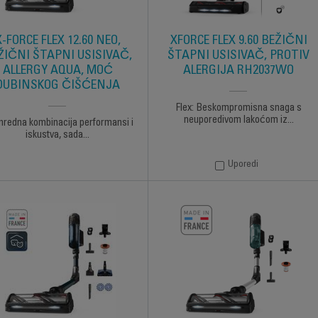
X-FORCE FLEX 12.60 NEO,
XFORCE FLEX 9.60 BEŽIČNI
ŽIČNI ŠTAPNI USISIVAČ,
ŠTAPNI USISIVAČ, PROTIV
ALLERGY AQUA, MOĆ
ALERGIJA RH2037WO
DUBINSKOG ČIŠĆENJA
Flex: Beskompromisna snaga s
neuporedivom lakoćom iz...
nredna kombinacija performansi i
iskustva, sada...
Uporedi