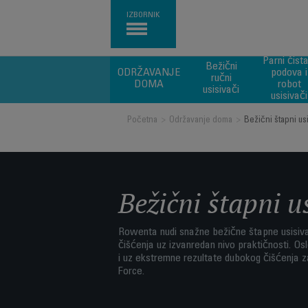
IZBORNIK
Parni čista
Bežični
ODRŽAVANJE
podova i
ručni
DOMA
robot
usisivači
usisivači
Početna
>
Održavanje doma
>
Bežični štapni us
Bežični štapni u
Rowenta nudi snažne bežične štapne usisivač
čišćenja uz izvanredan nivo praktičnosti. Os
i uz ekstremne rezultate dubokog čišćenja zah
Force.