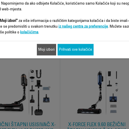
FORCE FLEX 15.60 BEŽIČNI
XFORCE FLEX 14.60 AQUA
 Napominjemo da ako odbijete Kolačiće, koristićemo samo Kolačiće koji su neo
PNI USISIVAČ RH99F1WO
BEŽIČNI ŠTAPNI USISIVAČ
d web-mjesta.
RH99C0WO
Moji izbori"
za više informacija o različitim kategorijama kolačića i da biste imali d
napredniji štapni usisivač ikada!
te se predomisliti u svakom trenutku
iz našeg centra za preferencije
. Možete saz
Flex: Snažan i inteligentan
še politike o
kolačićima
.
Moji izbori
Prihvati sve kolačiće
Uporedi
Uporedi
IČNI ŠTAPNI USISIVAČ X-
X-FORCE FLEX 9.60 BEŽIČNI