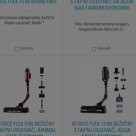
RCE FLEX 15.60 RH99G1WO
ŠTAPNI USISIVAČ SA AQUA
NASTAVKOM RH20C0WO
dnostavno najnapredniji bežični
štapni usisivač ikada!*
Flex: Beskompromisna snaga s
neuporedivom lakoćom iz...
Uporedi
Uporedi
FORCE FLEX 9.60 BEŽIČNI
XFORCE FLEX 12.60 BEŽIČNI
APNI USISIVAČ, ANIMAL
ŠTAPNI USISIVAČ, AQUA