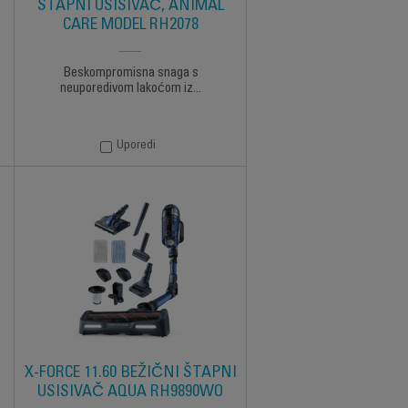
ŠTAPNI USISIVAČ, ANIMAL
CARE MODEL RH2078
Beskompromisna snaga s
neuporedivom lakoćom iz...
Uporedi
X-FORCE 11.60 BEŽIČNI ŠTAPNI
USISIVAČ AQUA RH9890WO