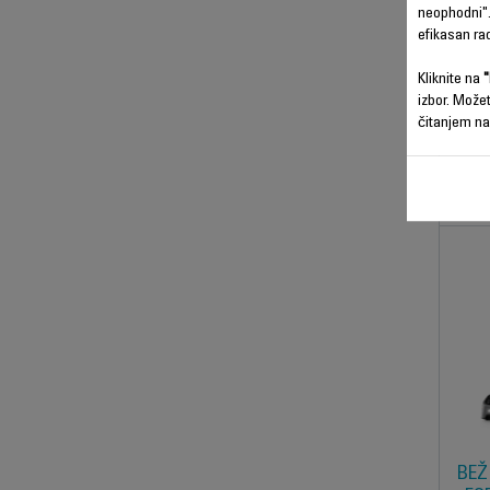
X-
neophodni".
ŠTA
efikasan ra
Kliknite na
"
Naj
izbor. Može
čitanjem na
BEŽ