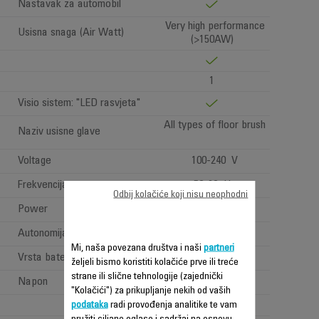
Nastavak za automobil
Very high performance
Usisna snaga (Air Watt)
(>150AW)
1
Visio sistem: "LED rasvjeta"
All types of floor brush
Naziv usisne glave
Voltage
100-240 V
Frekvencija
50-60 Hz
Odbij kolačiće koji nisu neophodni
Power
Power < 1 W
Autonomija
Jako dugo (>=1h)
Mi, naša povezana društva i naši
partneri
Vrsta baterije
Litijumski joni
željeli bismo koristiti kolačiće prve ili treće
strane ili slične tehnologije (zajednički
Napon
32.4V
"Kolačići") za prikupljanje nekih od vaših
podataka
radi provođenja analitike te vam