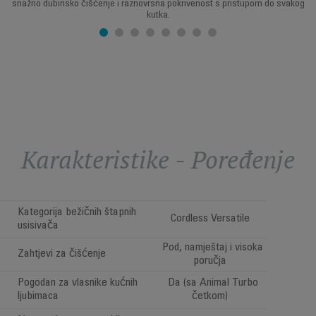
snažno dubinsko čišćenje i raznovrsna pokrivenost s pristupom do svakog
kutka.
Karakteristike - Poređenje
Kategorija bežičnih štapnih
Cordless Versatile
usisivača
Pod, namještaj i visoka
Zahtjevi za čišćenje
poručja
Pogodan za vlasnike kućnih
Da (sa Animal Turbo
ljubimaca
četkom)