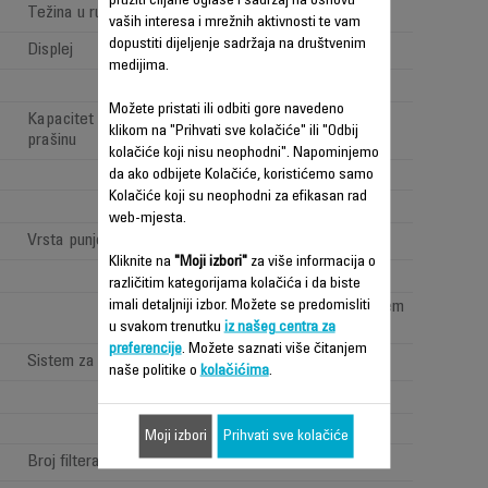
pružiti ciljane oglase i sadržaj na osnovu
Težina u ruci
Standard >1,6kg
vaših interesa i mrežnih aktivnosti te vam
dopustiti dijeljenje sadržaja na društvenim
Displej
LED
medijima.
Možete pristati ili odbiti gore navedeno
Kapacitet spremnika za
XL (0,6-0,9 L)
klikom na "Prihvati sve kolačiće" ili "Odbij
prašinu
kolačiće koji nisu neophodni". Napominjemo
Standard
da ako odbijete Kolačiće, koristićemo samo
Kolačiće koji su neophodni za efikasan rad
web-mjesta.
Vrsta punjenja
Baza
Kliknite na
"Moji izbori"
za više informacija o
različitim kategorijama kolačića i da biste
imali detaljniji izbor. Možete se predomisliti
Single opening system
u svakom trenutku
iz našeg centra za
preferencije
. Možete saznati više čitanjem
Sistem za čišćenje četke
naše politike o
kolačićima
.
Washable filters
Moji izbori
Prihvati sve kolačiće
Broj filtera
2