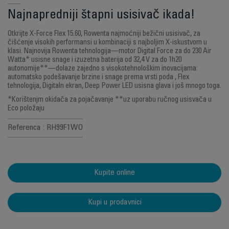
Najnapredniji štapni usisivač ikada!
Otkrijte X-Force Flex 15.60, Rowenta najmoćniji bežični usisivač, za
čišćenje visokih performansi u kombinaciji s najboljim X-iskustvom u
klasi. Najnovija Rowenta tehnologija—motor Digital Force za do 230 Air
Watta* usisne snage i izuzetna baterija od 32,4 V za do 1h20
autonomije**—dolaze zajedno s visokotehnološkim inovacijama:
automatsko podešavanje brzine i snage prema vrsti poda , Flex
tehnologija, Digitaln ekran, Deep Power LED usisna glava i još mnogo toga.
*Korištenjm okidača za pojačavanje **uz uporabu ručnog usisvača u
Eco položaju
Referenca : RH99F1WO
Kupite online
Kupi u prodavnici