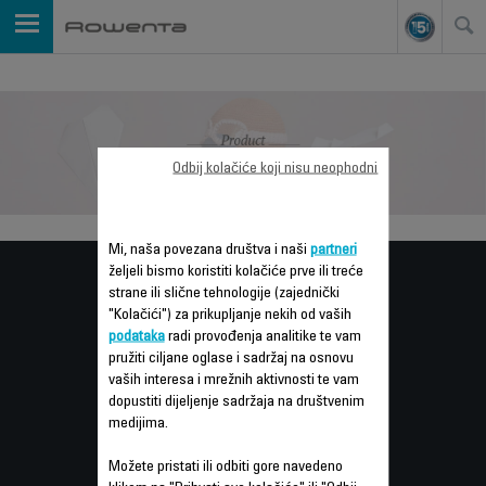
Odbij kolačiće koji nisu neophodni
Mi, naša povezana društva i naši
partneri
željeli bismo koristiti kolačiće prve ili treće
Servis za
strane ili slične tehnologije (zajednički
"Kolačići") za prikupljanje nekih od vaših
POTROŠAČE
podataka
radi provođenja analitike te vam
pružiti ciljane oglase i sadržaj na osnovu
vaših interesa i mrežnih aktivnosti te vam
dopustiti dijeljenje sadržaja na društvenim
GARANCIJA
medijima.
POPRAVKE
Možete pristati ili odbiti gore navedeno
UPUTSTVA ZA UPOTREBU