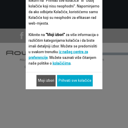
klikom na "Prihvati sve kolačiće" ili "Odbij
kolačiće koji nisu neophodni". Napominjemo
ČESTA PITANJA
da ako odbijete Kolačiće, koristićemo samo
Kolačiće koji su neophodni za efikasan rad
KONTAKTIRAJTE NAS
web-mjesta.
Kliknite na
"Moji izbori"
za više informacija o
različitim kategorijama kolačića i da biste
imali detaljniji izbor. Možete se predomisliti
u svakom trenutku
iz našeg centra za
preferencije
. Možete saznati više čitanjem
POLITIKA PRIVATNOSTI
PRAVNI USLOVI
naše politike o
kolačićima
.
GROUPE SEB
KARIJERA
INOVATORI
KOLAČIĆI
Moji izbori
Prihvati sve kolačiće