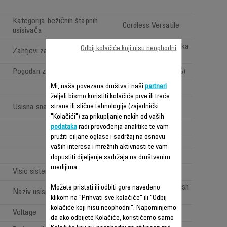
Kategorija bežičnih štapnih
Cordless Versatile
usisivača
Pod, namještaj i visoka
Odbij kolačiće koji nisu neophodni
Zahtjevi za čišćenje
poručja
Pogodan za alergične osobe
Da (filtracija < 99,9 %)
Mi, naša povezana društva i naši
partneri
željeli bismo koristiti kolačiće prve ili treće
High performance
strane ili slične tehnologije (zajednički
Usisna snaga (Air Watt)
(>100 <150AW)
"Kolačići") za prikupljanje nekih od vaših
3
podataka
radi provođenja analitike te vam
pružiti ciljane oglase i sadržaj na osnovu
vaših interesa i mrežnih aktivnosti te vam
1
dopustiti dijeljenje sadržaja na društvenim
medijima.
Visio sistem: "LED rasvjeta"
All types of floor brush
Možete pristati ili odbiti gore navedeno
Naziv usisne glave
klikom na "Prihvati sve kolačiće" ili "Odbij
kolačiće koji nisu neophodni". Napominjemo
Voltage
100-240 V
da ako odbijete Kolačiće, koristićemo samo