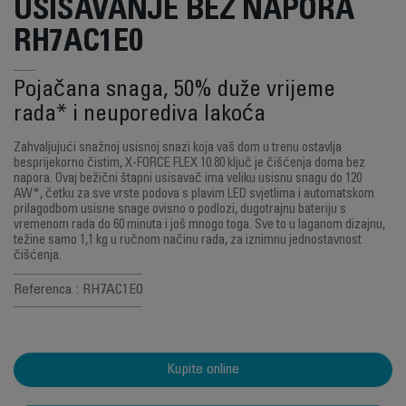
USISAVANJE BEZ NAPORA
RH7AC1E0
Pojačana snaga, 50% duže vrijeme
rada* i neuporediva lakoća
Zahvaljujući snažnoj usisnoj snazi koja vaš dom u trenu ostavlja
besprijekorno čistim, X-FORCE FLEX 10.80 ključ je čišćenja doma bez
napora. Ovaj bežični štapni usisavač ima veliku usisnu snagu do 120
AW*, četku za sve vrste podova s plavim LED svjetlima i automatskom
prilagodbom usisne snage ovisno o podlozi, dugotrajnu bateriju s
vremenom rada do 60 minuta i još mnogo toga. Sve to u laganom dizajnu,
težine samo 1,1 kg u ručnom načinu rada, za iznimnu jednostavnost
čišćenja.
Referenca : RH7AC1E0
Kupite online