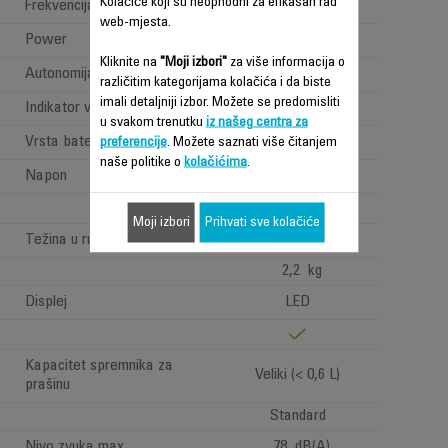
Kolačiće koji su neophodni za efikasan rad
Frekvencija
50-60 Hz
web-mjesta.
Power
Power < 1 W
Kliknite na
"Moji izbori"
za više informacija o
Autonomija
Jako dugo (>=1h)
različitim kategorijama kolačića i da biste
imali detaljniji izbor. Možete se predomisliti
Indikator vremena rada
Battery indicator
u svakom trenutku
iz našeg centra za
Vrsta baterije
Litijumski joni
preferencije
. Možete saznati više čitanjem
naše politike o
kolačićima
.
Napon
18.5V
Moji izbori
Prihvati sve kolačiće
Težina u ruci
Ultra-light <1,3kg
2,2 kg
Displej
LED
Kapacitet spremnika za
Veliki (< 0,6 L)
prašinu
Standard
Nivo zvuka max
78 dB(A)