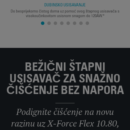
DUBINSKO USISAVANJE
Do besprijekorno čistog doma uz pomoć ovog štapnog usisavača s
visokoučinkovitom usisnom snagom do 120AW.*
BEŽIČNI ŠTAPNI
USISAVAČ ZA SNAŽNO
ČIŠĆENJE BEZ NAPORA
Podignite čišćenje na novu
razinu uz X-Force Flex 10.80,