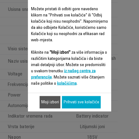
High performance
Možete pristati ili odbiti gore navedeno
Usisna snaga (Air Watt)
(>100 <150AW)
klikom na "Prihvati sve kolačiće" ili "Odbij
3
kolačiće koji nisu neophodni". Napominjemo
da ako odbijete Kolačiće, koristićemo samo
Kolačiće koji su neophodni za efikasan rad
1
web-mjesta.
Visio sistem: "LED rasvjeta"
Kliknite na
"Moji izbori"
za više informacija o
All types of floor brush
različitim kategorijama kolačića i da biste
Naziv usisne glave
imali detaljniji izbor. Možete se predomisliti
u svakom trenutku
iz našeg centra za
Voltage
100-240 V
preferencije
. Možete saznati više čitanjem
naše politike o
kolačićima
.
Frekvencija
50-60 Hz
Power
Power < 1 W
Moji izbori
Prihvati sve kolačiće
Autonomija
Dugo (40min - 1h)
Indikator vremena rada
Battery indicator
Vrsta baterije
Litijumski joni
Napon
18.5V