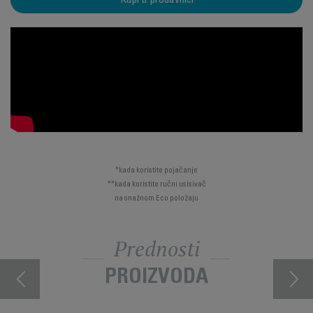
Kupi u prodavnici
*kada koristite pojačanje
**kada koristite ručni usisivač
na snažnom Eco položaju
Prednosti
PROIZVODA