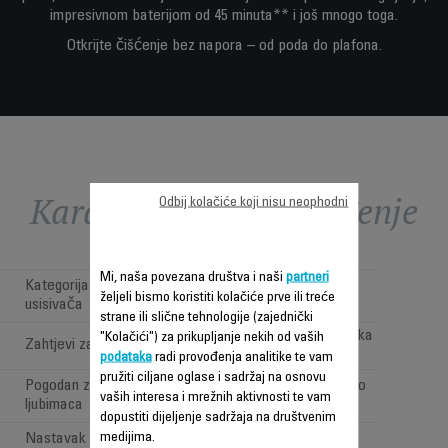
impresivnom baterijom od 45 minuta** i još mnogo toga.
Otkrijte čišćenje bez napora – od poda do plafona.
Karakteristike - Poređenje
Odbij kolačiće koji nisu neophodni
Mi, naša povezana društva i naši
partneri
Kategorija bežičnih štapnih
Cordless Versatile
željeli bismo koristiti kolačiće prve ili treće
usisivača
strane ili slične tehnologije (zajednički
Pod, namještaj i visoka
"Kolačići") za prikupljanje nekih od vaših
Zahtjevi za čišćenje
poručja
podataka
radi provođenja analitike te vam
pružiti ciljane oglase i sadržaj na osnovu
Pogodan za vlasnike kućnih
Da (sa Animal Turbo
vaših interesa i mrežnih aktivnosti te vam
ljubimaca
četkom)
dopustiti dijeljenje sadržaja na društvenim
medijima.
Nastavak za automobil