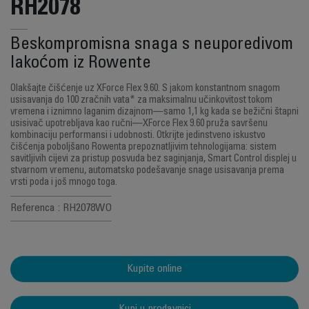
RH2078
Beskompromisna snaga s neuporedivom
lakoćom iz Rowente
Olakšajte čišćenje uz XForce Flex 9.60. S jakom konstantnom snagom
usisavanja do 100 zračnih vata* za maksimalnu učinkovitost tokom
vremena i iznimno laganim dizajnom—samo 1,1 kg kada se bežični štapni
usisivač upotrebljava kao ručni—XForce Flex 9.60 pruža savršenu
kombinaciju performansi i udobnosti. Otkrijte jedinstveno iskustvo
čišćenja poboljšano Rowenta prepoznatljivim tehnologijama: sistem
savitljivih cijevi za pristup posvuda bez saginjanja, Smart Control displej u
stvarnom vremenu, automatsko podešavanje snage usisavanja prema
vrsti poda i još mnogo toga.
Referenca : RH2078WO
Kupite online