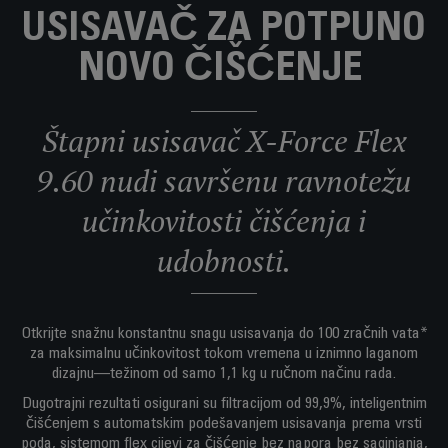
USISAVAČ ZA POTPUNO
NOVO ČIŠĆENJE
Štapni usisavač X-Force Flex
9.60 nudi savršenu ravnotežu
učinkovitosti čišćenja i
udobnosti.
Otkrijte snažnu konstantnu snagu usisavanja do 100 zračnih vata*
za maksimalnu učinkovitost tokom vremena u iznimno laganom
dizajnu—težinom od samo 1,1 kg u ručnom načinu rada.
Dugotrajni rezultati osigurani su filtracijom od 99,9%, inteligentnim
čišćenjem s automatskim podešavanjem usisavanja prema vrsti
poda, sistemom flex cijevi za čišćenje bez napora bez saginjanja,