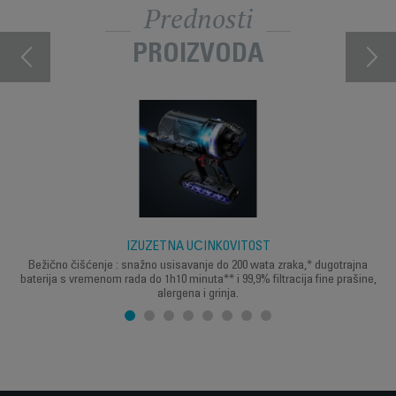
Prednosti
PROIZVODA
IZUZETNA UČINKOVITOST
Bežično čišćenje : snažno usisavanje do 200 wata zraka,* dugotrajna
baterija s vremenom rada do 1h10 minuta** i 99,9% filtracija fine prašine,
alergena i grinja.