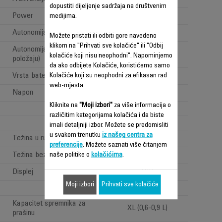
dopustiti dijeljenje sadržaja na društvenim
Power
Power < 1 W
medijima.
Autonomija
Jako dugo (>=1h)
Možete pristati ili odbiti gore navedeno
klikom na "Prihvati sve kolačiće" ili "Odbij
Autonomija (na klasičnom
do 1h 10 min
kolačiće koji nisu neophodni". Napominjemo
položaju)
da ako odbijete Kolačiće, koristićemo samo
Vrsta baterije
Kolačiće koji su neophodni za efikasan rad
Litijumski joni
web-mjesta.
Napon
32.4V
Kliknite na
"Moji izbori"
za više informacija o
09
različitim kategorijama kolačića i da biste
imali detaljniji izbor. Možete se predomisliti
u svakom trenutku
iz našeg centra za
Težina u ruci
Standard >1,6kg
preferencije
. Možete saznati više čitanjem
Težina bez nastavka
naše politike o
kolačićima
.
3.2 kg
Displej
LCD
Moji izbori
Prihvati sve kolačiće
Kapacitet spremnika za
XL (0,6-0,9 L)
prašinu