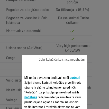
Zahtjevi za čišćenje
poručja
Pogodan za alergične osobe
Da (filtracija < 99,9 %)
Pogodan za vlasnike kućnih
Da (sa Animal Turbo
ljubimaca
četkom)
Nastavak za automobil
Very high performance
Usisna snaga (Air Watt)
(>150AW)
Snaga
480 W
Odbij kolačiće koji nisu neophodni
1
Mi, naša povezana društva i naši
partneri
Visio sistem: "LED rasvjeta"
željeli bismo koristiti kolačiće prve ili treće
strane ili slične tehnologije (zajednički
All types of floor brush
Naziv usisne glave
"Kolačići") za prikupljanje nekih od vaših
podataka
radi provođenja analitike te vam
Voltage
100-240 V
pružiti ciljane oglase i sadržaj na osnovu
vaših interesa i mrežnih aktivnosti te vam
Frekvencija
50-60 Hz