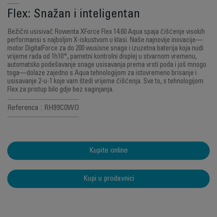
Flex: Snažan i inteligentan
Bežični usisivač Rowenta XForce Flex 14.60 Aqua spaja čišćenje visokih
performansi s najboljim X-iskustvom u klasi. Naše najnovije inovacije—
motor DigitalForce za do 200 wusisne snage i izuzetna baterija koja nudi
vrijeme rada od 1h10*, pametni kontrolni displej u stvarnom vremenu,
automatsko podešavanje snage usisavanja prema vrsti poda i još mnogo
toga—dolaze zajedno s Aqua tehnologijom za istovremeno brisanje i
usisavanje 2-u-1 koje vam štedi vrijeme čišćenja. Sve to, s tehnologijom
Flex za pristup bilo gdje bez saginjanja.
Referenca : RH99C0WO
Kupite online
Kupi u prodavnici