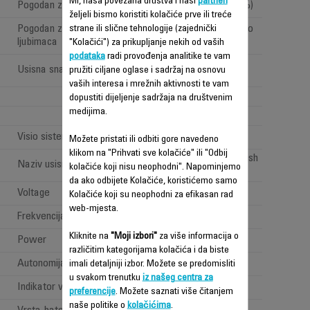
Mi, naša povezana društva i naši
partneri
Pogodan za alergične osobe
Da (filtracija < 99,9 %)
željeli bismo koristiti kolačiće prve ili treće
Pogodan za vlasnike kućnih
Da (sa Animal Turbo
strane ili slične tehnologije (zajednički
ljubimaca
četkom)
"Kolačići") za prikupljanje nekih od vaših
podataka
radi provođenja analitike te vam
High performance
Usisna snaga (Air Watt)
pružiti ciljane oglase i sadržaj na osnovu
(>100 <150AW)
vaših interesa i mrežnih aktivnosti te vam
2
dopustiti dijeljenje sadržaja na društvenim
medijima.
2
Visio sistem: "LED rasvjeta"
Možete pristati ili odbiti gore navedeno
klikom na "Prihvati sve kolačiće" ili "Odbij
All types of floor brush
Naziv usisne glave
kolačiće koji nisu neophodni". Napominjemo
da ako odbijete Kolačiće, koristićemo samo
Voltage
100-240 V
Kolačiće koji su neophodni za efikasan rad
web-mjesta.
Frekvencija
50-60 Hz
Kliknite na
"Moji izbori"
za više informacija o
Power
Power < 1 W
različitim kategorijama kolačića i da biste
Autonomija
Dugo (40min - 1h)
imali detaljniji izbor. Možete se predomisliti
u svakom trenutku
iz našeg centra za
Indikator vremena rada
Battery indicator
preferencije
. Možete saznati više čitanjem
naše politike o
kolačićima
.