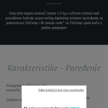
Ovaj ultra lagani usisivač (samo 1,3 kg u ručnom režimu) nudi
poboljšane funkcije poput našeg digitalnog sistema upravljanja za
jednostavno čišćenje i 45 minuta rada* za čišćenje cijele kuće s
jednim punjenjem
Karakteristike - Poređenje
Kategorija bežičnih štapnih
Cordless Versatile
usisivača
Odbij kolačiće koji nisu neophodni
Pod, namještaj i visoka
Zahtjevi za čišćenje
poručja