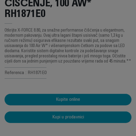
ČIŠĆENJE, 100 AW*
RH1871E0
Otkrijte X-FORCE 8.80, za snažne performanse čišćenja u elegantnom,
modernom pakovanju. Ovaj ultra lagani štapni usisivač (samo 1,3 kg u
ručnom režimu) osigurava efikasne rezultate svaki put, sa snagom
usisavanja do 100 Air W* i višenamjenskom četkom za podove sa LED
diodama. Koristite sistem digitalne kontrole za podešavanje snage
usisavanja, pregled preostalog nivoa baterije i još mnogo toga. Očistite
cijeli dom sa jednim punjenjem uz pouzdano vrijeme rada od 45 minuta.**
Referenca : RH1871E0
Kupite online
Kupi u prodavnici