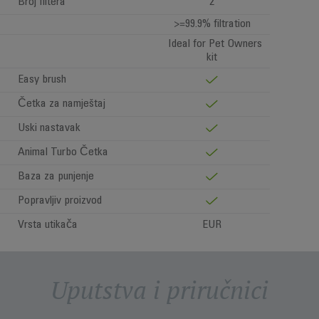
Broj filtera
2
>=99.9% filtration
Ideal for Pet Owners
kit
Easy brush
Četka za namještaj
Uski nastavak
Animal Turbo Četka
Baza za punjenje
Popravljiv proizvod
Vrsta utikača
EUR
Uputstva i priručnici