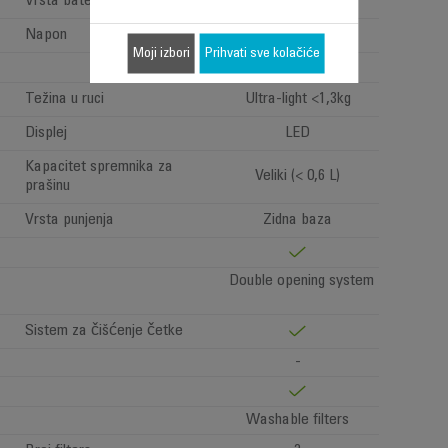
Vrsta baterije
Litijumski joni
Napon
18.5V
Moji izbori
Prihvati sve kolačiće
Težina u ruci
Ultra-light <1,3kg
Displej
LED
Kapacitet spremnika za
Veliki (< 0,6 L)
prašinu
Vrsta punjenja
Zidna baza
Double opening system
Sistem za čišćenje četke
-
Washable filters