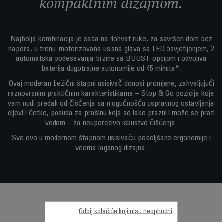
kompaktnim dizajnom.
Najbolja kombinacija je sada na dohvat ruke, za savršen dom bez
napora, u trenu: motorizovana usisna glava sa LED osvjetljenjem, 2
automatska podešavanja brzine sa BOOST opcijom i odvojiva
baterija dugotrajne autonomije od 45 minuta*.
Ovaj moderan bežični štapni usisivač donosi promjene, zahvaljujući
raznovrsnim praktičnim karakteristikama – Stop & Go pozicija koja
vam nudi predah od čišćenja sa mogućnošću uspravnog ostavljanja
cijevi i četke, posuda za prašinu koja se lako prazni i može se prati
vodom – za neuporedivo iskustvo čišćenja.
Sve ovo u modernom štapnom usisivaču poboljšane ergonomije i
veoma laganog dizajna.
Odbij kolačiće koji nisu neophodni