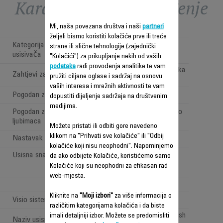
Karakteristike - Poređenje
Mi, naša povezana društva i naši
partneri
željeli bismo koristiti kolačiće prve ili treće
Kategorija bežičnih štapnih
strane ili slične tehnologije (zajednički
Cordless Versatile
usisivača
"Kolačići") za prikupljanje nekih od vaših
podataka
radi provođenja analitike te vam
Pod, namještaj i visoka
Zahtjevi za čišćenje
pružiti ciljane oglase i sadržaj na osnovu
poručja
vaših interesa i mrežnih aktivnosti te vam
Pogodan za alergične osobe
Ne
dopustiti dijeljenje sadržaja na društvenim
medijima.
Pogodan za vlasnike kućnih
Da (sa Animal Turbo
ljubimaca
četkom)
Možete pristati ili odbiti gore navedeno
klikom na "Prihvati sve kolačiće" ili "Odbij
Nastavak za automobil
kolačiće koji nisu neophodni". Napominjemo
Usisna snaga (Air Watt)
Dobra (<100AW)
da ako odbijete Kolačiće, koristićemo samo
Kolačiće koji su neophodni za efikasan rad
2
web-mjesta.
1
Kliknite na
"Moji izbori"
za više informacija o
Visio sistem: "LED rasvjeta"
različitim kategorijama kolačića i da biste
All types of floor brush
imali detaljniji izbor. Možete se predomisliti
Naziv usisne glave