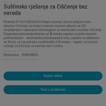
Suštinsko rješenje za čišćenje bez
nereda
Rowenta X-Pert 6.60 bežični štapni usisivač donosi potpuno novo
iskustvo čišćenja, sa motorizovanom usisnom glavom sa LED
osvjetljenjem i najnovijom tehnologijom za veoma lake rezultate čišćenja.
Dugotrajna autonomija baterije od 45 minuta zajedno sa jednostavnim
podešavanjem - automatska podešavanja brzine, zajedno sa okidačem
za Boost, za sve potrebe za dubinskim čišćenjem – lagano i prenosivo
rešenje za čišćenje za savršen dom u trenu.
Referenca : RH6878WO
Kupite online
Kupi u prodavnici