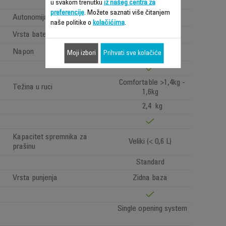
u svakom trenutku
iz našeg centra za
preferencije
. Možete saznati više čitanjem
Autonomija
Dugo (40min - 1h)
naše politike o
kolačićima
.
Vrsta baterije
Litijumski joni
Napon
18V
Moji izbori
Prihvati sve kolačiće
Comfortable >1,4kg -
Težina u ruci
1,6kg
2,4 kg
Kapacitet spremnika za
Veliki (< 0,6 L)
prašinu
Standard
Vrsta punjenja
Zidna baza
Single opening system