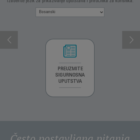
Izaberite jezik za prikazivanje uputstava i priručnika za korisnika:
INFORMACIJE O
PREUZMITE
PREUZMITE
GARANCIJI
SIGURNOSNA
SIGURNOSNA
UPUTSTVA
UPUTSTVA
Često postavljana pitanja