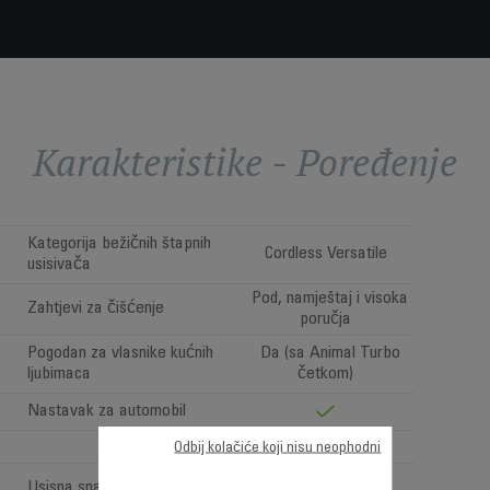
Karakteristike - Poređenje
Kategorija bežičnih štapnih
Cordless Versatile
usisivača
Pod, namještaj i visoka
Zahtjevi za čišćenje
poručja
Pogodan za vlasnike kućnih
Da (sa Animal Turbo
ljubimaca
četkom)
Nastavak za automobil
Odbij kolačiće koji nisu neophodni
High performance
Usisna snaga (Air Watt)