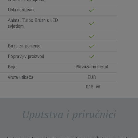
Uski nastavak
Animal Turbo Brush s LED
svjetlom
Baza za punjenje
Popravljiv proizvod
Boje
Plava&crni metal
Vrsta utikača
EUR
0.19 W
Uputstva i priručnici