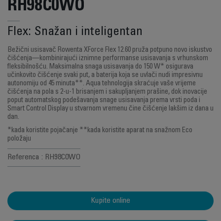
RH98C0WO
Flex: Snažan i inteligentan
Bežični usisavač Rowenta XForce Flex 12.60 pruža potpuno novo iskustvo
čišćenja—kombinirajući iznimne performanse usisavanja s vrhunskom
fleksibilnošću. Maksimalna snaga usisavanja do 150 W* osigurava
učinkovito čišćenje svaki put, a baterija koja se uvlači nudi impresivnu
autonomiju od 45 minuta**. Aqua tehnologija skraćuje vaše vrijeme
čišćenja na pola s 2-u-1 brisanjem i sakupljanjem prašine, dok inovacije
poput automatskog podešavanja snage usisavanja prema vrsti poda i
Smart Control Display u stvarnom vremenu čine čišćenje lakšim iz dana u
dan.
*kada koristite pojačanje **kada koristite aparat na snažnom Eco
položaju
Referenca : RH98C0WO
Kupite online