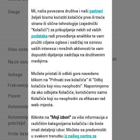
(>100 <150AW)
Mi, naša povezana društva i naši
partneri
Snaga
320 W
željeli bismo koristiti kolačiće prve ili treće
4
strane ili slične tehnologije (zajednički
"Kolačići") za prikupljanje nekih od vaših
podataka
radi provođenja analitike te vam
1
pružiti ciljane oglase i sadržaj na osnovu
vaših interesa i mrežnih aktivnosti te vam
Visio sistem: "LED rasvjeta"
dopustiti dijeljenje sadržaja na društvenim
All types of floor brush
medijima.
Naziv usisne glave
Možete pristati ili odbiti gore navedeno
Voltage
100-240 V
klikom na "Prihvati sve kolačiće" ili "Odbij
Frekvencija
50-60 Hz
kolačiće koji nisu neophodni". Napominjemo
da ako odbijete Kolačiće, koristićemo samo
Power
Power < 1 W
Kolačiće koji su neophodni za efikasan rad
web-mjesta.
Autonomija
Dugo (40min - 1h)
Autonomija (na klasičnom
Kliknite na
"Moji izbori"
za više informacija o
45 minuta
položaju)
različitim kategorijama kolačića i da biste
imali detaljniji izbor. Možete se predomisliti
Vrsta baterije
Litijumski joni
u svakom trenutku
iz našeg centra za