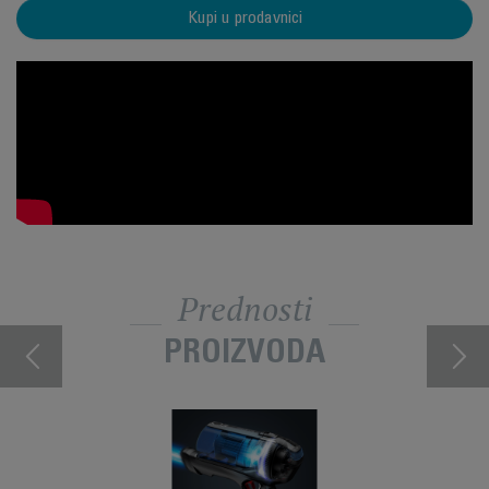
Kupi u prodavnici
Prednosti
PROIZVODA