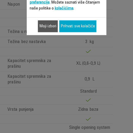
preferencije
. Možete saznati više čitanjem
Napon
4.8V
naše politike o
kolačićima
.
07
Moji izbori
Prihvati sve kolačiće
Težina u ruci
Standard >1,6kg
Težina bez nastavka
3 kg
Kapacitet spremnika za
XL (0,6-0,9 L)
prašinu
Kapacitet spremnika za
0,9 L
prašinu
Standard
Vrsta punjenja
Zidna baza
Single opening system