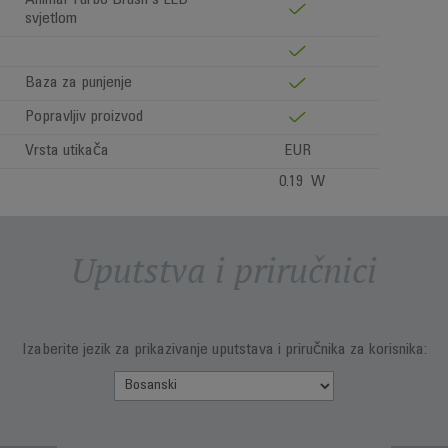
Animal Turbo Brush s LED
svjetlom
Baza za punjenje
Popravljiv proizvod
Vrsta utikača
EUR
0.19 W
Uputstva i priručnici
Izaberite jezik za prikazivanje uputstava i priručnika za korisnika: