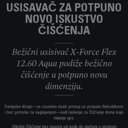
USISAVAČ ZA POTPUNO
NOVO ISKUSTVO
ČIŠĆENJA
Bežični usisivač X-Force Flex
12.60 Aqua podiže bežično
čišćenje u potpuno novu
dimenziju.
Genijalan dizajn—za izuzetno nizak pristup uz potpunu fleksibilnost
i bez potrebe za saginjanjem—nudi rješenje za čišćenje doma koje
mijenja igru.
Otkrijte čišćenje bez napora od poda do plafona s visokom