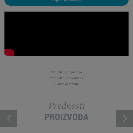
Kupi u prodavnici
*Korištenje pojačanja
**Korištenje eco samo s
ručnim aparatom
Prednosti
PROIZVODA