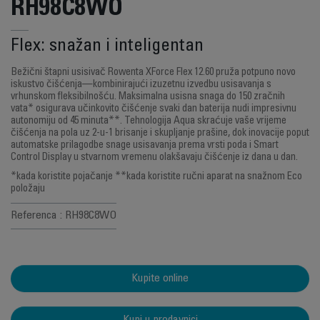
RH98C8WO
Flex: snažan i inteligentan
Bežični štapni usisivač Rowenta XForce Flex 12.60 pruža potpuno novo
iskustvo čišćenja—kombinirajući izuzetnu izvedbu usisavanja s
vrhunskom fleksibilnošću. Maksimalna usisna snaga do 150 zračnih
vata* osigurava učinkovito čišćenje svaki dan baterija nudi impresivnu
autonomiju od 45 minuta**. Tehnologija Aqua skraćuje vaše vrijeme
čišćenja na pola uz 2-u-1 brisanje i skupljanje prašine, dok inovacije poput
automatske prilagodbe snage usisavanja prema vrsti poda i Smart
Control Display u stvarnom vremenu olakšavaju čišćenje iz dana u dan.
*kada koristite pojačanje **kada koristite ručni aparat na snažnom Eco
položaju
Referenca : RH98C8WO
Kupite online