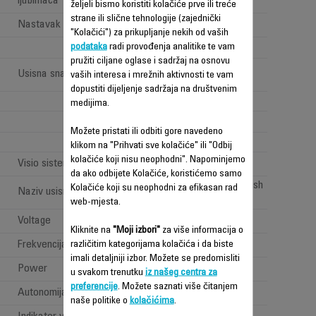
ljubimaca
četkom)
željeli bismo koristiti kolačiće prve ili treće
strane ili slične tehnologije (zajednički
Nastavak za automobil
"Kolačići") za prikupljanje nekih od vaših
podataka
radi provođenja analitike te vam
pružiti ciljane oglase i sadržaj na osnovu
High performance
Usisna snaga (Air Watt)
vaših interesa i mrežnih aktivnosti te vam
(>100 <150AW)
dopustiti dijeljenje sadržaja na društvenim
4
medijima.
Možete pristati ili odbiti gore navedeno
1
klikom na "Prihvati sve kolačiće" ili "Odbij
kolačiće koji nisu neophodni". Napominjemo
Visio sistem: "LED rasvjeta"
da ako odbijete Kolačiće, koristićemo samo
All types of floor brush
Kolačiće koji su neophodni za efikasan rad
Naziv usisne glave
web-mjesta.
Voltage
100-240 V
Kliknite na
"Moji izbori"
za više informacija o
Frekvencija
različitim kategorijama kolačića i da biste
50-60 Hz
imali detaljniji izbor. Možete se predomisliti
Power
Power < 1 W
u svakom trenutku
iz našeg centra za
preferencije
. Možete saznati više čitanjem
Autonomija
Dugo (40min - 1h)
naše politike o
kolačićima
.