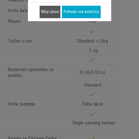
Indikator vremena rada
mins / %
Vrsta baterije
Litijumski joni
Moji izbori
Prihvati sve kolačiće
Napon
4.8V
Težina u ruci
Standard >1,6kg
3 kg
Kapacitet spremnika za
XL (0,6-0,9 L)
prašinu
Standard
Vrsta punjenja
Zidna baza
Single opening system
Sistem za čišćenje četke