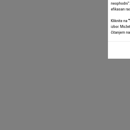
neophodni".
efikasan ra
Kliknite na
"
izbor. Može
čitanjem na