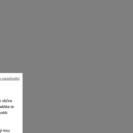
su neophodni
li slične
litike te
stiti
ji nisu