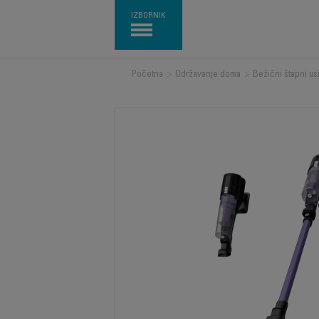
IZBORNIK
Početna
>
Održavanje doma
>
Bežični štapni us