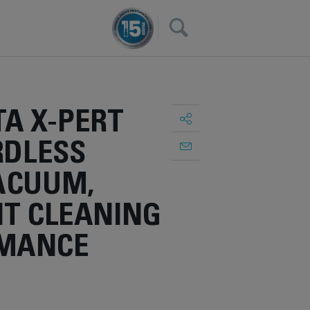
×
A X-PERT
ORDLESS
VACUUM,
NT CLEANING
MANCE