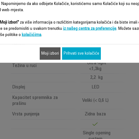
Dugo (40min -
 Napominjemo da ako odbijete Kolačiće, koristićemo samo Kolačiće koji su neo
Autonomija
1h)
d web-mjesta.
Battery
Indikator vremena rada
Moji izbori"
za više informacija o različitim kategorijama kolačića i da biste imali d
indicator
te se predomisliti u svakom trenutku
iz našeg centra za preferencije
. Možete saz
Vrsta baterije
Litijumski joni
še politike o
kolačićima
.
Napon
18.5V
Moji izbori
Prihvati sve kolačiće
Ultra-light
Težina u ruci
<1,3kg
2,2 kg
Displej
LED
Kapacitet spremnika za
Veliki (< 0,6 L)
prašinu
Vrsta punjenja
Zidna baza
Single opening