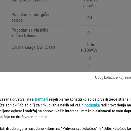
Zahtjevi za čišćenje
i visoka
poručja
Pogodan za alergične
Ne
osobe
Pogodan za vlasnike
Ne
kućnih ljubimaca
Dobra
Usisna snaga (Air Watt)
(<100AW)
2
1
Visio sistem: "LED
Odbij kolačiće koji ni
rasvjeta"
All types of
Naziv usisne glave
floor brush
vezana društva i naši
partneri
željeli bismo koristiti kolačiće prve ili treće strane i
Voltage
100-240 V
(zajednički "Kolačići") za prikupljanje nekih od vaših
podataka
radi provođenja ana
ciljane oglase i sadržaj na osnovu vaših interesa i mrežnih aktivnosti te vam dopu
Frekvencija
50-60 Hz
sadržaja na društvenim medijima.
Power
Power < 1 W
ati ili odbiti gore navedeno klikom na "Prihvati sve kolačiće" ili "Odbij kolačiće ko