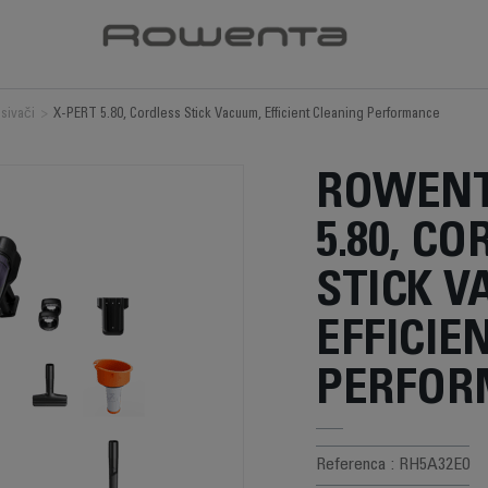
isivači
>
X-PERT 5.80, Cordless Stick Vacuum, Efficient Cleaning Performance
ROWENT
5.80, C
STICK 
EFFICIE
PERFOR
Referenca : RH5A32E0