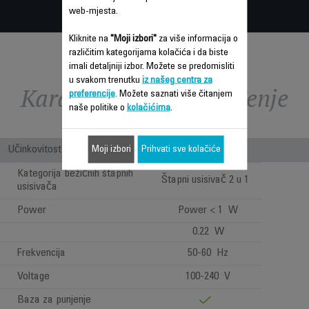
web-mjesta.
Kliknite na
"Moji izbori"
za više informacija o
različitim kategorijama kolačića i da biste
imali detaljniji izbor. Možete se predomisliti
u svakom trenutku
iz našeg centra za
Karakteristike - Poređenje
preferencije
. Možete saznati više čitanjem
naše politike o
kolačićima
.
Učinkovitost
Moji izbori
Prihvati sve kolačiće
Kategorija bežičnih štapnih
Štapni usisivač 2 u 1
usisivača
Power
Power < 1 W
0.22 W
Frekvencija
50-60 Hz
Voltage
100-240 V
Baza za punjenje