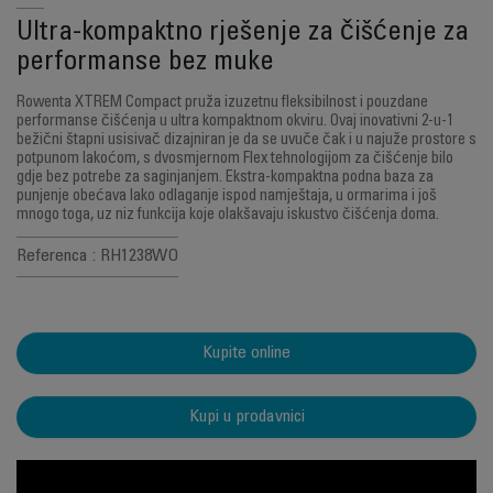
Ultra-kompaktno rješenje za čišćenje za
performanse bez muke
Rowenta XTREM Compact pruža izuzetnu fleksibilnost i pouzdane
performanse čišćenja u ultra kompaktnom okviru. Ovaj inovativni 2-u-1
bežični štapni usisivač dizajniran je da se uvuče čak i u najuže prostore s
potpunom lakoćom, s dvosmjernom Flex tehnologijom za čišćenje bilo
gdje bez potrebe za saginjanjem. Ekstra-kompaktna podna baza za
punjenje obećava lako odlaganje ispod namještaja, u ormarima i još
mnogo toga, uz niz funkcija koje olakšavaju iskustvo čišćenja doma.
Referenca : RH1238WO
Kupite online
Kupi u prodavnici