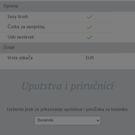
Oprema
Easy brush
Četka za namještaj
Uski nastavak
Dizajn
Vrsta utikača
EUR
Uputstva i priručnici
Izaberite jezik za prikazivanje uputstava i priručnika za korisnika: