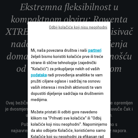
Ekstremna fleksibilnost u
kompaktnom okviru: Rowenta
XTREM Compact štapni usisivač
Odbij kolačiće koji nisu neophodni
nadograđuje iskustvo čišćenja
Mi, naša povezana društva i naši
partneri
doma inovativnom pokrivenošću
željeli bismo koristiti kolačiće prve ili treće
strane ili slične tehnologije (zajednički
od poda do plafona i nizom
"Kolačići") za prikupljanje nekih od vaših
podataka
radi provođenja analitike te vam
poboljšanih funkcija.
pružiti ciljane oglase i sadržaj na osnovu
vaših interesa i mrežnih aktivnosti te vam
dopustiti dijeljenje sadržaja na društvenim
medijima.
Ovaj bežični usisivač 2-u-1 koji možete koristiti bilo gdje opremljen
je dvosmjernom Flex tehnologijom zahvaljujući kojoj se uvuče čak i
Možete pristati ili odbiti gore navedeno
u najuže prostore bez potrebe za savijanjem.
klikom na "Prihvati sve kolačiće" ili "Odbij
Poboljšane karakteristike i dizajn dolaze zajedno s
kolačiće koji nisu neophodni". Napominjemo
najsavremenijom tehnologijom za čišćenje doma bez napora.
da ako odbijete Kolačiće, koristićemo samo
Kolačiće koji su neophodni za efikasan rad