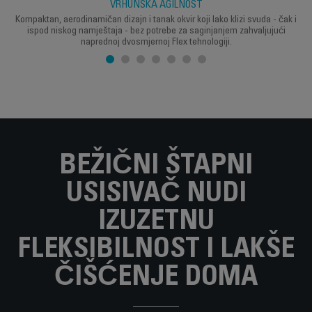
VRHUNSKA AGILNOST
Kompaktan, aerodinamičan dizajn i tanak okvir koji lako klizi svuda - čak i
ispod niskog namještaja - bez potrebe za saginjanjem zahvaljujući
naprednoj dvosmjernoj Flex tehnologiji.
BEŽIČNI ŠTAPNI
USISIVAČ NUDI
IZUZETNU
FLEKSIBILNOST I LAKŠE
ČIŠĆENJE DOMA