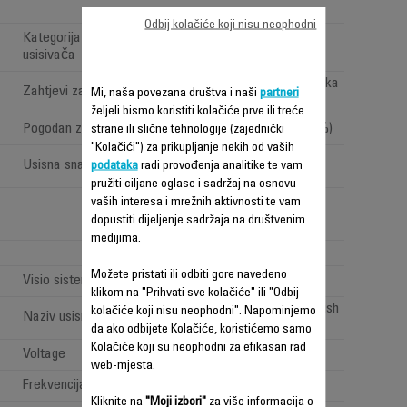
Odbij kolačiće koji nisu neophodni
Kategorija bežičnih štapnih
Cordless Versatile
usisivača
Pod, namještaj i visoka
Zahtjevi za čišćenje
Mi, naša povezana društva i naši
partneri
poručja
željeli bismo koristiti kolačiće prve ili treće
Pogodan za alergične osobe
Da (filtracija < 99,9 %)
strane ili slične tehnologije (zajednički
"Kolačići") za prikupljanje nekih od vaših
High performance
Usisna snaga (Air Watt)
podataka
radi provođenja analitike te vam
(>100 <150AW)
pružiti ciljane oglase i sadržaj na osnovu
3
vaših interesa i mrežnih aktivnosti te vam
dopustiti dijeljenje sadržaja na društvenim
medijima.
1
Možete pristati ili odbiti gore navedeno
Visio sistem: "LED rasvjeta"
klikom na "Prihvati sve kolačiće" ili "Odbij
All types of floor brush
kolačiće koji nisu neophodni". Napominjemo
Naziv usisne glave
da ako odbijete Kolačiće, koristićemo samo
Kolačiće koji su neophodni za efikasan rad
Voltage
100-240 V
web-mjesta.
Frekvencija
50-60 Hz
Kliknite na
"Moji izbori"
za više informacija o