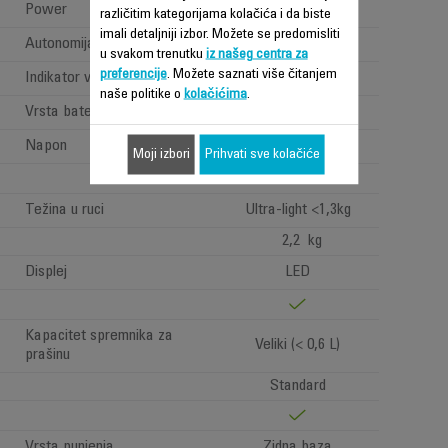
Power
Power < 1 W
različitim kategorijama kolačića i da biste
imali detaljniji izbor. Možete se predomisliti
Autonomija
Jako dugo (>=1h)
u svakom trenutku
iz našeg centra za
preferencije
. Možete saznati više čitanjem
Indikator vremena rada
Battery indicator
naše politike o
kolačićima
.
Vrsta baterije
Litijumski joni
Napon
18.5V
Moji izbori
Prihvati sve kolačiće
Težina u ruci
Ultra-light <1,3kg
2,2 kg
Displej
LED
Kapacitet spremnika za
Veliki (< 0,6 L)
prašinu
Standard
Vrsta punjenja
Zidna baza