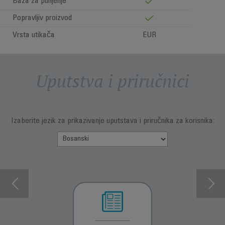
Baza za punjenje
Popravljiv proizvod
Vrsta utikača
EUR
Uputstva i priručnici
Izaberite jezik za prikazivanje uputstava i priručnika za korisnika: