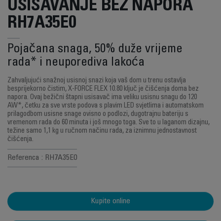
USISAVANJE BEZ NAPORA
RH7A35E0
Pojačana snaga, 50% duže vrijeme
rada* i neuporediva lakoća
Zahvaljujući snažnoj usisnoj snazi koja vaš dom u trenu ostavlja
besprijekorno čistim, X-FORCE FLEX 10.80 ključ je čišćenja doma bez
napora. Ovaj bežični štapni usisavač ima veliku usisnu snagu do 120
AW*, četku za sve vrste podova s plavim LED svjetlima i automatskom
prilagodbom usisne snage ovisno o podlozi, dugotrajnu bateriju s
vremenom rada do 60 minuta i još mnogo toga. Sve to u laganom dizajnu,
težine samo 1,1 kg u ručnom načinu rada, za iznimnu jednostavnost
čišćenja.
Referenca : RH7A35E0
Kupite online