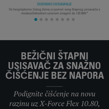
DUBINSKO USISAVANJE
Do besprijekorno čistog doma uz pomoć ovog štapnog usisavača s
visokoučinkovitom usisnom snagom do 120 AW.*
BEŽIČNI ŠTAPNI
USISAVAČ ZA SNAŽNO
ČIŠĆENJE BEZ NAPORA
Podignite čišćenje na novu
razinu uz X-Force Flex 10.80,