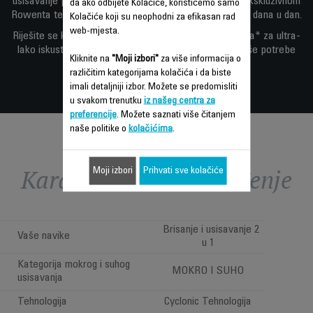
usisavanje prašine i ultra-brzo brisanje podova —sa ekskluzivnom
da ako odbijete Kolačiće, koristićemo samo
Rowenta tehnologijom za beskompromisne rezultate iz dana u dan.
Kolačiće koji su neophodni za efikasan rad
web-mjesta.
Riješite se kabla sa dugotrajnom baterijom od 60 minuta* za ultra-
lako iskustvo čišćenja dizajnirano da zadovolji sve vaše potrebe
Kliknite na
"Moji izbori"
za više informacija o
čišćenja.
različitim kategorijama kolačića i da biste
imali detaljniji izbor. Možete se predomisliti
u svakom trenutku
iz našeg centra za
preferencije
. Možete saznati više čitanjem
naše politike o
kolačićima
.
Karakteristike - Poređenje
Moji izbori
Prihvati sve kolačiće
Brisanje i usisavanje 2
Vaše navike
u 1
Kategorija mokrog i suhog
MOKRO I SUHO
usisavanja
Tehnologija
Cyclonic Tehnologija