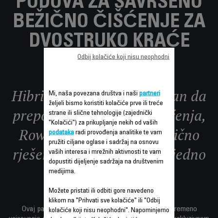
PODOVA ZA SAVRŠENO
BEŽIČNO ČIŠĆENJE ZA
DVOSTRUKO KRAĆE
VRIJEME
Odbij kolačiće koji nisu neophodni
Hibridni proizvod dizajniran da
Mi, naša povezana društva i naši
partneri
željeli bismo koristiti kolačiće prve ili treće
prepolovi vaše vrijeme čišćenja,
strane ili slične tehnologije (zajednički
"Kolačići") za prikupljanje nekih od vaših
Rowenta X-Combo je bežično
podataka
radi provođenja analitike te vam
pružiti ciljane oglase i sadržaj na osnovu
rješenje za čišćenje kao nijedno
vaših interesa i mrežnih aktivnosti te vam
dopustiti dijeljenje sadržaja na društvenim
drugo.
medijima.
Možete pristati ili odbiti gore navedeno
klikom na "Prihvati sve kolačiće" ili "Odbij
Ovaj parni čistač 2-u-1 i bežični usisivač nudi istovremeno
kolačiće koji nisu neophodni". Napominjemo