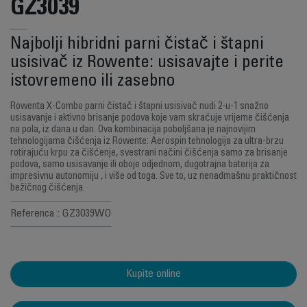
GZ3039
Najbolji hibridni parni čistač i štapni
usisivač iz Rowente: usisavajte i perite
istovremeno ili zasebno
Rowenta X-Combo parni čistač i štapni usisivač nudi 2-u-1 snažno
usisavanje i aktivno brisanje podova koje vam skraćuje vrijeme čišćenja
na pola, iz dana u dan. Ova kombinacija poboljšana je najnovijim
tehnologijama čišćenja iz Rowente: Aerospin tehnologija za ultra-brzu
rotirajuću krpu za čišćenje, svestrani načini čišćenja samo za brisanje
podova, samo usisavanje ili oboje odjednom, dugotrajna baterija za
impresivnu autonomiju , i više od toga. Sve to, uz nenadmašnu praktičnost
bežičnog čišćenja.
Referenca : GZ3039WO
Kupite online