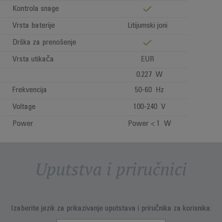
Kontrola snage
Vrsta baterije
Litijumski joni
Drška za prenošenje
Vrsta utikača
EUR
0.227 W
Frekvencija
50-60 Hz
Voltage
100-240 V
Power
Power < 1 W
Uputstva i priručnici
Izaberite jezik za prikazivanje uputstava i priručnika za korisnika: