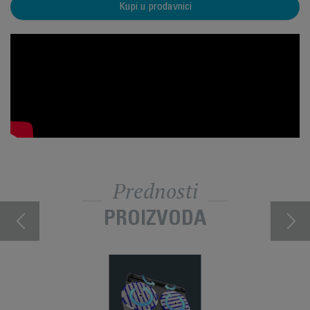
Kupi u prodavnici
Prednosti
PROIZVODA