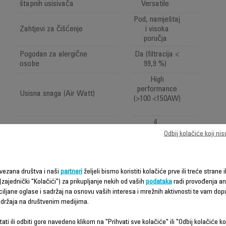
štapnih usisivača
Versatile
Pod, namještaj
Zahtjevi za čišćenje
i visoka
poručja
Pogodan za alergične
Da (filtracija <
osobe
99,9 %)
High
performance
Usisna snaga (Air Watt)
(>100 <150AW)
4
Odbij kolačiće koji ni
1
Visio sistem: "LED
vezana društva i naši
partneri
željeli bismo koristiti kolačiće prve ili treće strane i
rasvjeta"
(zajednički "Kolačići") za prikupljanje nekih od vaših
podataka
radi provođenja ana
ciljane oglase i sadržaj na osnovu vaših interesa i mrežnih aktivnosti te vam dopu
All types of
Naziv usisne glave
floor brush
sadržaja na društvenim medijima.
Voltage
100-240 V
ati ili odbiti gore navedeno klikom na "Prihvati sve kolačiće" ili "Odbij kolačiće ko