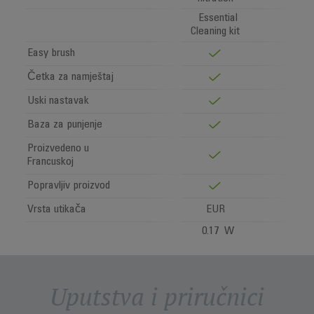
Essential
Cleaning kit
Easy brush
Četka za namještaj
Uski nastavak
Baza za punjenje
Proizvedeno u
Francuskoj
Popravljiv proizvod
Vrsta utikača
EUR
0.17 W
Uputstva i priručnici