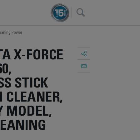
×
leaning Power
A X-FORCE
60,
S STICK
 CLEANER,
Y MODEL,
LEANING