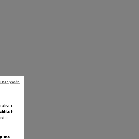
su neophodni
li slične
litike te
stiti
ji nisu