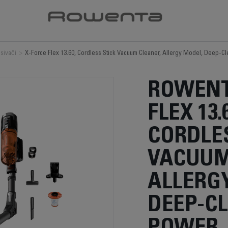
isivači
>
X-Force Flex 13.60, Cordless Stick Vacuum Cleaner, Allergy Model, Deep-C
ROWENT
FLEX 13.
CORDLES
VACUUM
ALLERG
DEEP-C