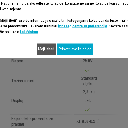
 Napominjemo da ako odbijete Kolačiće, koristićemo samo Kolačiće koji su neo
Frekvencija
50-60 Hz
d web-mjesta.
Power
Power < 1 W
Moji izbori"
za više informacija o različitim kategorijama kolačića i da biste imali d
Jako dugo
Autonomija
te se predomisliti u svakom trenutku
iz našeg centra za preferencije
. Možete saz
(>=1h)
še politike o
kolačićima
.
Battery
Indikator vremena rada
indicator
Moji izbori
Prihvati sve kolačiće
Vrsta baterije
Litijumski joni
Napon
25.9V
Standard
Težina u ruci
>1,6kg
2,9 kg
Displej
LED
Kapacitet spremnika za
XL (0,6-0,9 L)
prašinu