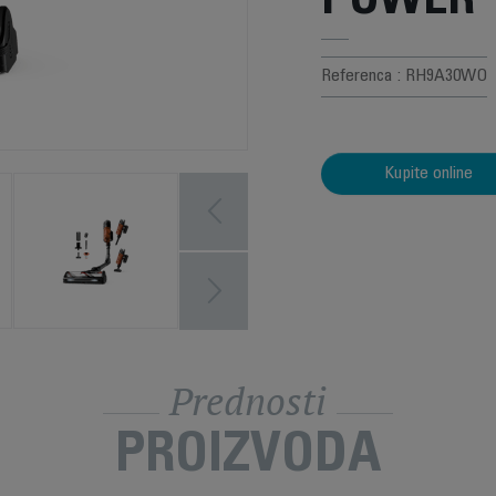
POWER
Referenca : RH9A30WO
Kupite online
Prednosti
PROIZVODA