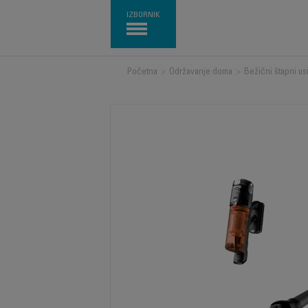
IZBORNIK
Početna
>
Održavanje doma
>
Bežični štapni us