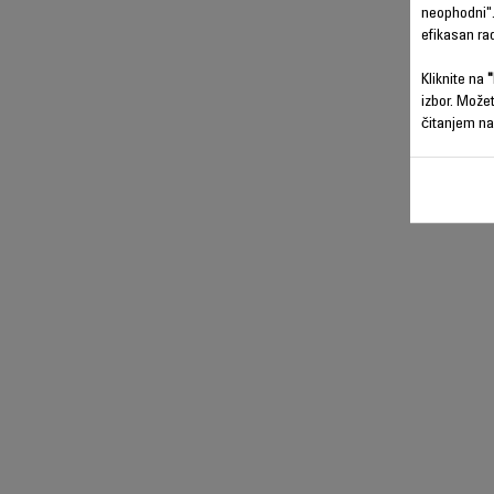
neophodni".
efikasan ra
Kliknite na
"
izbor. Može
čitanjem na