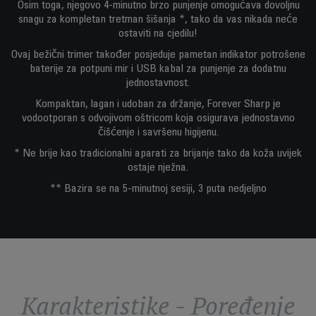
Osim toga, njegovo 4-minutno brzo punjenje omogućava dovoljnu
snagu za kompletan tretman šišanja *, tako da vas nikada neće
ostaviti na cjedilu!
Ovaj bežični trimer također posjeduje pametan indikator potrošene
baterije za potpuni mir i USB kabal za punjenje za dodatnu
jednostavnost.
Kompaktan, lagan i udoban za držanje, Forever Sharp je
vodootporan s odvojivom oštricom koja osigurava jednostavno
čišćenje i savršenu higijenu.
* Ne brije kao tradicionalni aparati za brijanje tako da koža uvijek
ostaje nježna.
** Bazira se na 5-minutnoj sesiji, 3 puta nedjeljno
Karakteristike - Poređenje