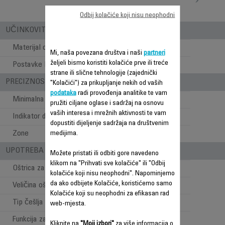
Odbij kolačiće koji nisu neophodni
UČINKOVITOST ŠIŠANJA
Materijal oštrice
Inox
Mi, naša povezana društva i naši
partneri
željeli bismo koristiti kolačiće prve ili treće
Postavke brzine
1
strane ili slične tehnologije (zajednički
PRECIZNOST
"Kolačići") za prikupljanje nekih od vaših
podataka
radi provođenja analitike te vam
Minimalna dužina šišanja
0.4 mm
pružiti ciljane oglase i sadržaj na osnovu
vaših interesa i mrežnih aktivnosti te vam
Indikator dužine šišanja
Češalj
dopustiti dijeljenje sadržaja na društvenim
Zone
Brada
medijima.
UPOTREBA - STILOVI PRI ŠIŠANJU
Možete pristati ili odbiti gore navedeno
klikom na "Prihvati sve kolačiće" ili "Odbij
Oštrica za šišanje brade
kolačiće koji nisu neophodni". Napominjemo
da ako odbijete Kolačiće, koristićemo samo
Veličina oštrice za bradu
32 mm
Kolačiće koji su neophodni za efikasan rad
Tip češlja za bradu
Fiksni
web-mjesta.
Funkcija za trodnevnu bradu
Kliknite na
"Moji izbori"
za više informacija o