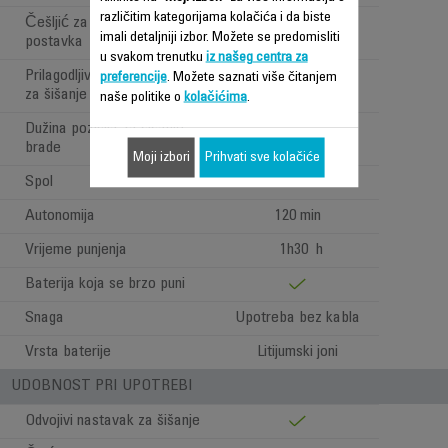
različitim kategorijama kolačića i da biste
Češljić za bradu- precizna
2 mm
imali detaljniji izbor. Možete se predomisliti
postavka
u svakom trenutku
iz našeg centra za
Prilagodljivi raspon pozicija
preferencije
. Možete saznati više čitanjem
0.4 to 5 mm
za šišanje brade
naše politike o
kolačićima
.
Dužina pozicija za šišanje
4
brade
Moji izbori
Prihvati sve kolačiće
Spol
Za muškarce
Autonomija
120 min
Vrijeme punjenja
1h30 h
Baterija koja se brzo puni
Snaga
Upotreba bez kabla
Vrsta baterije
Litijumski joni
UDOBNOST PRI UPOTREBI
Odvojivi nastavak za šišanje