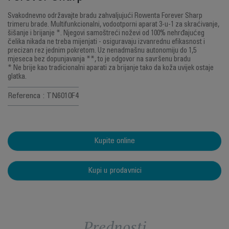
Svakodnevno održavajte bradu zahvaljujući Rowenta Forever Sharp
trimeru brade. Multifunkcionalni, vodootporni aparat 3-u-1 za skraćivanje,
šišanje i brijanje *. Njegovi samoštreći noževi od 100% nehrđajućeg
čelika nikada ne treba mijenjati - osiguravaju izvanrednu efikasnost i
precizan rez jednim pokretom. Uz nenadmašnu autonomiju do 1,5
mjeseca bez dopunjavanja **, to je odgovor na savršenu bradu
* Ne brije kao tradicionalni aparati za brijanje tako da koža uvijek ostaje
glatka.
Referenca : TN6010F4
Kupite online
Kupi u prodavnici
Prednosti