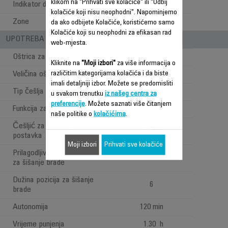
klikom na "Prihvati sve kolačiće" ili "Odbij
Indikator dužine šišanja
Češalj
kolačiće koji nisu neophodni". Napominjemo
Zone
Brada
da ako odbijete Kolačiće, koristićemo samo
Kolačiće koji su neophodni za efikasan rad
UPOTREBA - STILOVI PRI ŠIŠANJU
web-mjesta.
Oštrica za šišanje brade
Kliknite na
"Moji izbori"
za više informacija o
različitim kategorijama kolačića i da biste
Veličina oštrice za bradu
32 mm
imali detaljniji izbor. Možete se predomisliti
Tip češlja za bradu
Fiksni
u svakom trenutku
iz našeg centra za
preferencije
. Možete saznati više čitanjem
Funkcija za trodnevnu bradu
naše politike o
kolačićima
.
Češljić za bradu- precizna
1 mm
postavka
Moji izbori
Prihvati sve kolačiće
Prilagodljivi raspon pozicija
0.4 to 6 mm
za šišanje brade
Dužina pozicija za šišanje
6
brade
Autonomija
120 min
Vrijeme punjenja
1.30 h