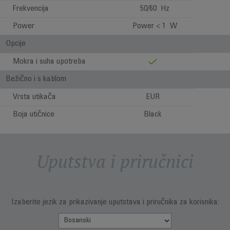
Frekvencija
50/60 Hz
Power
Power < 1 W
Opcije
Mokra i suha upotreba
Bežično i s kablom
Vrsta utikača
EUR
Boja utičnice
Black
Uputstva i priručnici
Izaberite jezik za prikazivanje uputstava i priručnika za korisnika: