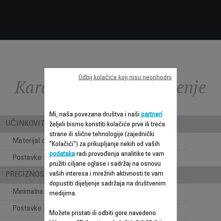
Odbij kolačiće koji nisu neophodni
Karakteristike - Poređenje
Mi, naša povezana društva i naši
partneri
UČINKOVITOST ŠIŠANJA
željeli bismo koristiti kolačiće prve ili treće
strane ili slične tehnologije (zajednički
Materijal oštrice
Stainless steel
"Kolačići") za prikupljanje nekih od vaših
podataka
radi provođenja analitike te vam
Postavke brzine
1
pružiti ciljane oglase i sadržaj na osnovu
vaših interesa i mrežnih aktivnosti te vam
PRECIZNOST
dopustiti dijeljenje sadržaja na društvenim
Minimalna dužina šišanja
0.4 mm
medijima.
Postavke preciznosti
1 mm
Možete pristati ili odbiti gore navedeno