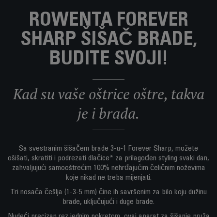
ROWENTA FOREVER
SHARP ŠIŠAČ BRADE,
BUDITE SVOJI!
Kad su vaše oštrice oštre, takva
je i brada.
Sa svestranim šišačem brade 3-u-1 Forever Sharp, možete
ošišati, skratiti i podrezati dlačice* za prilagođen styling svaki dan,
zahvaljujući samooštrećim 100% nehrđajućim čeličnim noževima
koje nikad ne treba mijenjati.
Tri nosača češlja (1-3-5 mm) čine ih savršenim za bilo koju dužinu
brade, uključujući i duge brade.
Nudeći precizan rez jednim pokretom, ovaj aparat za šišanje pruža