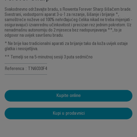
Svakodnevno održavajte bradu, s Rowenta Forever Sharp šišačem brade.
Svestrani, vodootporni aparat 3-u-1 za rezanje, šišanje i brijanje *,
samoštreće noževe od 100% nehrđajućeg čelika nikad ne treba mijenjati -
osiguravajući izvanrednu učinkovitost i precizan rez jednim pokretom. Uz
nenadmašnu autonomiju do 2 mjeseca bez nadopunjavanja **, to je
odgovor na uvijek savršenu bradu.
* Ne brije kao tradicionalni aparati za brijanje tako da koža uvijek ostaje
glatka i neosjetljiva.
** Temelji se na 5-minutnoj sesiji 3 puta sedmično
Referenca : TN6030F4
Kupite online
Kupi u prodavnici