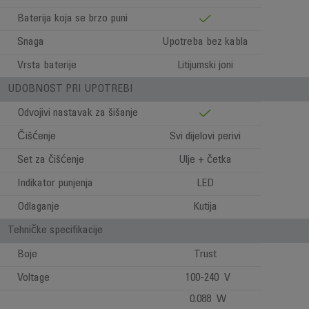
Baterija koja se brzo puni
Snaga
Upotreba bez kabla
Vrsta baterije
Litijumski joni
UDOBNOST PRI UPOTREBI
Odvojivi nastavak za šišanje
Čišćenje
Svi dijelovi perivi
Set za čišćenje
Ulje + četka
Indikator punjenja
LED
Odlaganje
Kutija
Tehničke specifikacije
Boje
Trust
Voltage
100-240 V
0.088 W