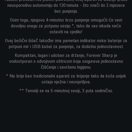
neusporedivu autonomiju do 120 minuta - što znači do 2 mjeseca
bez punjenja.
Osim toga, njegovo 4-minutno brzo punjenje omogućit će vam
dovoljnu snagu za potpunu sesiju *, tako da vas nikada neće
ostaviti na cjedilu!
Ovaj bežični šišač također ima pametan indikator niske baterije za
potpuni mir i USB kabal za punjenje, za dodatnu jednostavnost.
Kompaktan, lagan i udoban za držanje, Forever Sharp je
vodootporan s odvojivom oštricom koja osigurava jednostavno
čišćenje i savršenu higijenu.
* Ne brije kao tradicionalni aparati za brijanje tako da koža uvijek
ostaje nježna i neosjetljiva.
** Temelji se na 5-minutnoj sesiji, 3 puta sedmično.