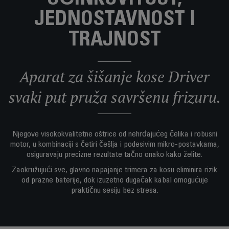
UČINKOVITOST,
JEDNOSTAVNOST I
TRAJNOST
Aparat za šišanje kose Driver
svaki put pruža savršenu frizuru.
Njegove visokokvalitetne oštrice od nehrđajućeg čelika i robusni
motor, u kombinaciji s četiri češlja i podesivim mikro-postavkama,
osiguravaju precizne rezultate tačno onako kako želite.
Zaokružujući sve, glavno napajanje trimera za kosu eliminira rizik
od prazne baterije, dok izuzetno dugačak kabal omogućuje
praktičnu sesiju bez stresa.