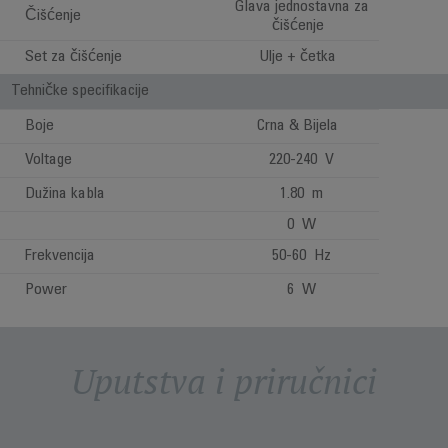
Glava jednostavna za
Čišćenje
čišćenje
Set za čišćenje
Ulje + četka
Tehničke specifikacije
Boje
Crna & Bijela
Voltage
220-240 V
Dužina kabla
1.80 m
0 W
Frekvencija
50-60 Hz
Power
6 W
Uputstva i priručnici