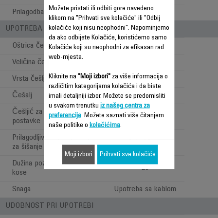
Možete pristati ili odbiti gore navedeno
Prilagodba mikropostavki
Okidač oštrice
klikom na "Prihvati sve kolačiće" ili "Odbij
kolačiće koji nisu neophodni". Napominjemo
UPOTREBA - STILOVI PRI ŠIŠANJU
da ako odbijete Kolačiće, koristićemo samo
Oštrica češlja za kosu
Kolačiće koji su neophodni za efikasan rad
web-mjesta.
Veličina češlja za kosu
42 mm
Kliknite na
"Moji izbori"
za više informacija o
Vrsta češlja za kosu
Fiksni
različitim kategorijama kolačića i da biste
Češalj
4
imali detaljniji izbor. Možete se predomisliti
u svakom trenutku
iz našeg centra za
Češljić za kosu- precizne
preferencije
. Možete saznati više čitanjem
3 mm
postavke
naše politike o
kolačićima
.
Prilagodljivi raspon pozicija
1 do 14 mm
za šišanje kose
Moji izbori
Prihvati sve kolačiće
Dužina pozicija za šišanje
20
kose
Snaga
Upotreba sa kablom
UDOBNOST PRI UPOTREBI