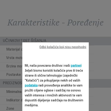
Karakteristike - Poređenje
UČINKOVITOST ŠIŠANJA
Odbij kolačiće koji nisu neophodni
Materijal oštrice
Nehrđajući čelik
Vrsta motora
AC Motor
Mi, naša povezana društva i naši
partneri
Brzina motora (rpm)
3000
željeli bismo koristiti kolačiće prve ili treće
Postavke brzine
1
strane ili slične tehnologije (zajednički
"Kolačići") za prikupljanje nekih od vaših
PRECIZNOST
podataka
radi provođenja analitike te vam
pružiti ciljane oglase i sadržaj na osnovu
Minimalna dužina šišanja
1 mm
vaših interesa i mrežnih aktivnosti te vam
Indikator dužine šišanja
Češalj
dopustiti dijeljenje sadržaja na društvenim
medijima.
Zone
Kosa