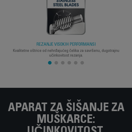
REZANJE VISOKIH PERFORMANSI
Kvalitetne oštrice od nehrđajućeg čelika za savršenu, dugotrajnu
učinkovitost rezanja.
APARAT ZA ŠIŠANJE ZA
MUŠKARCE: