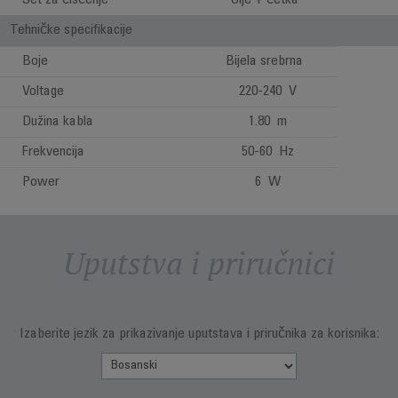
Set za čišćenje
Ulje + četka
Tehničke specifikacije
Boje
Bijela srebrna
Voltage
220-240 V
Dužina kabla
1.80 m
Frekvencija
50-60 Hz
Power
6 W
Uputstva i priručnici
Izaberite jezik za prikazivanje uputstava i priručnika za korisnika: