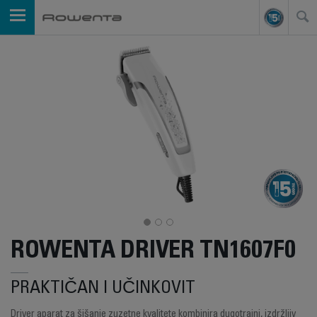
ROWENTA DRIVER TN1607F0
PRAKTIČAN I UČINKOVIT
Driver aparat za šišanje zuzetne kvalitete kombinira dugotrajni, izdržljiv