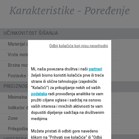
Karakteristike - Poređenje
UČINKOVITOST ŠIŠANJA
Materijal oštrice
Nehrđajući čelik
Odbij kolačiće koji nisu neophodni
Vrsta motora
AC Motor
Brzina motora (rpm)
3000
Mi, naša povezana društva i naši
partneri
željeli bismo koristiti kolačiće prve ili treće
Postavke brzine
1
strane ili slične tehnologije (zajednički
PRECIZNOST
"Kolačići") za prikupljanje nekih od vaših
podataka
radi provođenja analitike te vam
Minimalna dužina šišanja
1 mm
pružiti ciljane oglase i sadržaj na osnovu
vaših interesa i mrežnih aktivnosti te vam
Indikator dužine šišanja
Češalj
dopustiti dijeljenje sadržaja na društvenim
Zone
Kosa
medijima.
Prilagodba mikropostavki
Okidač oštrice
Možete pristati ili odbiti gore navedeno
klikom na "Prihvati sve kolačiće" ili "Odbij