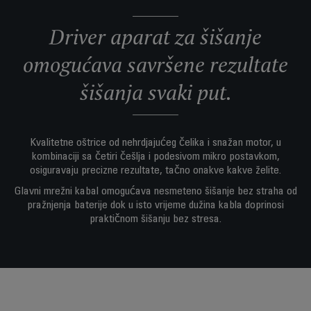
Driver aparat za šišanje
omogućava savršene rezultate
šišanja svaki put.
Kvalitetne oštrice od nehrdjajućeg čelika i snažan motor, u
kombinaciji sa četiri češlja i podesivom mikro postavkom,
osiguravaju precizne rezultate, tačno onakve kakve želite.
Glavni mrežni kabal omogućava nesmeteno šišanje bez straha od
pražnjenja baterije dok u isto vrijeme dužina kabla doprinosi
praktičnom šišanju bez stresa.