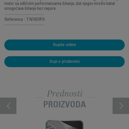
motor sa odličnim performansama šišanja, dok njegov mrežni kabal
omogućava šišanje bez napora.
Referenca : TN1607F0
Kupite online
Kupi u prodavnici
Prednosti
PROIZVODA