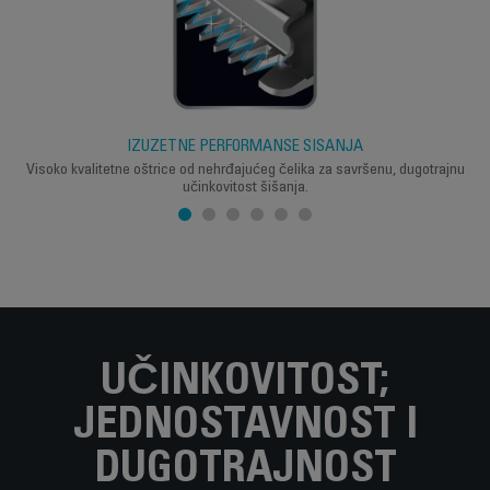
IZUZETNE PERFORMANSE ŠIŠANJA
Visoko kvalitetne oštrice od nehrđajućeg čelika za savršenu, dugotrajnu
učinkovitost šišanja.
UČINKOVITOST;
JEDNOSTAVNOST I
DUGOTRAJNOST