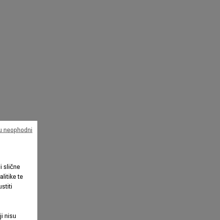
su neophodni
li slične
litike te
stiti
ji nisu