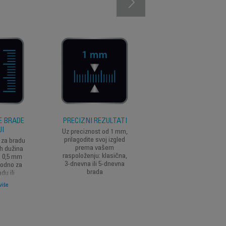
E BRADE
PRECIZNI REZULTATI
UREDNO STILIZOVA
JI
BRADE
Uz preciznost od 1 mm,
prilagodite svoj izgled
 za bradu
Smart sistem
prema vašem
ih dužina
zaključavanja češlj
raspoloženju: klasična,
d 0,5 mm
osigurava čistu i ure
3-dnevna ili 5-dnevna
godno za
bradu: nema rizika d
brada
du ili
nehotice mijenja duž
u. (* 0,5
skraćivanja brade.
više
šlja)