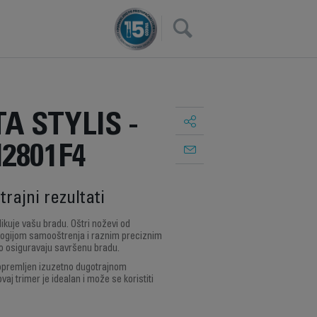
×
 STYLIS -
2801F4
rajni rezultati
ikuje vašu bradu. Oštri noževi od
logijom samooštrenja i raznim preciznim
 osiguravaju savršenu bradu.
opremljen izuzetno dugotrajnom
aj trimer je idealan i može se koristiti