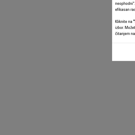
neophodni".
efikasan ra
Kliknite na
"
izbor. Može
čitanjem na