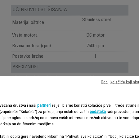
UČINKOVITOST ŠIŠANJA
Stainless steel
Materijal oštrice
Vrsta motora
DC motor
Brzina motora (rpm)
7500 rpm
Postavke brzine
1
PRECIZNOST
Minimalna dužina šišanja
0.5 mm
Odbij kolačiće koji ni
Postavke preciznosti
1 mm
Indikator dužine šišanja
Češalj
vezana društva i naši
partneri
željeli bismo koristiti kolačiće prve ili treće strane i
Zone
Brada
(zajednički "Kolačići") za prikupljanje nekih od vaših
podataka
radi provođenja ana
ciljane oglase i sadržaj na osnovu vaših interesa i mrežnih aktivnosti te vam dopu
UPOTREBA - STILOVI PRI ŠIŠANJU
sadržaja na društvenim medijima.
Oštrica za šišanje brade
ati ili odbiti gore navedeno klikom na "Prihvati sve kolačiće" ili "Odbij kolačiće ko