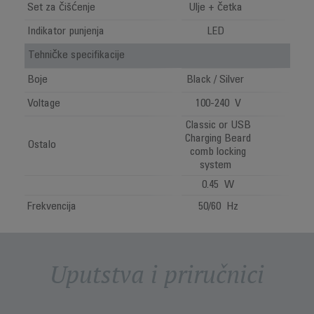
Set za čišćenje
Ulje + četka
Indikator punjenja
LED
Tehničke specifikacije
Boje
Black / Silver
Voltage
100-240 V
Classic or USB
Charging Beard
Ostalo
comb locking
system
0.45 W
Frekvencija
50/60 Hz
Uputstva i priručnici