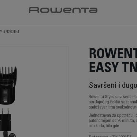
SY TN2801F4
ROWENTA
EASY TN
Savršeni i dugot
Rowenta Stylis savršeno obl
nerđajućeg čelika sa tehno
podešavanjima svakodnevno
Jednostavan za upotrebu i 
autonomijom od 90 minuta, ov
bilo kada, bilo gde.