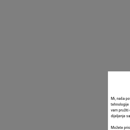
Mi, naša po
tehnologije 
vam pružiti 
dijeljenje 
Možete prist