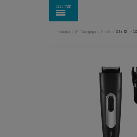
IZBORNIK
Početna
>
Muška njega
>
Brada
>
STYLIS - EA