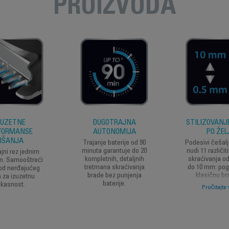
PROIZVODA
ZUZETNE
DUGOTRAJNA
STILIZOVANJ
FORMANSE
AUTONOMIJA
PO ŽEL
IŠANJA
Trajanje baterije od 90
Podesivi češalj
minuta garantuje do 20
nudi 11 različit
jni rez jednim
kompletnih, detaljnih
skraćivanja o
m. Samooštreći
tretmana skraćivanja
do 10 mm: po
 od nerđajućeg
brade bez punjenja
klasičnu bra
a za izuzetnu
baterije.
trodnevnu brad
ikasnost.
Pročitajte 
mm bez če