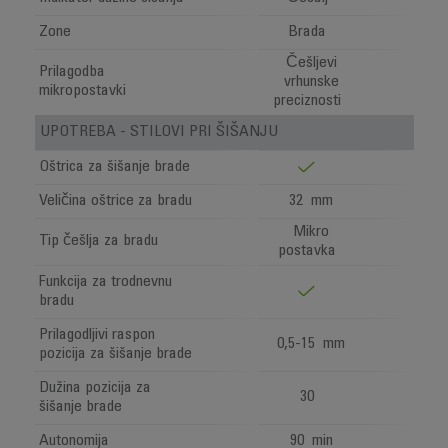
Zone
Brada
Češljevi
Prilagodba
vrhunske
mikropostavki
preciznosti
UPOTREBA - STILOVI PRI ŠIŠANJU
Oštrica za šišanje brade
Veličina oštrice za bradu
32 mm
Mikro
Tip češlja za bradu
postavka
Funkcija za trodnevnu
bradu
Prilagodljivi raspon
0,5-15 mm
pozicija za šišanje brade
Dužina pozicija za
30
šišanje brade
Autonomija
90 min