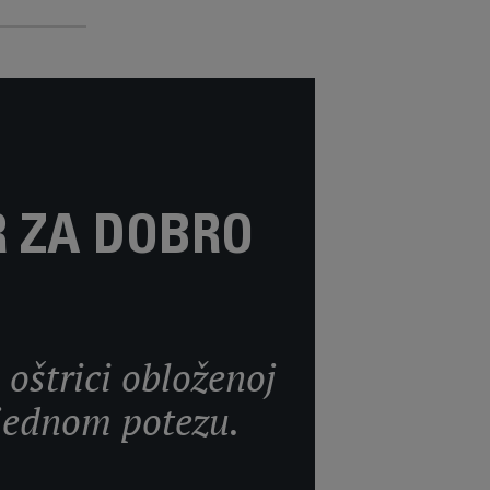
R ZA DOBRO
 oštrici obloženoj
 jednom potezu.