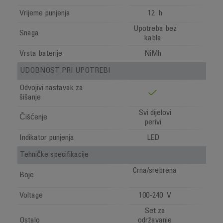
Vrijeme punjenja
12 h
Upotreba bez
Snaga
kabla
Vrsta baterije
NiMh
UDOBNOST PRI UPOTREBI
Odvojivi nastavak za
šišanje
Svi dijelovi
Čišćenje
perivi
Indikator punjenja
LED
Tehničke specifikacije
Crna/srebrena
Boje
Voltage
100-240 V
Set za
Ostalo
održavanje