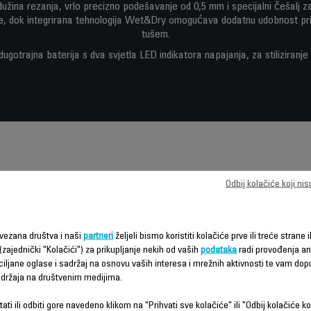
 dužina rezanja, vrlo precizno podešavanje od 0,5 mm i specijalni češalj 
e, dok integrirana tehnologija Wet&Dry omogućava dodatnu udobnost pri 
tušem.
dugotrajna baterija s dva svjetla LED indikatora napajanja, za stiliziranje
Odbij kolačiće koji ni
Karakteristike - Poređenje
vezana društva i naši
partneri
željeli bismo koristiti kolačiće prve ili treće strane i
(zajednički "Kolačići") za prikupljanje nekih od vaših
podataka
radi provođenja ana
ciljane oglase i sadržaj na osnovu vaših interesa i mrežnih aktivnosti te vam dopu
sadržaja na društvenim medijima.
ati ili odbiti gore navedeno klikom na "Prihvati sve kolačiće" ili "Odbij kolačiće ko