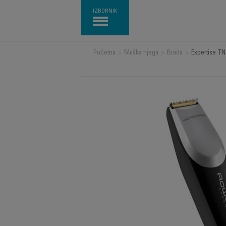
IZBORNIK
Početna
>
Muška njega
>
Brada
>
Expertise TN