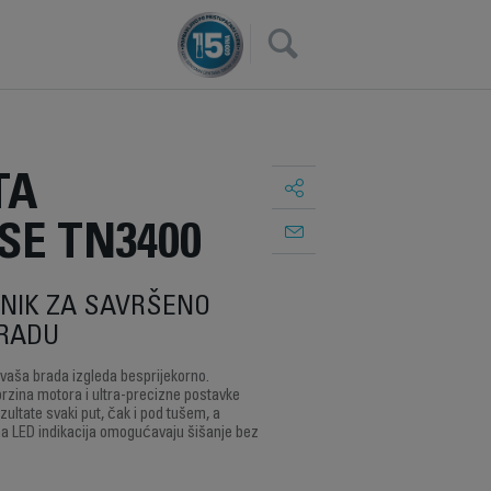
×
TA
SE TN3400
ZNIK ZA SAVRŠENO
BRADU
 vaša brada izgleda besprijekorno.
 brzina motora i ultra-precizne postavke
ultate svaki put, čak i pod tušem, a
na LED indikacija omogućavaju šišanje bez