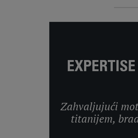
EXPERTISE
Zahvaljujući moto
titanijem, bra