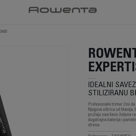
3400
ROWEN
EXPERTI
IDEALNI SAVE
STILIZIRANU 
Profesionalni trimer čini da
Njegova oštrica od titanija,
pružaju savršeno željene rez
dugotrajna baterija i pamet
stresa.