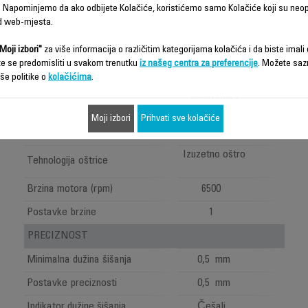
 Napominjemo da ako odbijete Kolačiće, koristićemo samo Kolačiće koji su neo
d web-mjesta.
EXPERTISE
TN3400
Moji izbori"
za više informacija o različitim kategorijama kolačića i da biste imali d
te se predomisliti u svakom trenutku
iz našeg centra za preferencije
. Možete saz
UČINKOVITOST ŠIŠANJA
še politike o
kolačićima
.
Nehrđajući
Materijal oštrice
čelik
Moji izbori
Prihvati sve kolačiće
Obloga oštrice
Titanij
Izuzetno oštro
Tehnologija oštrice
Brzina motora (rpm)
6500
Postavke brzine
1
PRECIZNOST
Minimalna dužina šišanja
0,5 mm
Postavke preciznosti
0,5 mm
Indikator dužine šišanja
Češalj