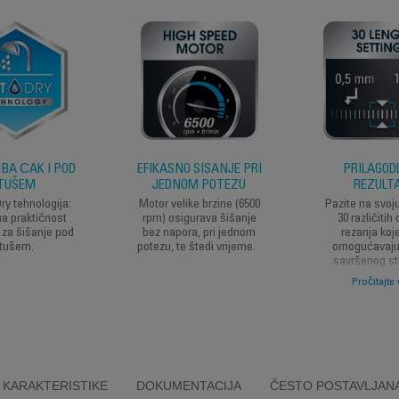
BA ČAK I POD
EFIKASNO ŠIŠANJE PRI
PRILAGODL
TUŠEM
JEDNOM POTEZU
REZULT
ry tehnologija:
Motor velike brzine (6500
Pazite na svoj
na praktičnost
rpm) osigurava šišanje
30 različitih
 za šišanje pod
bez napora, pri jednom
rezanja koj
tušem.
potezu, te štedi vrijeme.
omogućavaju
savršenog sti
klasične ili 
Pročitajte 
brade.
KARAKTERISTIKE
DOKUMENTACIJA
ČESTO POSTAVLJANA