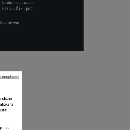
za bradu osiguravaju
šišanju, čak i pod
 bez stresa.
su neophodni
li slične
litike te
stiti
ji nisu