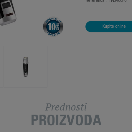
Referenca : TN3400F0
Kupite online
Prednosti
PROIZVODA