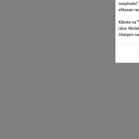
neophodni".
efikasan ra
Kliknite na
"
izbor. Može
čitanjem na