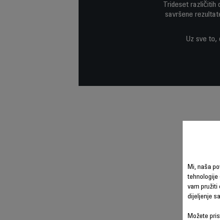
Trideset različitih
savršene rezultat
Uz sve to, 
Mi, naša po
tehnologije 
vam pružiti 
dijeljenje 
Možete prist