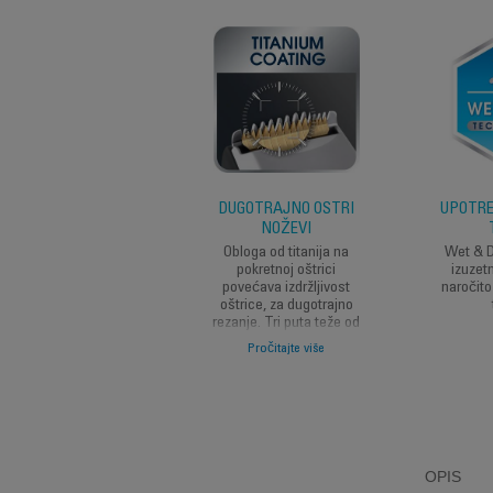
DUGOTRAJNO OŠTRI
UPOTRE
NOŽEVI
Obloga od titanija na
Wet & D
pokretnoj oštrici
izuzet
povećava izdržljivost
naročito
oštrice, za dugotrajno
rezanje. Tri puta teže od
nehrđajućeg čelika, štiti
Pročitajte više
oštrinu oštrice.
OPIS