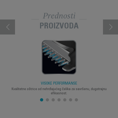
Prednosti
PROIZVODA
VISOKE PERFORMANSE
Kvalitetne oštrice od nehrđajućeg čelika za savršenu, dugotrajnu
efikasnost.