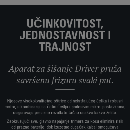
UČINKOVITOST,
JEDNOSTAVNOST I
TRAJNOST
Aparat za šišanje Driver pruža
savršenu frizuru svaki put.
Njegove visokokvalitetne oštrice od nehrđajućeg čelika i robusni
motor, u kombinaciji sa četiri češlja i podesivim mikro-postavkama,
osiguravaju precizne rezultate tačno onakve kakve želite.
Zaokružujući sve, glavno napajanje trimera za kosu eliminira rizik
od prazne baterije, dok izuzetno dugačak kabal omogućava