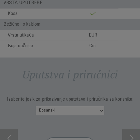
VRSTA UPOTREBE
Kosa
Bežično i s kablom
Vrsta utikača
EUR
Boja utičnice
Crni
Uputstva i priručnici
Izaberite jezik za prikazivanje uputstava i priručnika za korisnika: