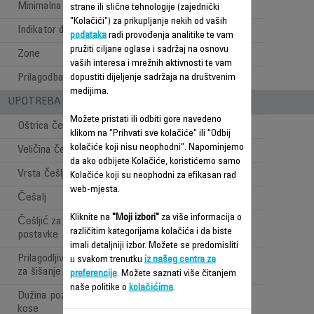
Minimalna dužina šišanja
1 mm
strane ili slične tehnologije (zajednički
"Kolačići") za prikupljanje nekih od vaših
Indikator dužine šišanja
Češalj
podataka
radi provođenja analitike te vam
pružiti ciljane oglase i sadržaj na osnovu
Zone
Kosa
vaših interesa i mrežnih aktivnosti te vam
Prilagodba mikropostavki
dopustiti dijeljenje sadržaja na društvenim
Okidač oštrice
medijima.
UPOTREBA - STILOVI PRI ŠIŠANJU
Možete pristati ili odbiti gore navedeno
Oštrica češlja za kosu
klikom na "Prihvati sve kolačiće" ili "Odbij
kolačiće koji nisu neophodni". Napominjemo
Veličina češlja za kosu
42 mm
da ako odbijete Kolačiće, koristićemo samo
Vrsta češlja za kosu
Fiksni
Kolačiće koji su neophodni za efikasan rad
web-mjesta.
Češalj
4
Kliknite na
"Moji izbori"
za više informacija o
Češljić za kosu- precizne
3 mm
različitim kategorijama kolačića i da biste
postavke
imali detaljniji izbor. Možete se predomisliti
Prilagodljivi raspon pozicija
u svakom trenutku
iz našeg centra za
1 to 12 mm
za šišanje kose
preferencije
. Možete saznati više čitanjem
naše politike o
kolačićima
.
Dužina pozicija za šišanje
15
kose