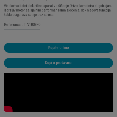
Visokokvalitetni električna aparat za šišanje Driver kombinira dugotrajan,
izdržljiv motor sa sjajnim performansama sječenja, dok njegova funkcija
kabla osigurava sesije bez stresa.
Referenca : TN1609F0
Kupite online
Kupi u prodavnici