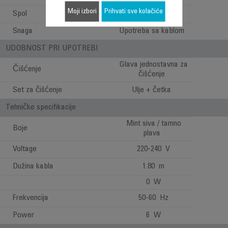
Moji izbori
Prihvati sve kolačiće
Spol
Za muškarce
Snaga
Upotreba sa kablom
UDOBNOST PRI UPOTREBI
Glava jednostavna za
Čišćenje
čišćenje
Set za čišćenje
Ulje + četka
Tehničke specifikacije
Mint siva / tamno
Boje
plava
Voltage
220-240 V
Dužina kabla
1.80 m
0 W
Frekvencija
50-60 Hz
Power
6 W