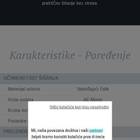
praktično šišanje bez stresa.
Karakteristike - Poređenje
UČINKOVITOST ŠIŠANJA
Materijal oštrice
Nehrđajući čelik
Vrsta motora
AC Motor
Odbij kolačiće koji nisu neophodni
Brzina motora (rpm)
3000
Postavke brzine
1
Mi, naša povezana društva i naši
partneri
PRECIZNOST
željeli bismo koristiti kolačiće prve ili treće