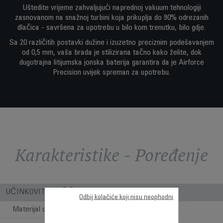
Uštedite vrijeme zahvaljujući naprednoj vakuum tehnologiji
zasnovanom na snažnoj turbini koja prikuplja do 90% odrezanih
dlačica - savršena za upotrebu u bilo kom trenutku, bilo gdje.
Sa 20 različitih postavki dužine i izuzetno preciznim podešavanjem
od 0,5 mm, vaša brada je stilizirana tačno kako želite, dok
dugotrajna litijumska jonska baterija garantira da je Airforce
Precision uvijek spreman za upotrebu.
Karakteristike - Poređenje
UČINKOVITOST ŠIŠANJA
Odbij kolačiće koji nisu neophodni
Materijal oštrice
Nehrđajući čelik