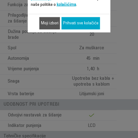
Funkcija za trodnevnu bradu
naše politike o
kolačićima
.
Prilagodljivi raspon pozicija
0,5-10 mm
za šišanje brade
Moji izbori
Prihvati sve kolačiće
Dužina pozicija za šišanje
20
brade
Spol
Za muškarce
Autonomija
45 min
Vrijeme punjenja
1,40 h
Upotreba bez kabla +
Snaga
upotreba s kablom
Vrsta baterije
Litijumski joni
UDOBNOST PRI UPOTREBI
Odvojivi nastavak za šišanje
Indikator punjenja
LCD
Tehničke specifikacije