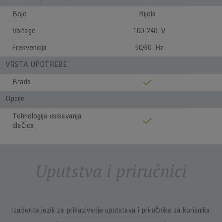
Boje
Bijela
Voltage
100-240 V
Frekvencija
50/60 Hz
VRSTA UPOTREBE
Brada
Opcije
Tehnologija usisavanja
dlačica
Uputstva i priručnici
Izaberite jezik za prikazivanje uputstava i priručnika za korisnika: