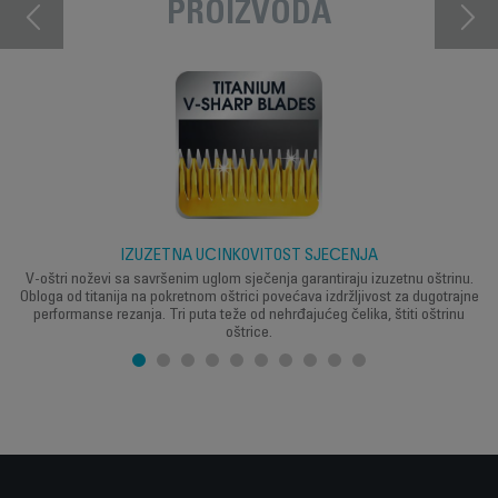
PROIZVODA
IZUZETNA UČINKOVITOST SJEČENJA
V-oštri noževi sa savršenim uglom sječenja garantiraju izuzetnu oštrinu.
Obloga od titanija na pokretnom oštrici povećava izdržljivost za dugotrajne
performanse rezanja. Tri puta teže od nehrđajućeg čelika, štiti oštrinu
oštrice.