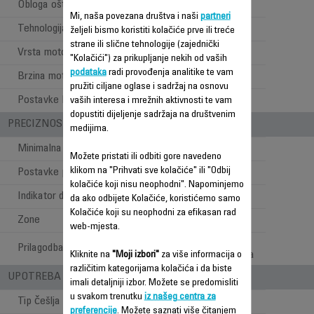
Obloga oštrice
Titanij
Mi, naša povezana društva i naši
partneri
Tehnologija oštrice
V-Sharp tehnologija
željeli bismo koristiti kolačiće prve ili treće
strane ili slične tehnologije (zajednički
Vrsta motora
DC motor
"Kolačići") za prikupljanje nekih od vaših
podataka
radi provođenja analitike te vam
Brzina motora (rpm)
7500
pružiti ciljane oglase i sadržaj na osnovu
Postavke brzine
1
vaših interesa i mrežnih aktivnosti te vam
dopustiti dijeljenje sadržaja na društvenim
PRECIZNOST
medijima.
Minimalna dužina šišanja
0,5 mm
Možete pristati ili odbiti gore navedeno
klikom na "Prihvati sve kolačiće" ili "Odbij
Postavke preciznosti
0,5 mm
kolačiće koji nisu neophodni". Napominjemo
Indikator dužine šišanja
Točkić
da ako odbijete Kolačiće, koristićemo samo
Kolačiće koji su neophodni za efikasan rad
Zone
Brada
web-mjesta.
Mikro postavke
Prilagodba mikropostavki
prilagodljivog točkića
Kliknite na
"Moji izbori"
za više informacija o
različitim kategorijama kolačića i da biste
UPOTREBA - STILOVI PRI ŠIŠANJU
imali detaljniji izbor. Možete se predomisliti
u svakom trenutku
iz našeg centra za
Tip češlja za bradu
Podesivi
preferencije
. Možete saznati više čitanjem