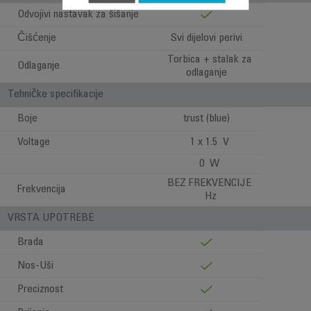
Odvojivi nastavak za šišanje
Čišćenje
Svi dijelovi perivi
Torbica + stalak za
Odlaganje
odlaganje
Tehničke specifikacije
Boje
trust (blue)
Voltage
1 x 1.5 V
0 W
BEZ FREKVENCIJE
Frekvencija
Hz
VRSTA UPOTREBE
Brada
Nos-Uši
Preciznost