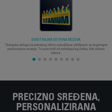
DUGOTRAJNA OŠTRINA NOŽEVA
Titanijska obloga na pokretnoj oštrici poboljšava izdržljivost za dugotrajne
performanse rezanja. Tri puta tvrđi od nehrđajućeg čelika, štiti oštrinu
oštrice.
PRECIZNO SREĐENA,
PERSONALIZIRANA