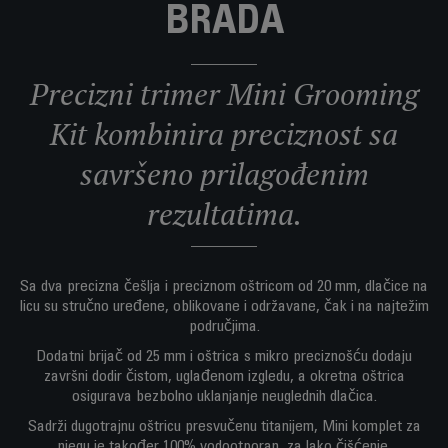
BRADA
Precizni trimer Mini Grooming
Kit kombinira preciznost sa
savršeno prilagođenim
rezultatima.
Sa dva precizna češlja i preciznom oštricom od 20 mm, dlačice na
licu su stručno uređene, oblikovane i održavane, čak i na najtežim
područjima.
Dodatni brijač od 25 mm i oštrica s mikro preciznošću dodaju
završni dodir čistom, uglađenom izgledu, a okretna oštrica
osigurava bezbolno uklanjanje neuglednih dlačica.
Sadrži dugotrajnu oštricu presvučenu titanijem, Mini komplet za
njegu je također 100% vodootporan, za lako čišćenje.