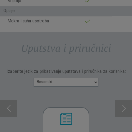
Brijanje
Opcije
Mokra i suha upotreba
Uputstva i priručnici
Izaberite jezik za prikazivanje uputstava i priručnika za korisnika: