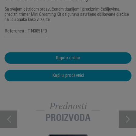
Sa svojom oštricom presvučenom titanijem i preciznim češljevima,
precizni trimer Mini Grooming Kit osigurava savršeno oblikovane dlačice
na licu onako kako vi želite.
Referenca : TN3651F0
Kupite online
Kupi u prodavnici
Prednosti
PROIZVODA