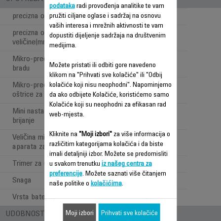
podataka
radi provođenja analitike te vam
precizna oštrica za bradu
pružiti ciljane oglase i sadržaj na osnovu
vaših interesa i mrežnih aktivnosti te vam
precizna oštrica za bradu
dopustiti dijeljenje sadržaja na društvenim
20 mm
veličine(mm)
medijima.
Mikro-precizna oštrica za
Možete pristati ili odbiti gore navedeno
bradu
klikom na "Prihvati sve kolačiće" ili "Odbij
Mikro-precizna veličina
kolačiće koji nisu neophodni". Napominjemo
5 mm
oštrice za bradu
da ako odbijete Kolačiće, koristićemo samo
Kolačiće koji su neophodni za efikasan rad
Mini nastavak aparata za
web-mjesta.
brijanje
Kliknite na
"Moji izbori"
za više informacija o
Veličina mini nastavak
25 mm
različitim kategorijama kolačića i da biste
aparata za brijanje
imali detaljniji izbor. Možete se predomisliti
Trimer za uši i nos
u svakom trenutku
iz našeg centra za
preferencije
. Možete saznati više čitanjem
Snaga
Upotreba bez kabla
naše politike o
kolačićima
.
Vrsta baterije
AA
Moji izbori
Prihvati sve kolačiće
UDOBNOST PRI UPOTREBI