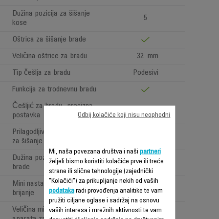
Dužina pozicija za šišanje
5
kose
Oštrica za šišanje brade
Veličina oštrice za bradu
32 mm
Tip češlja za bradu
Podesivi
Funkcija za trodnevnu bradu
Češljić za bradu- precizna
1 mm
postavka
Odbij kolačiće koji nisu neophodni
Prilagodljivi raspon pozicija
1 to 7 mm
za šišanje brade
Mi, naša povezana društva i naši
partneri
Dužina pozicija za šišanje
željeli bismo koristiti kolačiće prve ili treće
7
brade
strane ili slične tehnologije (zajednički
"Kolačići") za prikupljanje nekih od vaših
Mini nastavak aparata za
podataka
radi provođenja analitike te vam
brijanje
pružiti ciljane oglase i sadržaj na osnovu
Veličina mini nastavak
vaših interesa i mrežnih aktivnosti te vam
25 mm