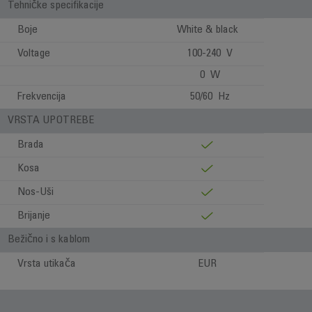
Tehničke specifikacije
Boje
White & black
Voltage
100-240 V
0 W
Frekvencija
50/60 Hz
VRSTA UPOTREBE
Brada
Kosa
Nos-Uši
Brijanje
Bežično i s kablom
Vrsta utikača
EUR