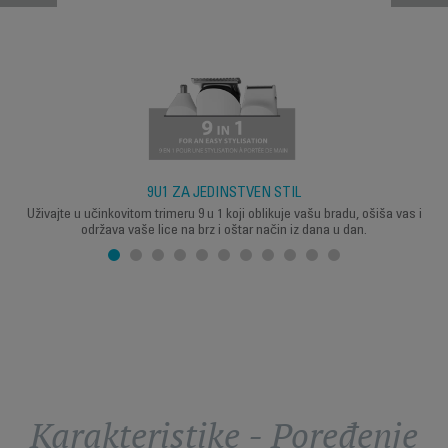
9U1 ZA JEDINSTVEN STIL
Uživajte u učinkovitom trimeru 9 u 1 koji oblikuje vašu bradu, ošiša vas i
održava vaše lice na brz i oštar način iz dana u dan.
Karakteristike - Poređenje