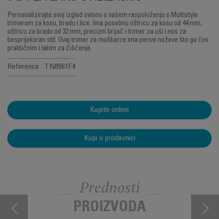
Personalizirajte svoj izgled ovisno o vašem raspoloženju s Multistyle
trimerom za kosu, bradu i lice. Ima posebnu oštricu za kosu od 44 mm,
oštricu za bradu od 32 mm, precizni brijač i trimer za uši i nos za
besprijekoran stil. Ovaj trimer za muškarce ima perive noževe što ga čini
praktičnim i lakim za čišćenje.
Referenca : TN8961F4
Kupite online
Kupi u prodavnici
Prednosti
PROIZVODA