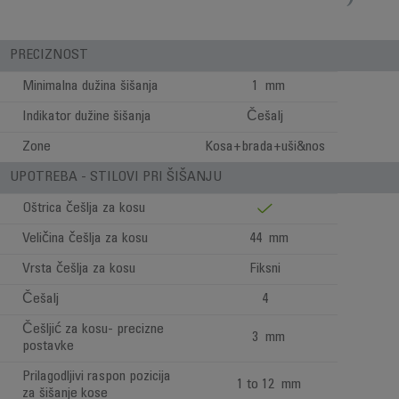
PRECIZNOST
Minimalna dužina šišanja
1 mm
Indikator dužine šišanja
Češalj
Zone
Kosa+brada+uši&nos
UPOTREBA - STILOVI PRI ŠIŠANJU
Oštrica češlja za kosu
Veličina češlja za kosu
44 mm
Vrsta češlja za kosu
Fiksni
Češalj
4
Češljić za kosu- precizne
3 mm
postavke
Prilagodljivi raspon pozicija
1 to 12 mm
za šišanje kose