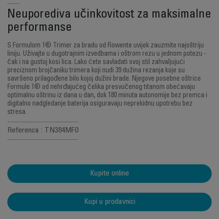
Neuporediva učinkovitost za maksimalne
performanse
S Formulom 1® Trimer za bradu od Rowente uvijek zauzmite najoštriju
liniju. Uživajte u dugotrajnim izvedbama i oštrom rezu u jednom potezu -
čak i na gustoj kosi lica. Lako ćete savladati svoj stil zahvaljujući
preciznom brojčaniku trimera koji nudi 39 dužina rezanja koje su
savršeno prilagođene bilo kojoj dužini brade. Njegove posebne oštrice
Formule 1® od nehrđajućeg čelika presvučenog titanom obećavaju
optimalnu oštrinu iz dana u dan, dok 180 minuta autonomije bez premca i
digitalno nadgledanje baterija osiguravaju neprekidnu upotrebu bez
stresa.
Referenca : TN384MF0
Kupite online
Kupi u prodavnici