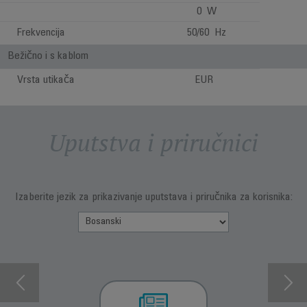
0 W
Frekvencija
50/60 Hz
Bežično i s kablom
Vrsta utikača
EUR
Uputstva i priručnici
Izaberite jezik za prikazivanje uputstava i priručnika za korisnika: