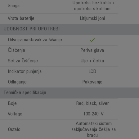
Upotreba bez kabla +
Snaga
upotreba s kablom
Vrsta baterije
Litijumski joni
UDOBNOST PRI UPOTREBI
Odvojivi nastavak za šišanje
Čišćenje
Periva glava
Set za čišćenje
Ulje + četka
Indikator punjenja
LCD
Odlaganje
Pakovanje
Tehničke specifikacije
Boje
Red, black, silver
Voltage
100-240 V
Automatski sistem
Ostalo
zaključavanja češlja za
bradu