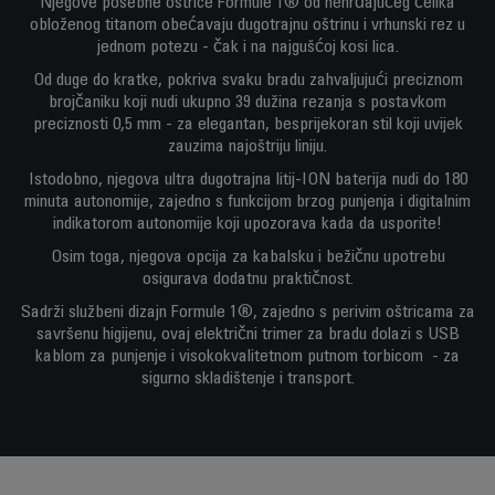
Njegove posebne oštrice Formule 1® od nehrđajućeg čelika
obloženog titanom obećavaju dugotrajnu oštrinu i vrhunski rez u
jednom potezu - čak i na najgušćoj kosi lica.
Od duge do kratke, pokriva svaku bradu zahvaljujući preciznom
brojčaniku koji nudi ukupno 39 dužina rezanja s postavkom
preciznosti 0,5 mm - za elegantan, besprijekoran stil koji uvijek
zauzima najoštriju liniju.
Istodobno, njegova ultra dugotrajna litij-ION baterija nudi do 180
minuta autonomije, zajedno s funkcijom brzog punjenja i digitalnim
indikatorom autonomije koji upozorava kada da usporite!
Osim toga, njegova opcija za kabalsku i bežičnu upotrebu
osigurava dodatnu praktičnost.
Sadrži službeni dizajn Formule 1®, zajedno s perivim oštricama za
savršenu higijenu, ovaj električni trimer za bradu dolazi s USB
kablom za punjenje i visokokvalitetnom putnom torbicom - za
sigurno skladištenje i transport.