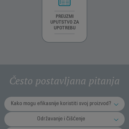
INFORMACIJE O
PREUZMI
INFORMACIJE O
GARANCIJI
UPUTSTVO ZA
GARANCIJI
UPOTREBU
Često postavljana pitanja
Kako mogu efikasnije koristiti svoj proizvod?
Da li sam mogu koristiti aparat za šišanje?
Održavanje i čišćenje
Ne. Ne preporučujemo vam da sami koristite aparat na sebi,