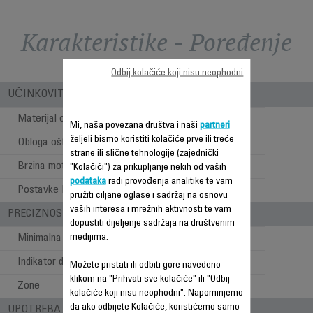
Karakteristike - Poređenje
Odbij kolačiće koji nisu neophodni
UČINKOVITOST ŠIŠANJA
Materijal oštrice
Nehrđajući čelik
Mi, naša povezana društva i naši
partneri
željeli bismo koristiti kolačiće prve ili treće
Obloga oštrice
Titanium
strane ili slične tehnologije (zajednički
Brzina motora (rpm)
6500 rpm
"Kolačići") za prikupljanje nekih od vaših
podataka
radi provođenja analitike te vam
Postavke brzine
1
pružiti ciljane oglase i sadržaj na osnovu
vaših interesa i mrežnih aktivnosti te vam
PRECIZNOST
dopustiti dijeljenje sadržaja na društvenim
medijima.
Minimalna dužina šišanja
0.5 mm
Indikator dužine šišanja
Točkić
Možete pristati ili odbiti gore navedeno
klikom na "Prihvati sve kolačiće" ili "Odbij
Zone
Brada
kolačiće koji nisu neophodni". Napominjemo
da ako odbijete Kolačiće, koristićemo samo
UPOTREBA - STILOVI PRI ŠIŠANJU