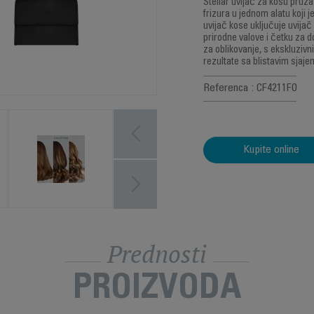
Stellar uvijač za kosu pruž
frizura u jednom alatu koji 
uvijač kose uključuje uvija
prirodne valove i četku za d
za oblikovanje, s ekskluzi
rezultate sa blistavim sjaje
Referenca : CF4211F0
Kupite online
Prednosti
PROIZVODA