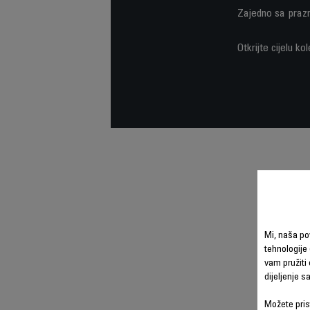
Zajedno sa prazni
Otkrijte cijelu k
Mi, naša po
tehnologije 
vam pružiti 
dijeljenje 
Možete prist