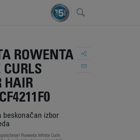
×
A ROWENTA
E CURLS
 HAIR
CF4211F0
za beskonačan izbor
eda
aspoloženje! Rowenta Infinite Curls