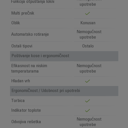
Funkcija otpuštanja lokni
upotrebe
Multi prečnik
Oblik
Konusan
Nemogućnost
Automatsko rotiranje
upotrebe
Ostali tipovi
Ostalo
Poštivanje kose i ergonomičnost
Efikasnost na niskim
Nemogućnost
temperaturama
upotrebe
Hladan vrh
Ergonomičnost / Udobnost pri upotrebi
Torbica
Indikator toplote
Nemogućnost
Odvojiva rešetka
upotrebe