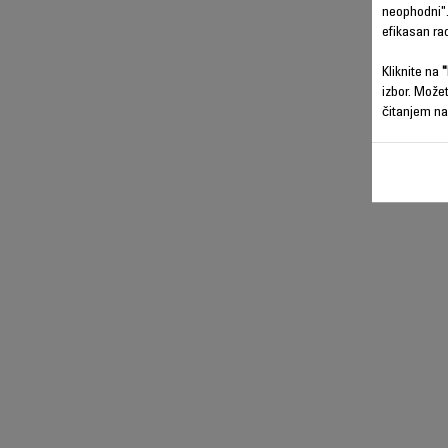
neophodni".
efikasan ra
Kliknite na
"
izbor. Može
čitanjem na