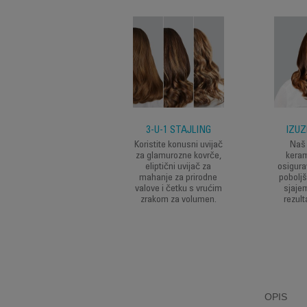
RAKTIČNA DODATNA
3-U-1 STAJLING
IZUZ
OPREMA
Koristite konusni uvijač
Naš 
za glamurozne kovrče,
keram
Kompletan set za
eliptični uvijač za
osigura
tilizovanje uključujući
mahanje za prirodne
pobolj
torbicu za
valove i četku s vrućim
sjajem
utovanje/skladištenje,
zrakom za volumen.
rezult
zaštitnu rukavicu, 2
kopče za kosu i 10
Pročitajte više
ukrasnih naljepnica.
OPIS