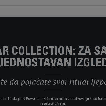
AR COLLECTION: ZA S
JEDNOSTAVAN IZGLE
ite da pojačate svoj ritual ljep
ellar kolekciju od Rowenta—vašu novu rutinu za oblikovanje kose bez 
rezultate u trenu.