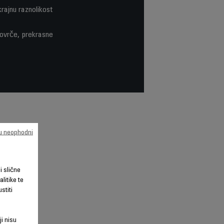
krajnu raznolikost
 kovrče, prekrasne
su neophodni
li slične
litike te
stiti
ji nisu