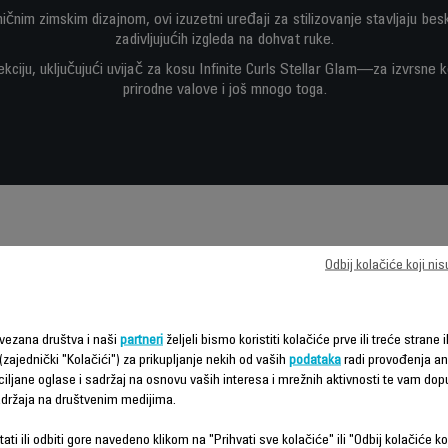
čnim zimskim dizajnom, ovi izuzetni uređaji za stilizovanje stavljaju bes
zadivljujućih izgleda na dohvat ruke.
olekciju, uključujući uvijač za kosu Infinite Curls Stellar Glam—za izvrsne
prirodne valove i još mnogo toga.
Odbij kolačiće koji ni
Karakteristike - Poređenje
vezana društva i naši
partneri
željeli bismo koristiti kolačiće prve ili treće strane i
(zajednički "Kolačići") za prikupljanje nekih od vaših
podataka
radi provođenja ana
ciljane oglase i sadržaj na osnovu vaših interesa i mrežnih aktivnosti te vam dopu
sadržaja na društvenim medijima.
ati ili odbiti gore navedeno klikom na "Prihvati sve kolačiće" ili "Odbij kolačiće ko