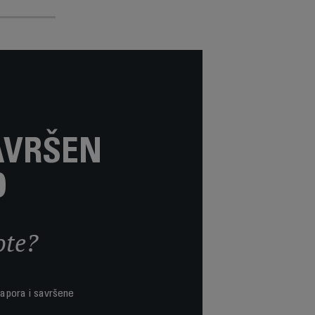
AVRŠEN
D
ote?
napora i savršene