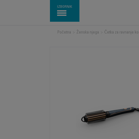
IZBORNIK
Početna
>
Ženska njega
>
Četka za ravnanje k