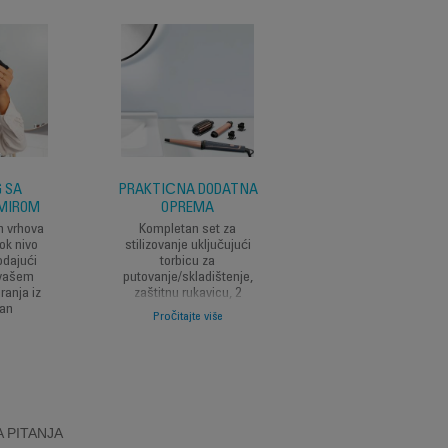
 SA
PRAKTIČNA DODATNA
3-U-1 STAJLING
MIROM
OPREMA
Koristite konusni uvij
za glamurozne kovrč
h vrhova
Kompletan set za
eliptični uvijač za
ok nivo
stilizovanje uključujući
mahanje za prirodn
odajući
torbicu za
valove i četku s vruć
 vašem
putovanje/skladištenje,
zrakom za volumen
iranja iz
zaštitnu rukavicu, 2
dan
kopče za kosu i 10
Pročitajte više
ukrasnih naljepnica.
 PITANJA