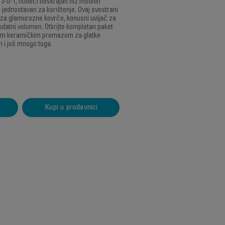
a 3-u-1, nudeći beskrajan niz modnih
je jednostavan za korištenje. Ovaj svestrani
č za glamurozne kovrče, konusni uvijač za
odatni volumen. Otkrijte kompletan paket
vnim keramičkim premazom za glatke
m i još mnogo toga.
Kupi u prodavnici