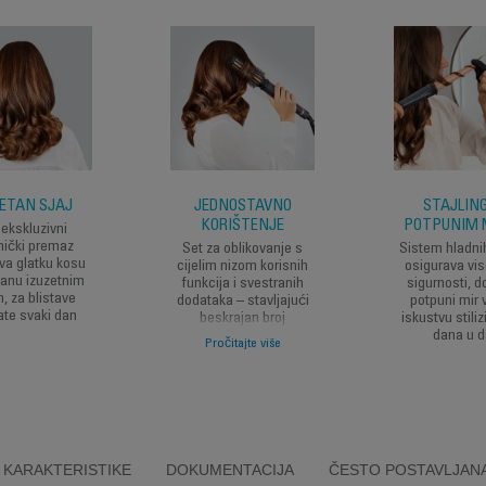
ETAN SJAJ
JEDNOSTAVNO
STAJLING
KORIŠTENJE
POTPUNIM 
ekskluzivni
ički premaz
Set za oblikovanje s
Sistem hladni
va glatku kosu
cijelim nizom korisnih
osigurava vis
šanu izuzetnim
funkcija i svestranih
sigurnosti, d
, za blistave
dodataka – stavljajući
potpuni mir
ate svaki dan
beskrajan broj
iskustvu stiliz
mogućnosti stiliziranja
dana u 
Pročitajte više
na dohvat ruke
KARAKTERISTIKE
DOKUMENTACIJA
ČESTO POSTAVLJANA