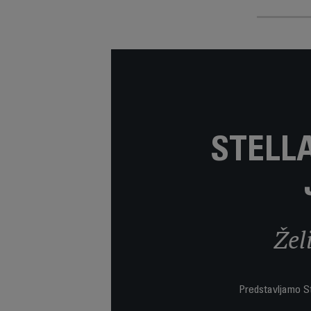
STELL
Žel
Predstavljamo St