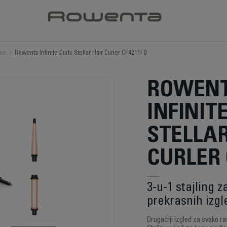
ose
>
Rowenta Infinite Curls Stellar Hair Curler CF4211F0
ROWENT
INFINIT
STELLAR
CURLER 
3-u-1 stajling 
prekrasnih izgl
Drugačiji izgled za svako r