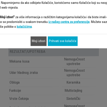
 Napominjemo da ako odbijete Kolačiće, koristićemo samo Kolačiće koji su neo
d web-mjesta.
ROWENTA
Moji izbori"
za više informacija o različitim kategorijama kolačića i da biste imali d
INFINITE
te se predomisliti u svakom trenutku
iz našeg centra za preferencije
. Možete saz
CURLS
še politike o
kolačićima
.
STELLAR
HAIR
CURLER
Moji izbori
Prihvati sve kolačiće
CF4211F0
REZULTAT/UPOTREBA
Nemogućnost
Mekana kosa
upotrebe
Nemogućnost
Udar hladnog zraka
upotrebe
Obloga
Keramika
Funkcije
Multistajling
Vrste čekinja
Sintetički
Nemogućnost