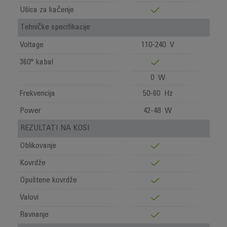
Ušica za kačenje
Tehničke specifikacije
Voltage
110-240 V
360° kabal
0 W
Frekvencija
50-60 Hz
Power
42-48 W
REZULTATI NA KOSI
Oblikovanje
Kovrdže
Opuštene kovrdže
Valovi
Ravnanje