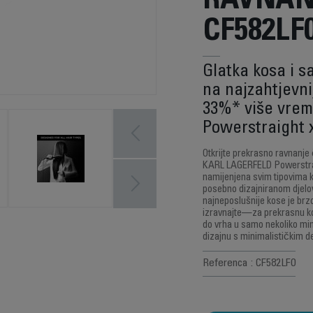
RAVNAN
CF582LF
Glatka kosa i s
na najzahtjevnij
33%* više vre
Powerstraight
Otkrijte prekrasno ravnanje
KARL LAGERFELD Powerstrai
namijenjena svim tipovima k
posebno dizajniranom djelova
najneposlušnije kose je brzo
izravnajte—za prekrasnu ko
do vrha u samo nekoliko m
dizajnu s minimalističkim de
Referenca : CF582LF0