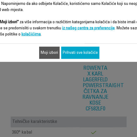
Karakteristike - Poređenje
 Napominjemo da ako odbijete Kolačiće, koristićemo samo Kolačiće koji su neo
d web-mjesta.
Moji izbori"
za više informacija o različitim kategorijama kolačića i da biste imali d
te se predomisliti u svakom trenutku
iz našeg centra za preferencije
. Možete saz
še politike o
kolačićima
.
Moji izbori
Prihvati sve kolačiće
ROWENTA
X KARL
LAGERFELD
POWERSTRAIGHT
ČETKA ZA
RAVNANJE
KOSE
CF582LF0
Tehničke karakteristike
360° kabal