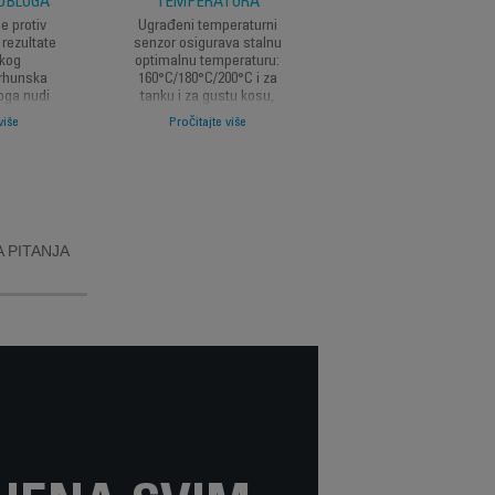
OBLOGA
TEMPERATURA
ČEKINJE
e protiv
Ugrađeni temperaturni
Mrežica od 2 vrste
 rezultate
senzor osigurava stalnu
čekinja zateže kosu 
čkog
optimalnu temperaturu:
učinkovitije rezultate
 vrhunska
160°C/180°C/200°C i za
oga nudi
tanku i za gustu kosu,
napora—s
kako bi se zadovoljile
više
Pročitajte više
ratorom
sve potrebe kose.
 glatkom,
bogaćenu
jajem
 PITANJA