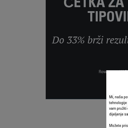
ČETKA ZA
TIPOV
Do 33% brži rezul
Rowenta x KARL 
Mi, naša po
tehnologije 
vam pružiti 
dijeljenje 
Možete prist