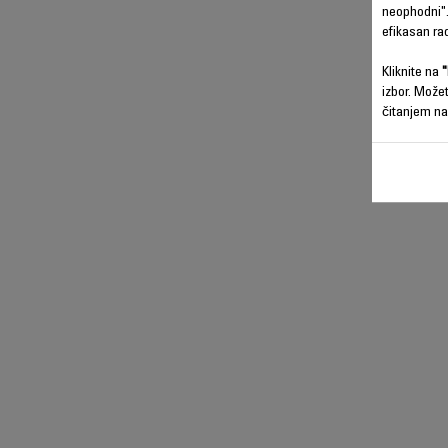
neophodni".
efikasan ra
Kliknite na
"
izbor. Može
čitanjem na