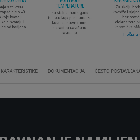
JE KORIJENA
KONTROLE
KERAMIČKA 
TEMPERATURE
nje s tri vrste
Za akciju borb
 započinje s 40
kovrdža i sjajne
Za stalnu, homogenu
a koje hvataju
bez stati
toplotu koja je sigurna za
i koje hvataju i
elektriciteta,
kosu, a istovremeno
ice od korijena.
keramička obl
garantira savršeno
kliženje bez 
ravnanje.
Pročitajte 
ionskim gene
koji kosu čini
poslušnom, o
dodatnim s
KARAKTERISTIKE
DOKUMENTACIJA
ČESTO POSTAVLJANA