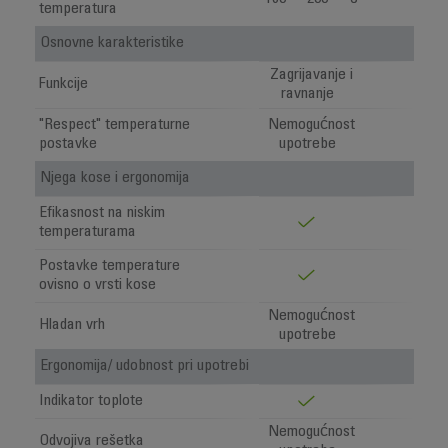
temperatura
Osnovne karakteristike
Zagrijavanje i
Funkcije
ravnanje
"Respect" temperaturne
Nemogućnost
postavke
upotrebe
Njega kose i ergonomija
Efikasnost na niskim
temperaturama
Postavke temperature
ovisno o vrsti kose
Nemogućnost
Hladan vrh
upotrebe
Ergonomija/ udobnost pri upotrebi
Indikator toplote
Nemogućnost
Odvojiva rešetka