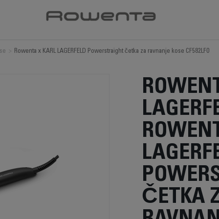
ose
>
Rowenta x KARL LAGERFELD Powerstraight četka za ravnanje kose CF582LF0
ROWENT
LAGERF
ROWENT
LAGERF
POWERS
ČETKA 