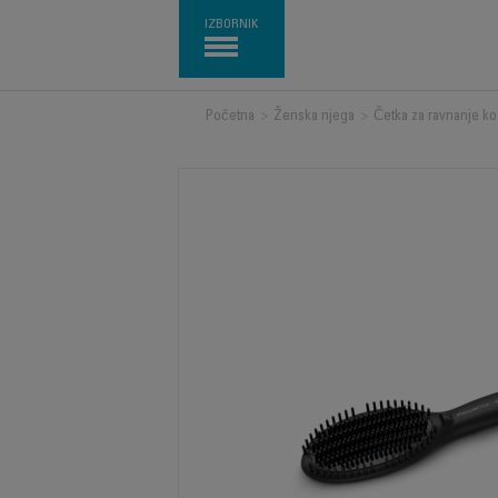
IZBORNIK
Početna
>
Ženska njega
>
Četka za ravnanje k