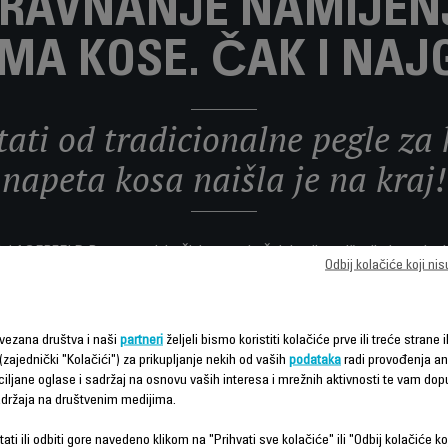
 RAVNANJE NAMIJEN
IMA KOSE. ČAK I NAJ
tati od tradicionalne pegle za 
napeta kosa naišla je na kraj!
LAGERFELD Powerstraight čini ravnanje čak i najkovrdžavije kose brzim
Odbij kolačiće koji ni
vezana društva i naši
partneri
željeli bismo koristiti kolačiće prve ili treće strane i
(zajednički "Kolačići") za prikupljanje nekih od vaših
podataka
radi provođenja ana
ciljane oglase i sadržaj na osnovu vaših interesa i mrežnih aktivnosti te vam dopu
sadržaja na društvenim medijima.
ati ili odbiti gore navedeno klikom na "Prihvati sve kolačiće" ili "Odbij kolačiće ko