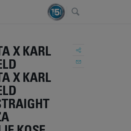
×
A X KARL
ELD
A X KARL
ELD
TRAIGHT
ZA