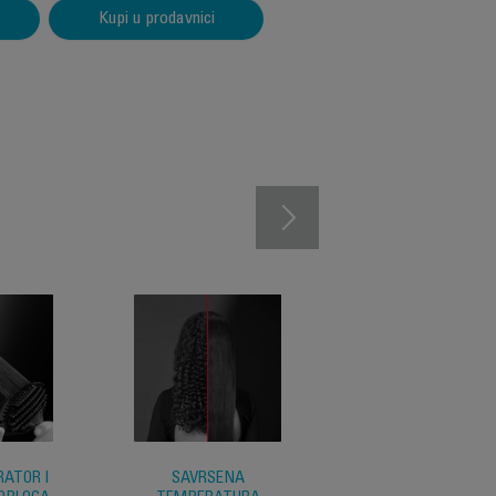
Kupi u prodavnici
RATOR I
SAVRŠENA
MREŽA S DVIJE