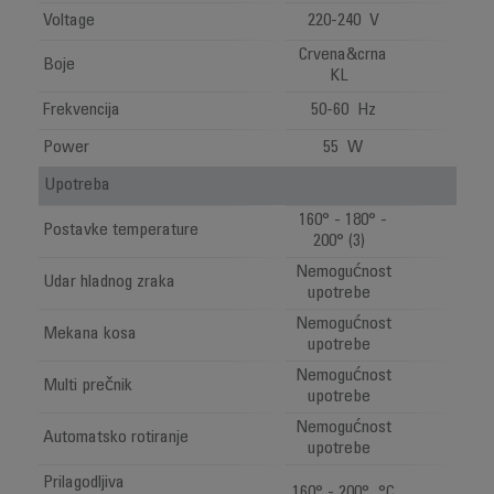
Voltage
220-240 V
Crvena&crna
Boje
KL
Frekvencija
50-60 Hz
Power
55 W
Upotreba
160° - 180° -
Postavke temperature
200° (3)
Nemogućnost
Udar hladnog zraka
upotrebe
Nemogućnost
Mekana kosa
upotrebe
Nemogućnost
Multi prečnik
upotrebe
Nemogućnost
Automatsko rotiranje
upotrebe
Prilagodljiva
160° - 200° °C