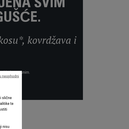
JENA SVIM
GUŠĆE.
kosu*, kovrdžava i
 i jednostavnim.
su neophodni
li slične
litike te
stiti
ji nisu