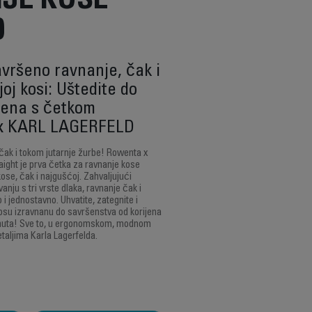
JE KOSE
0
avršeno ravnanje, čak i
oj kosi: Uštedite do
mena s četkom
 x KARL LAGERFELD
 čak i tokom jutarnje žurbe! Rowenta x
ght je prva četka za ravnanje kose
ose, čak i najgušćoj. Zahvaljujući
nju s tri vrste dlaka, ravnanje čak i
 i jednostavno. Uhvatite, zategnite i
su izravnanu do savršenstva od korijena
inuta! Sve to, u ergonomskom, modnom
taljima Karla Lagerfelda.