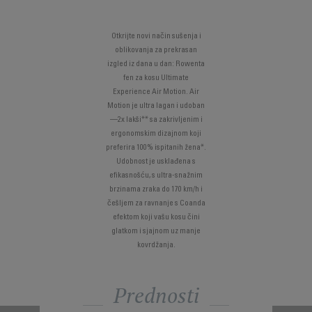
Otkrijte novi način sušenja i
oblikovanja za prekrasan
izgled iz dana u dan: Rowenta
fen za kosu Ultimate
Experience Air Motion. Air
Motion je ultra lagan i udoban
—2x lakši** sa zakrivljenim i
ergonomskim dizajnom koji
preferira 100% ispitanih žena*.
Udobnost je usklađena s
efikasnošću, s ultra-snažnim
brzinama zraka do 170 km/h i
češljem za ravnanje s Coanda
efektom koji vašu kosu čini
glatkom i sjajnom uz manje
kovrdžanja.
Prednosti