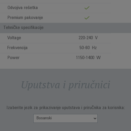
Odvojiva rešetka
Premium pakovanje
Tehničke specifikacije
Voltage
220-240 V
Frekvencija
50-60 Hz
Power
1150-1400 W
Uputstva i priručnici
Izaberite jezik za prikazivanje uputstava i priručnika za korisnika: