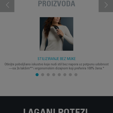
PROIZVODA
STILIZIRANJE BEZ MUKE
Otkrijte poboljšano iskustvo koje nudi stil bez napora uz potpunu udobnost
—sa 2x lakšim** i ergonomskim dizajnom koji preferira 100% žena.*