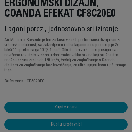
ERGONOMSKI DIZAJN,
COANDA EFEKAT CF8C20E0
Lagani potezi, jednostavno stiliziranje
Air Motion iz Rowente je fen za kosu visokih performansi dizajniran za
vrhunsku udobnost, sa zakrivljenim i ultra laganim dizajnom koji je 2x
lakši** i preferira ga 100% žena*. Otkrijte fen za kosu koji osigurava
savršene rezultate iz dana u dan: motor velike brzine koji pruža ultra-
snažnu brzinu zraka do 170 km/h, češalj za zaglađivanje s Coanda
efektom za zaglađivanje bez kovrdžanja, za ultra-sjajnu kosu i još mnogo
toga.
Referenca : CF8C20E0
Kupite online
Kupi u prodavnici