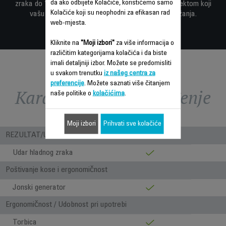
da ako odbijete Kolačiće, koristićemo samo
zraka do 170 km/h i češljem za ravnanje s Coanda efektom koji
Kolačiće koji su neophodni za efikasan rad
vašu kosu čini glatkom i sjajnom uz manje kovrdžanja.
web-mjesta.
Kliknite na
"Moji izbori"
za više informacija o
različitim kategorijama kolačića i da biste
imali detaljniji izbor. Možete se predomisliti
u svakom trenutku
iz našeg centra za
preferencije
. Možete saznati više čitanjem
Karakteristike - Poređenje
naše politike o
kolačićima
.
Moji izbori
Prihvati sve kolačiće
REZULTAT/UPOTREBA
Udar hladnog zraka
Poštivanje kose i ergonomičnost
Jonski generator
Ergonomičnost / Udobnost pri upotrebi
Torbica