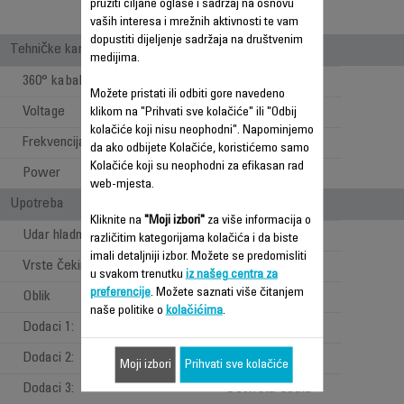
pružiti ciljane oglase i sadržaj na osnovu
vaših interesa i mrežnih aktivnosti te vam
dopustiti dijeljenje sadržaja na društvenim
Tehničke karakteristike
medijima.
360° kabal
Možete pristati ili odbiti gore navedeno
Voltage
230 V
klikom na "Prihvati sve kolačiće" ili "Odbij
kolačiće koji nisu neophodni". Napominjemo
Frekvencija
50-60 Hz
da ako odbijete Kolačiće, koristićemo samo
Kolačiće koji su neophodni za efikasan rad
Power
950 W
web-mjesta.
Upotreba
Kliknite na
"Moji izbori"
za više informacija o
Udar hladnog zraka
različitim kategorijama kolačića i da biste
imali detaljniji izbor. Možete se predomisliti
Vrste čekinja
Prirodan
u svakom trenutku
iz našeg centra za
preferencije
. Možete saznati više čitanjem
Oblik
Okrugao
naše politike o
kolačićima
.
Dodaci 1:
Koncentrator
Dodaci 2:
Četka 30mm
Moji izbori
Prihvati sve kolačiće
Dodaci 3:
Četvrsta četka