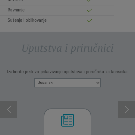
Kovrdže
Ravnanje
Sušenje i oblikovanje
Uputstva i priručnici
Izaberite jezik za prikazivanje uputstava i priručnika za korisnika: