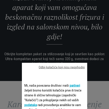
aparat koji vam omogućava
beskonačnu raznolikost frizura i
izgled na salonskom nivou, bilo
gdje!
Otkrijte kompletan paket za stilizovanje koji je savršen kao poklon:
Ultra-kompaktan aparat koji teži samo 320 g, svestrani dodaci za
svaki stil i tip kose, i još mnogo toga.
Odbij kolačiće koji nisu neophodni
Mi, naša povezana društva i naši
partneri
željeli bismo koristiti kolačiće prve ili treće
strane ili slične tehnologije (zajednički
Karakteristike - Poređenje
"Kolačići") za prikupljanje nekih od vaših
podataka
radi provođenja analitike te vam