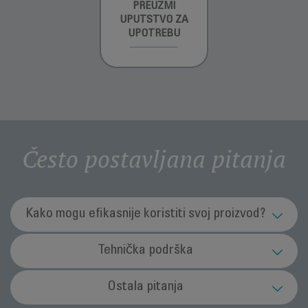
INFORMACIJE O
PREUZMI
INFORMACIJE O
GARANCIJI
UPUTSTVO ZA
GARANCIJI
UPOTREBU
Često postavljana pitanja
Kako mogu efikasnije koristiti svoj proizvod?
Koja je svrha funkcije Ionic (jonsko) (zavisno
Tehnička podrška
od modela)?
Šta da radim u slučaju kvara aparata?
Ostala pitanja
Ta funkcija neutralizuje statički elektricitet te bi vašu kosu
trebala činiti elastičnijom i jednostavnijom za kovrdžanje. Osim