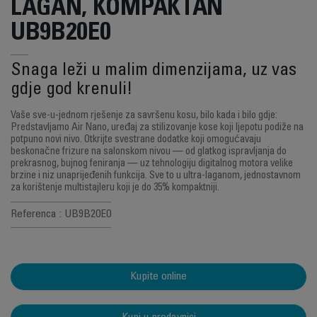
LAGAN, KOMPAKTAN
UB9B20E0
Snaga leži u malim dimenzijama, uz vas
gdje god krenuli!
Vaše sve-u-jednom rješenje za savršenu kosu, bilo kada i bilo gdje:
Predstavljamo Air Nano, uređaj za stilizovanje kose koji ljepotu podiže na
potpuno novi nivo. Otkrijte svestrane dodatke koji omogućavaju
beskonačne frizure na salonskom nivou — od glatkog ispravljanja do
prekrasnog, bujnog feniranja — uz tehnologiju digitalnog motora velike
brzine i niz unaprijeđenih funkcija. Sve to u ultra-laganom, jednostavnom
za korištenje multistajleru koji je do 35% kompaktniji.
Referenca : UB9B20E0
Kupite online