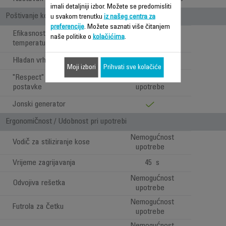
imali detaljniji izbor. Možete se predomisliti
Poštivanje kose i ergonomičnost
u svakom trenutku
iz našeg centra za
preferencije
. Možete saznati više čitanjem
Efikasnost na niskim
Nemogućnost
naše politike o
kolačićima
.
temperaturama
upotrebe
Hladan vrh
Moji izbori
Prihvati sve kolačiće
"Respect" temperaturne
Nemogućnost
postavke
upotrebe
Jonski generator
Ergonomičnost / Udobnost pri upotrebi
Nemogućnost
Vodič za stiliziranje kose
upotrebe
Vrijeme zagrijavanja
45 s
Nemogućnost
Odvojiva rešetka
upotrebe
Nemogućnost
Futrola za četku
upotrebe