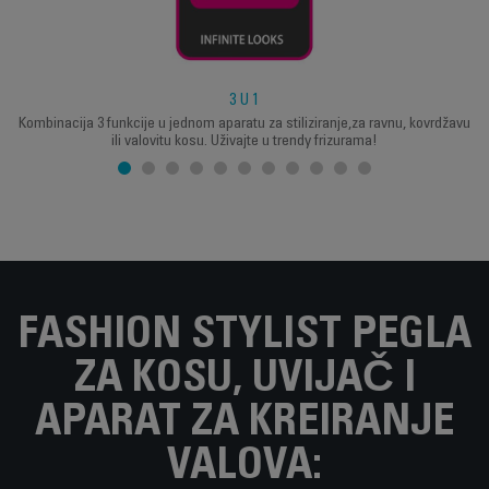
3 U 1
Kombinacija 3 funkcije u jednom aparatu za stiliziranje,za ravnu, kovrdžavu
ili valovitu kosu. Uživajte u trendy frizurama!
FASHION STYLIST PEGLA
ZA KOSU, UVIJAČ I
APARAT ZA KREIRANJE
VALOVA: