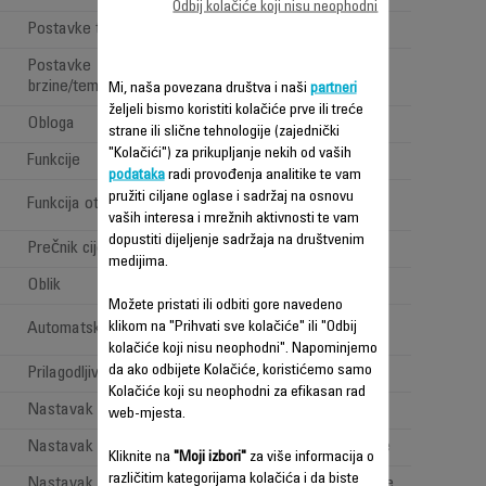
Odbij kolačiće koji nisu neophodni
Postavke temperature
2
Postavke
2
brzine/temperature
Mi, naša povezana društva i naši
partneri
željeli bismo koristiti kolačiće prve ili treće
Obloga
Keramika
strane ili slične tehnologije (zajednički
"Kolačići") za prikupljanje nekih od vaših
Funkcije
Multistajling
podataka
radi provođenja analitike te vam
Nemogućnost
pružiti ciljane oglase i sadržaj na osnovu
Funkcija otpuštanja lokni
upotrebe
vaših interesa i mrežnih aktivnosti te vam
dopustiti dijeljenje sadržaja na društvenim
Prečnik cijevi
35 mm
medijima.
Oblik
Okrugao
Možete pristati ili odbiti gore navedeno
Nemogućnost
klikom na "Prihvati sve kolačiće" ili "Odbij
Automatsko rotiranje
upotrebe
kolačiće koji nisu neophodni". Napominjemo
da ako odbijete Kolačiće, koristićemo samo
Prilagodljiva temperatura
170/200 °C
Kolačiće koji su neophodni za efikasan rad
Nastavak 1:
3D ploče za valove
web-mjesta.
Nastavak 2:
2 češlja za ravnanje
Kliknite na
"Moji izbori"
za više informacija o
različitim kategorijama kolačića i da biste
Nastavak 3:
Nastavak za uvijanje