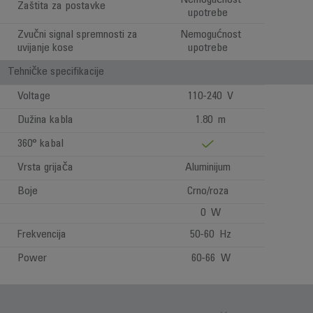
Nemogućnost
Zaštita za postavke
upotrebe
Zvučni signal spremnosti za
Nemogućnost
uvijanje kose
upotrebe
Tehničke specifikacije
Voltage
110-240 V
Dužina kabla
1.80 m
360° kabal
Vrsta grijača
Aluminijum
Boje
Crno/roza
0 W
Frekvencija
50-60 Hz
Power
60-66 W