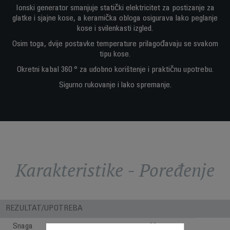
Ionski generator smanjuje statički elektricitet za postizanje za
glatke i sjajne kose, a keramička obloga osigurava lako peglanje
kose i svilenkasti izgled.
Osim toga, dvije postavke temperature prilagođavaju se svakom
tipu kose.
Okretni kabal 360 ° za udobno korištenje i praktičnu upotrebu.
Sigurno rukovanje i lako spremanje.
Karakteristike - Poređenje
REZULTAT/UPOTREBA
Snaga
66