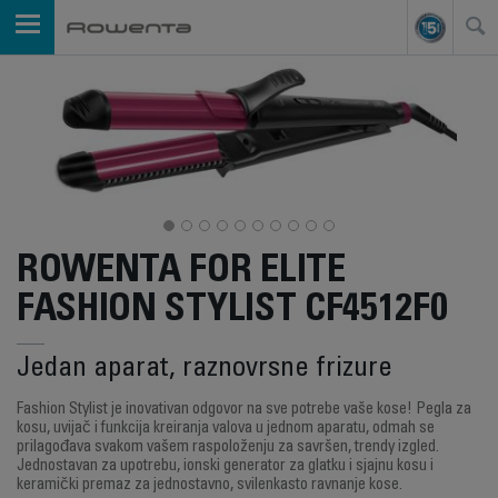
ROWENTA FOR ELITE
FASHION STYLIST CF4512F0
Jedan aparat, raznovrsne frizure
Fashion Stylist je inovativan odgovor na sve potrebe vaše kose! Pegla za
kosu, uvijač i funkcija kreiranja valova u jednom aparatu, odmah se
prilagođava svakom vašem raspoloženju za savršen, trendy izgled.
Jednostavan za upotrebu, ionski generator za glatku i sjajnu kosu i
keramički premaz za jednostavno, svilenkasto ravnanje kose.