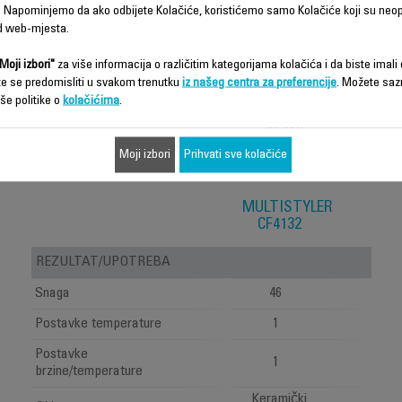
Karakteristike - Poređenje
 Napominjemo da ako odbijete Kolačiće, koristićemo samo Kolačiće koji su neo
d web-mjesta.
Moji izbori"
za više informacija o različitim kategorijama kolačića i da biste imali d
te se predomisliti u svakom trenutku
iz našeg centra za preferencije
. Možete saz
še politike o
kolačićima
.
Moji izbori
Prihvati sve kolačiće
MULTISTYLER
CF4132
REZULTAT/UPOTREBA
Snaga
46
Postavke temperature
1
Postavke
1
brzine/temperature
Keramički