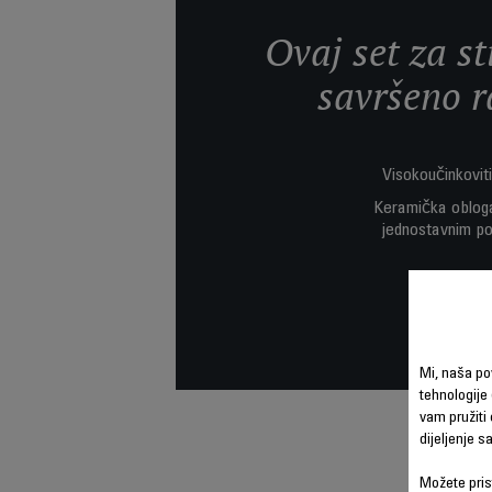
Ovaj set za st
savršeno ra
Visokoučinkoviti
Keramička obloga 
jednostavnim po
Mi, naša po
tehnologije 
vam pružiti 
dijeljenje 
Možete prist