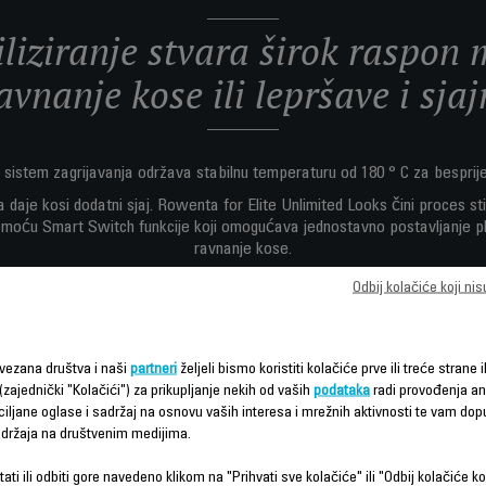
iliziranje stvara širok raspon
vnanje kose ili lepršave i sja
 sistem zagrijavanja održava stabilnu temperaturu od 180 ° C za besprij
daje kosi dodatni sjaj. Rowenta for Elite Unlimited Looks čini proces stili
moću Smart Switch funkcije koji omogućava jednostavno postavljanje plo
ravnanje kose.
Neograničen izgled 14-u-1: savršeni izgled, svaki dan u sedmici.
Odbij kolačiće koji ni
vezana društva i naši
partneri
željeli bismo koristiti kolačiće prve ili treće strane i
(zajednički "Kolačići") za prikupljanje nekih od vaših
podataka
radi provođenja ana
ciljane oglase i sadržaj na osnovu vaših interesa i mrežnih aktivnosti te vam dopu
sadržaja na društvenim medijima.
ati ili odbiti gore navedeno klikom na "Prihvati sve kolačiće" ili "Odbij kolačiće ko