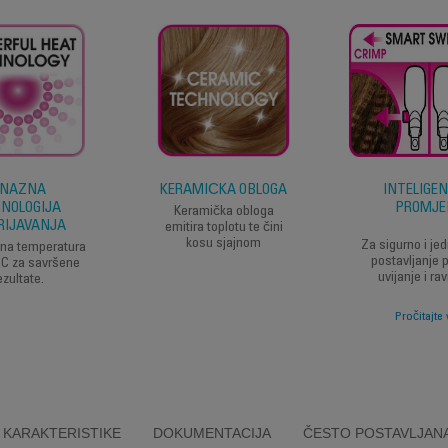
NAŽNA
KERAMIČKA OBLOGA
INTELIGE
NOLOGIJA
PROMJE
Keramička obloga
RIJAVANJA
emitira toplotu te čini
kosu sjajnom
Za sigurno i je
na temperatura
postavljanje 
°C za savršene
uvijanje i ra
ezultate.
Pročitajte 
KARAKTERISTIKE
DOKUMENTACIJA
ČESTO POSTAVLJANA