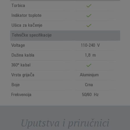
Torbica
Indikator toplote
Ušica za kačenje
Tehničke specifikacije
Voltage
110-240 V
Dužina kabla
1,8 m
360° kabal
Vrsta grijača
Aluminijum
Boje
Crna
Frekvencija
50/60 Hz
Uputstva i priručnici