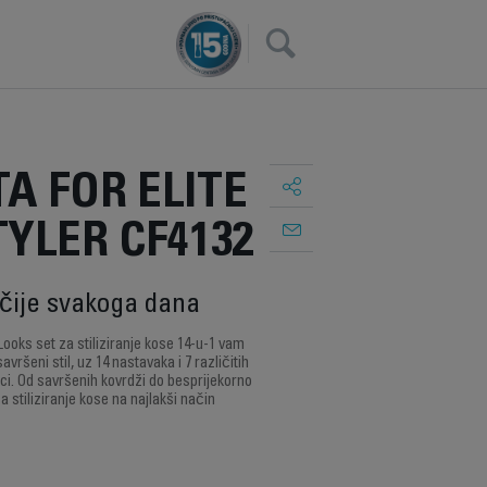
×
A FOR ELITE
YLER CF4132
ačije svakoga dana
Looks set za stiliziranje kose 14-u-1 vam
ršeni stil, uz 14 nastavaka i 7 različitih
ici. Od savršenih kovrdži do besprijekorno
a stiliziranje kose na najlakši način