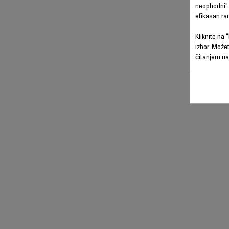
neophodni".
efikasan ra
Kliknite na
"
izbor. Može
čitanjem na