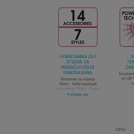
14 NASTAVAKA ZA 7
S
STILOVA: ZA
TEH
DRUGAČIJI IZGLED
ZAG
SVAKOGA DANA.
Konstant
od 180 
Nastavak za uvijanje
r
16mm - Veliki nastavak
za uvijanje 32mm - Pegla
za kosu - Spirala -
Pročitajte više
Odvojiva četka -
Nastavak za talas - 4
šnale - 2 Elite Bobby
klipse - Torbica
OPIS