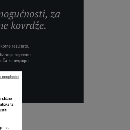
 mogućnosti, za
jne kovrdže.
ekorne rezultate.
ziranja sigurnim i
ča za uvijanje i
su neophodni
li slične
litike te
stiti
ji nisu