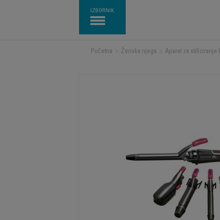
IZBORNIK
Početna
>
Ženska njega
>
Aparat za stiliziranje