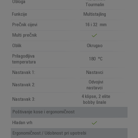
Obloga
Tourmalin
Funkcije
Multistajling
Prečnik cijevi
16 i 32 mm
Multi prečnik
Oblik
Okrugao
Prilagodljiva
180 °C
temperatura
Nastavak 1:
Nastavci
Odvojivi
Nastavak 2:
nastavci
4 klipse, 2 elite
Nastavak 3:
bobby šnale
Poštivanje kose i ergonomičnost
Hladan vrh
Ergonomičnost / Udobnost pri upotrebi