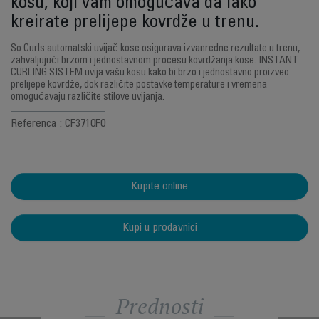
kosu, koji vam omogućava da lako
kreirate prelijepe kovrdže u trenu.
So Curls automatski uvijač kose osigurava izvanredne rezultate u trenu,
zahvaljujući brzom i jednostavnom procesu kovrdžanja kose. INSTANT
CURLING SISTEM uvija vašu kosu kako bi brzo i jednostavno proizveo
prelijepe kovrdže, dok različite postavke temperature i vremena
omogućavaju različite stilove uvijanja.
Referenca : CF3710F0
Kupite online
Kupi u prodavnici
Prednosti