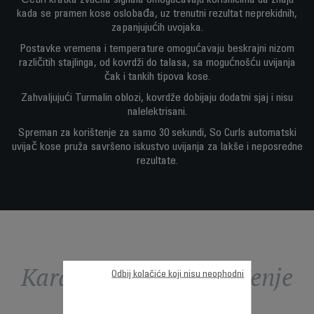
Četiri kratka zvučna signala omogućavaju korisnicima da znaju
kada se pramen kose oslobađa, uz trenutni rezultat neprekidnih,
zapanjujućih uvojaka.
Postavke vremena i temperature omogućavaju beskrajni nizom
različitih stajlinga, od kovrdži do talasa, sa mogućnošću uvijanja
čak i tankih tipova kose.
Zahvaljujući Turmalin oblozi, kovrdže dobijaju dodatni sjaj i nisu
nalelektrisani.
Spreman za korištenje za samo 30 sekundi, So Curls automatski
uvijač kose pruža savršeno iskustvo uvijanja za lakše i neposredne
rezultate.
Karakteristike - Poređenje
Odbij kolačiće koji nisu neophodni