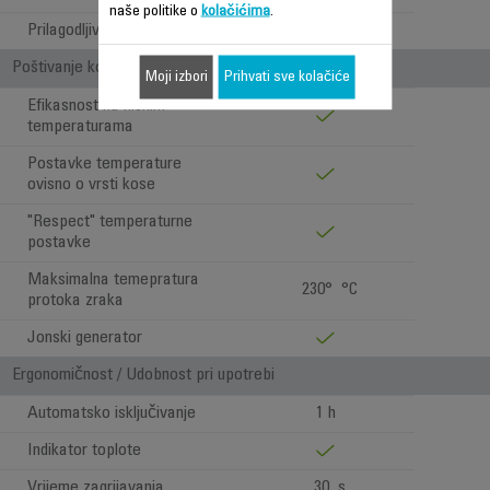
naše politike o
kolačićima
.
Prilagodljiva temperatura
170 / 200 / 230 °C
Poštivanje kose i ergonomičnost
Moji izbori
Prihvati sve kolačiće
Efikasnost na niskim
temperaturama
Postavke temperature
ovisno o vrsti kose
"Respect" temperaturne
postavke
Maksimalna temepratura
230° °C
protoka zraka
Jonski generator
Ergonomičnost / Udobnost pri upotrebi
Automatsko isključivanje
1 h
Indikator toplote
Vrijeme zagrijavanja
30 s