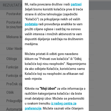
Mi, naša povezana društva i naši
partneri
REZULTAT/UPOTREBA
željeli bismo koristiti kolačiće prve ili treće
Postavke temperature
3
strane ili slične tehnologije (zajednički
"Kolačići") za prikupljanje nekih od vaših
Postavke
podataka
radi provođenja analitike te vam
170° - 200° - 230°
brzine/temperature
pružiti ciljane oglase i sadržaj na osnovu
vaših interesa i mrežnih aktivnosti te vam
Nemogućnost
Mekana kosa
dopustiti dijeljenje sadržaja na društvenim
upotrebe
medijima.
Nemogućnost
Udar hladnog zraka
upotrebe
Možete pristati ili odbiti gore navedeno
Obloga
Keramički Tourmalin
klikom na "Prihvati sve kolačiće" ili "Odbij
kolačiće koji nisu neophodni". Napominjemo
Funkcije
Lokne
da ako odbijete Kolačiće, koristićemo samo
Kolačiće koji su neophodni za efikasan rad
Funkcija otpuštanja lokni
web-mjesta.
Prečnik cijevi
23 mm
Kliknite na
"Moji izbori"
za više informacija o
Oblik
Okrugao
različitim kategorijama kolačića i da biste
imali detaljniji izbor. Možete se predomisliti
Prilagodljivo vrijeme uvijanja
6s /8s /10s /12 s
u svakom trenutku
iz našeg centra za
preferencije
. Možete saznati više čitanjem
Automatsko rotiranje