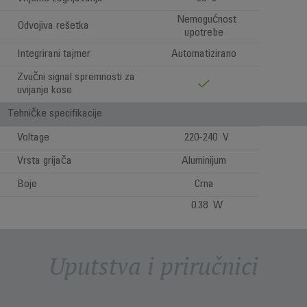
Nemogućnost
Odvojiva rešetka
upotrebe
Integrirani tajmer
Automatizirano
Zvučni signal spremnosti za
uvijanje kose
Tehničke specifikacije
Voltage
220-240 V
Vrsta grijača
Aluminijum
Boje
Crna
0.38 W
Uputstva i priručnici