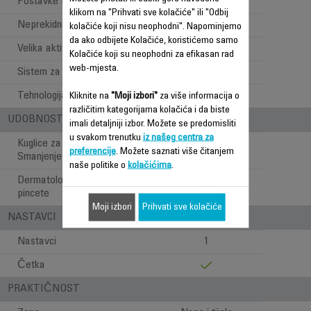
Postavke brzine
2
klikom na "Prihvati sve kolačiće" ili "Odbij
Neprekidno napajanje
kolačiće koji nisu neophodni". Napominjemo
da ako odbijete Kolačiće, koristićemo samo
Velika aktivna površina glave
Kolačiće koji su neophodni za efikasan rad
web-mjesta.
Sistem za navođenje
Tehnologija glave depilatora
Klasična
Kliknite na
"Moji izbori"
za više informacija o
različitim kategorijama kolačića i da biste
UDOBNOST PRI UPOTREBI
imali detaljniji izbor. Možete se predomisliti
u svakom trenutku
iz našeg centra za
Kuglice za masažu /
preferencije
. Možete saznati više čitanjem
Smanjenje osjetljivosti kože
naše politike o
kolačićima
.
Dermatološki testirane
pincete
Moji izbori
Prihvati sve kolačiće
NASTAVCI
Nastavci
1
Četka
PRAKTIČNOST