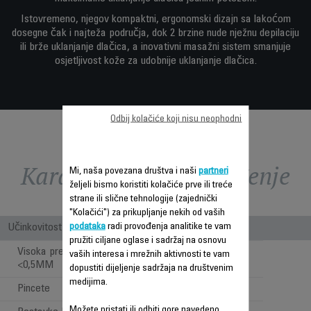
Istovremeno, njegov kompaktni, ergonomski dizajn sa lakoćom
dosegne čak i najteža područja, dok 2 brzine nude nježnu depilaciju
ili brže uklanjanje dlačica, a inovativni masažni sistem smanjuje
osjetljivost kože za udobnije uklanjanje dlačica.
Odbij kolačiće koji nisu neophodni
Karakteristike - Poređenje
Mi, naša povezana društva i naši
partneri
željeli bismo koristiti kolačiće prve ili treće
strane ili slične tehnologije (zajednički
"Kolačići") za prikupljanje nekih od vaših
podataka
radi provođenja analitike te vam
Učinkovitost
pružiti ciljane oglase i sadržaj na osnovu
Visoka preciznost depilacije
vaših interesa i mrežnih aktivnosti te vam
<0,5MM
dopustiti dijeljenje sadržaja na društvenim
medijima.
Pincete
24
Možete pristati ili odbiti gore navedeno