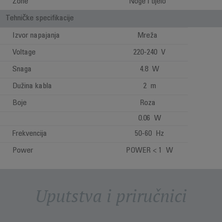
Zone
Noge i tijelo
Tehničke specifikacije
Izvor napajanja
Mreža
Voltage
220-240 V
Snaga
4.8 W
Dužina kabla
2 m
Boje
Roza
0.06 W
Frekvencija
50-60 Hz
Power
POWER < 1 W
Uputstva i priručnici