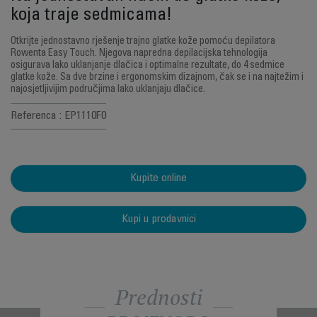
koja traje sedmicama!
Otkrijte jednostavno rješenje trajno glatke kože pomoću depilatora
Rowenta Easy Touch. Njegova napredna depilacijska tehnologija
osigurava lako uklanjanje dlačica i optimalne rezultate, do 4 sedmice
glatke kože. Sa dve brzine i ergonomskim dizajnom, čak se i na najtežim i
najosjetljivijim područjima lako uklanjaju dlačice.
Referenca : EP1110F0
Kupite online
Kupi u prodavnici
Prednosti