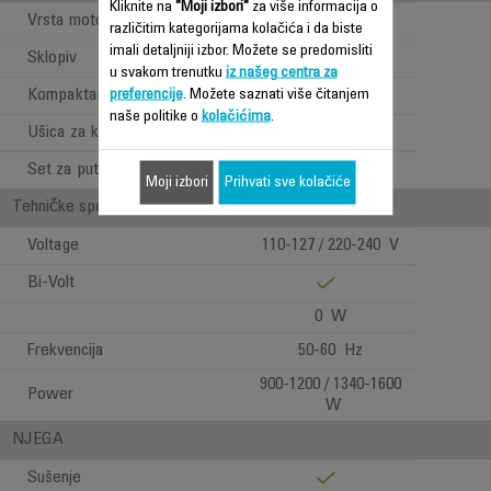
Kliknite na
"Moji izbori"
za više informacija o
Vrsta motora
DC
različitim kategorijama kolačića i da biste
imali detaljniji izbor. Možete se predomisliti
Sklopiv
u svakom trenutku
iz našeg centra za
Kompaktan
preferencije
. Možete saznati više čitanjem
naše politike o
kolačićima
.
Ušica za kačenje
Set za putovanje
Moji izbori
Prihvati sve kolačiće
Tehničke specifikacije
Voltage
110-127 / 220-240 V
Bi-Volt
0 W
Frekvencija
50-60 Hz
900-1200 / 1340-1600
Power
W
NJEGA
Sušenje