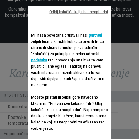
sklopiv, što ga čini idealnim saputnikom kada se radi o vašoj kosi.
Opremljen dvostrukim naponom za međunarodnu upotrebu, ovaj
Odbij kolačiće koji nisu neophodni
kompaktni aparat ne pravi kompromise kada se radi o efikasnosti,
preciznosti ili snazi.
Mi, naša povezana društva i naši
partneri
željeli bismo koristiti kolačiće prve ili treće
strane ili slične tehnologije (zajednički
"Kolačići") za prikupljanje nekih od vaših
podataka
radi provođenja analitike te vam
pružiti ciljane oglase i sadržaj na osnovu
Karakteristike - Poređenje
vaših interesa i mrežnih aktivnosti te vam
dopustiti dijeljenje sadržaja na društvenim
medijima.
REZULTAT/UPOTREBA
Možete pristati ili odbiti gore navedeno
klikom na "Prihvati sve kolačiće" ili "Odbij
Koncentrator
1
kolačiće koji nisu neophodni". Napominjemo
da ako odbijete Kolačiće, koristićemo samo
Postavke
2
Kolačiće koji su neophodni za efikasan rad
temperature/brzine
web-mjesta.
Ergonomičnost / Udobnost pri upotrebi