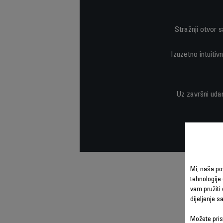
Stražnji otvor
Izuzetno intuiti
Uz završni uda
Mi, naša po
tehnologije 
vam pružiti 
dijeljenje 
Možete prist