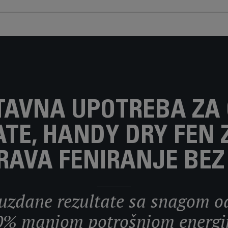
AVNA UPOTREBA ZA
ATE, HANDY DRY FEN 
RAVA FENIRANJE BEZ
uzdane rezultate sa snagom od
0% manjom potrošnjom energij