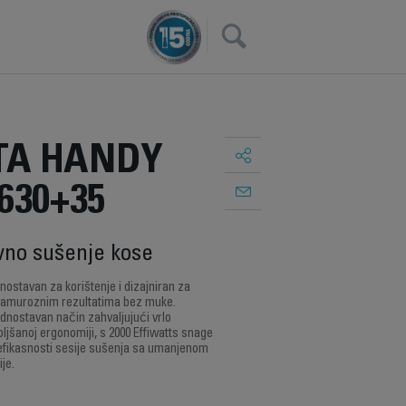
×
A HANDY
630+35
avno sušenje kose
nostavan za korištenje i dizajniran za
lamuroznim rezultatima bez muke.
ednostavan način zahvaljujući vrlo
oljšanoj ergonomiji, s 2000 Effiwatts snage
 efikasnosti sesije sušenja sa umanjenom
je.