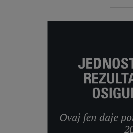
JEDNOST
REZULT
OSIGU
Ovaj fen daje po
2