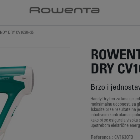
NDY DRY CV1630+35
ROWENT
DRY CV1
Brzo i jednost
Handy Dry fen za kosu je jed
maksimalnu udobnost, sa g
Iskusite brze rezultate na j
intuitivnim kontrolama i pob
kako bi se osigurala visoka
upotrebom električne energi
Referenca : CV1630F0