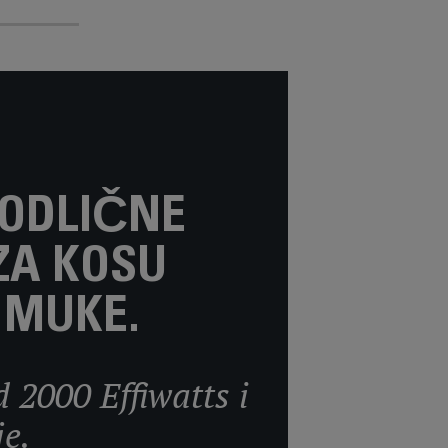
 ODLIČNE
ZA KOSU
 MUKE.
 2000 Effiwatts i
e.