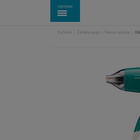
IZBORNIK
Početna
>
Ženska njega
>
Fenovi za kosu
>
HA