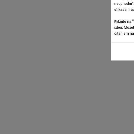
neophodni".
efikasan ra
Kliknite na
"
izbor. Može
čitanjem na