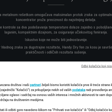
 sa metalnom rešetkom omogućava maksimalan protok zraka za optimalne
koncentrator pruža preciznost do najsitnijeg detalja.
vne kontrole sa dva podešavanja temperature dolaze zajedno s poboljša
laganim, kompaktnim dizajnom, za osiguranje učinkovitog feniranja.
Iskustvo koje ne može biti jednostavnije.
r hladnog zraka za dugotrajne rezultate, Handy Dry fen za kosu je savrš
praktičnosti i odličnih rezultata sušenja.
Odbij kolačiće koji ni
vezana društva i naši
partneri
željeli bismo koristiti kolačiće prve ili treće strane i
(zajednički "Kolačići") za prikupljanje nekih od vaših
podataka
radi provođenja ana
ciljane oglase i sadržaj na osnovu vaših interesa i mrežnih aktivnosti te vam dopu
sadržaja na društvenim medijima.
Karakteristike - Poređenje
ati ili odbiti gore navedeno klikom na "Prihvati sve kolačiće" ili "Odbij kolačiće ko