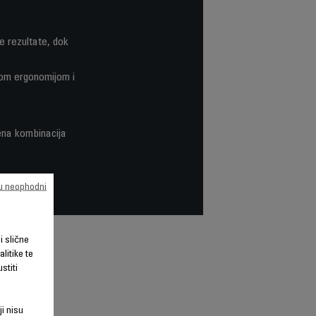
 rezultate, dok
nom ergonomijom i
ena kombinacija
su neophodni
li slične
litike te
stiti
ji nisu