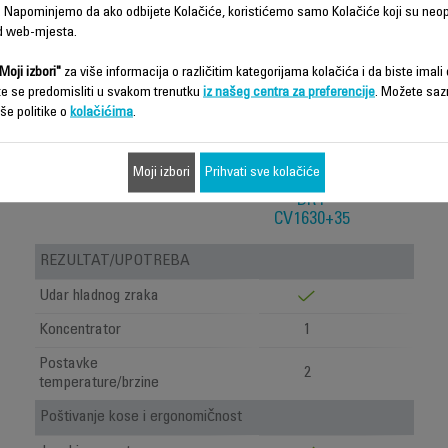
 Napominjemo da ako odbijete Kolačiće, koristićemo samo Kolačiće koji su neo
d web-mjesta.
Moji izbori"
za više informacija o različitim kategorijama kolačića i da biste imali d
te se predomisliti u svakom trenutku
iz našeg centra za preferencije
. Možete saz
še politike o
kolačićima
.
Moji izbori
Prihvati sve kolačiće
HANDY
DRY
CV1630+35
REZULTAT/UPOTREBA
Udar hladnog zraka
Koncentrator
1
Postavke
2
temperature/brzine
Poštivanje kose i ergonomičnost