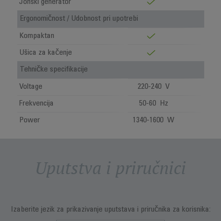
Jonski generator
Ergonomičnost / Udobnost pri upotrebi
Kompaktan
Ušica za kačenje
Tehničke specifikacije
Voltage
220-240 V
Frekvencija
50-60 Hz
Power
1340-1600 W
Uputstva i priručnici
Izaberite jezik za prikazivanje uputstava i priručnika za korisnika: