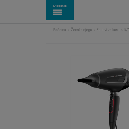
IZBORNIK
Početna
>
Ženska njega
>
Fenovi za kosu
>
K/