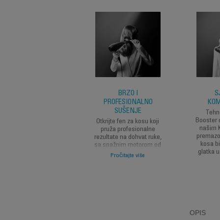
BRZO I
S
PROFESIONALNO
KO
SUŠENJE
Tehno
Booster 
Otkrijte fen za kosu koji
našim 
pruža profesionalne
premazo
rezultate na dohvat ruke,
kosa bi
sa snažnim motorom od
glatka u
2200 W Pro AC koji
Pročitajte više
isporučuje koncentrisani
protok zraka za brzo
sušenje i efikasno
oblikovanje svaki put.
OPIS