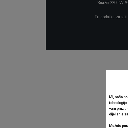
Snažni 2200 W AC 
Tri dodatka za sti
Mi, naša po
tehnologije 
vam pružiti 
dijeljenje 
Možete prist