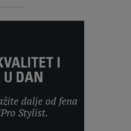
VALITET I
 U DAN
ažite dalje od fena
o Stylist.