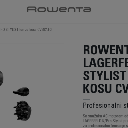
PRO STYLIST fen za kosu CV887LF0
ROWENT
LAGERFE
STYLIST
KOSU CV
Profesionalni st
Sa snažnim AC motorom od 
LAGERFELD K/Pro Stylist pru
za profesionalno feniranje 