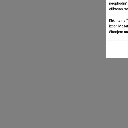
neophodni".
efikasan ra
Kliknite na
"
izbor. Može
čitanjem na