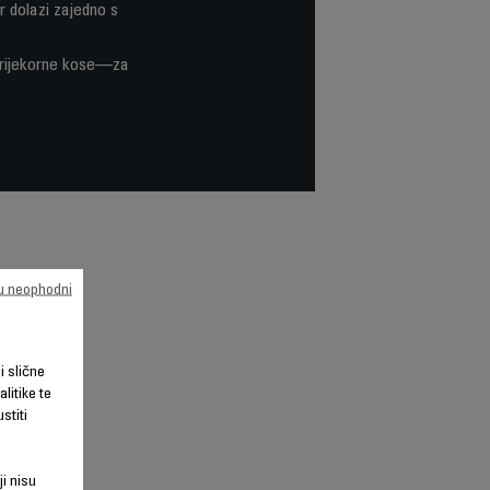
r dolazi zajedno s
sprijekorne kose—za
su neophodni
li slične
litike te
stiti
ji nisu