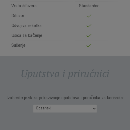
Vrsta difuzera
Standardno
Difuzer
Odvojiva rešetka
Ušica za kačenje
Sušenje
Uputstva i priručnici
Izaberite jezik za prikazivanje uputstava i priručnika za korisnika: