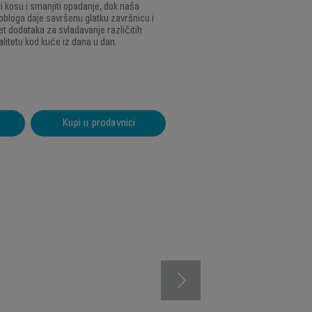
i kosu i smanjiti opadanje, dok naša
obloga daje savršenu glatku završnicu i
set dodataka za svladavanje različitih
alitetu kod kuće iz dana u dan.
Kupi u prodavnici