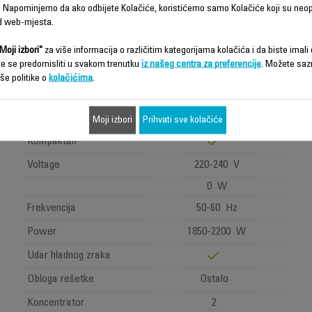
 Napominjemo da ako odbijete Kolačiće, koristićemo samo Kolačiće koji su neo
d web-mjesta.
K/PRO
STYLIST
Moji izbori"
za više informacija o različitim kategorijama kolačića i da biste imali d
FEN ZA
te se predomisliti u svakom trenutku
iz našeg centra za preferencije
. Možete saz
KOSU
še politike o
kolačićima
.
CV887LF0
Jonski generator
Moji izbori
Prihvati sve kolačiće
Kompaktan
Voltage
220-240 V
0 W
Frekvencija
50-60 Hz
Power
1850-2200 W
Udar hladnog zraka
Obloga rešetke
Ostalo
Koncentrator
2