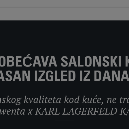
 OBEĆAVA SALONSKI K
ASAN IZGLED IZ DANA
skog kvaliteta kod kuće, ne tr
owenta x KARL LAGERFELD K/Pr