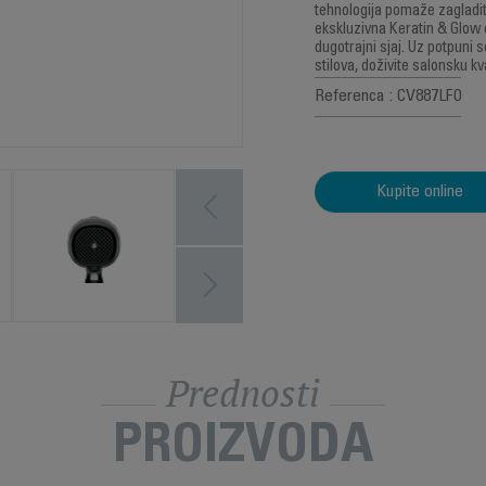
tehnologija pomaže zagladit
ekskluzivna Keratin & Glow 
dugotrajni sjaj. Uz potpuni 
stilova, doživite salonsku kv
Referenca : CV887LF0
Kupite online
Prednosti
PROIZVODA