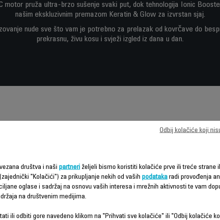
motor pruža ultra-brzo sušenje svaki put, dok tehnologija Ionic Booste
našim ekskluzivnim premazom Keratin & Glow za izvrstan sjaj.
lizovanje nude sve što vam je potrebno za prelazak od kovrčave do be
prekrasnu, živu kosu i svježi izgled iz dana u dan.
Odbij kolačiće koji ni
Karakteristike - Poređenje
vezana društva i naši
partneri
željeli bismo koristiti kolačiće prve ili treće strane i
(zajednički "Kolačići") za prikupljanje nekih od vaših
podataka
radi provođenja ana
ciljane oglase i sadržaj na osnovu vaših interesa i mrežnih aktivnosti te vam dopu
sadržaja na društvenim medijima.
ati ili odbiti gore navedeno klikom na "Prihvati sve kolačiće" ili "Odbij kolačiće ko