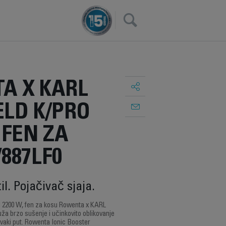
×
A X KARL
LD K/PRO
 FEN ZA
887LF0
il. Pojačivač sjaja.
2200 W, fen za kosu Rowenta x KARL
ža brzo sušenje i učinkovito oblikovanje
svaki put. Rowenta Ionic Booster