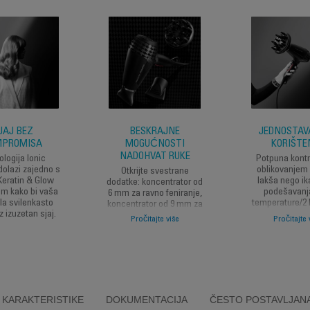
JAJ BEZ
BESKRAJNE
JEDNOSTAV
MPROMISA
MOGUĆNOSTI
KORIŠTE
NADOHVAT RUKE
logija Ionic
Potpuna kontr
dolazi zajedno s
oblikovanjem 
Otkrijte svestrane
Keratin & Glow
lakša nego ik
dodatke: koncentrator od
m kako bi vaša
podešavanj
6 mm za ravno feniranje,
la svilenkasto
temperature/2 
koncentrator od 9 mm za
z izuzetan sjaj.
prilagođavanje
snažno sušenje sa
Pročitajte više
Pročitajte 
vazduha i tem
dodatnim volumenom i
tokom sesije 
difuzor za volumen za
definisane kovrče i
dodatni volumen.
KARAKTERISTIKE
DOKUMENTACIJA
ČESTO POSTAVLJANA