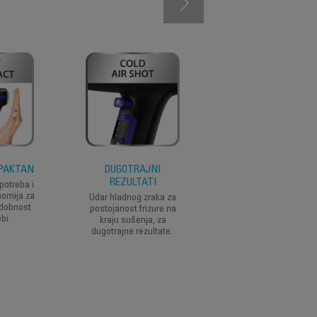
MPAKTAN
DUGOTRAJNI
PRAKTIČNO
REZULTATI
ODLAGANJE
otreba i
nomija za
Udar hladnog zraka za
Ušica za kačenje z
dobnost
postojanost frizure na
praktično odlaganje
bi.
kraju sušenja, za
dugotrajne rezultate.