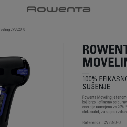
veling CV3820F0
ROWEN
MOVELIN
100% EFIKASN
SUŠENJE
Rowenta Moveling je fenome
koji brzo i efikasno osigura
energije uamnjeno za 20% *.
elektricitet, za sjajnu i zdra
Referenca : CV3820F0