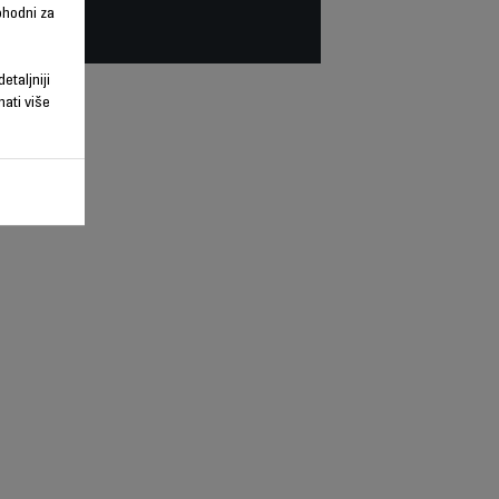
phodni za
etaljniji
nati više