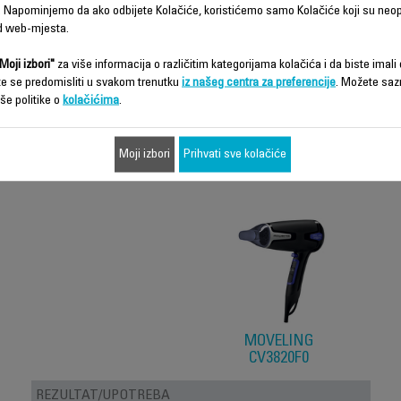
 Napominjemo da ako odbijete Kolačiće, koristićemo samo Kolačiće koji su neo
d web-mjesta.
Moji izbori"
za više informacija o različitim kategorijama kolačića i da biste imali d
te se predomisliti u svakom trenutku
iz našeg centra za preferencije
. Možete saz
še politike o
kolačićima
.
Karakteristike - Poređenje
Moji izbori
Prihvati sve kolačiće
MOVELING
CV3820F0
REZULTAT/UPOTREBA