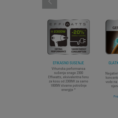
EFIKASNO SUŠENJE
GLAT
Vrhunska performansa
sušenja snage 2300
Negativn
Effiwatts, ekvivalentna fenu
koncent
za kosu od 2300W za samo
vode na 
1800W stvarne potrošnje
njen
energije *
Emisija 
Pro
smanj
elektric
ko
jednost