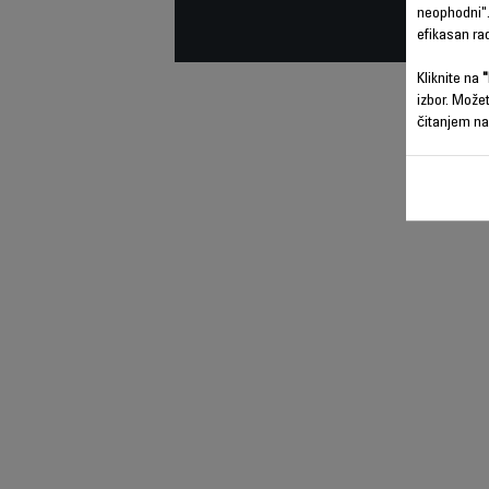
neophodni".
efikasan ra
Kliknite na
"
izbor. Može
čitanjem na