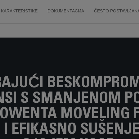
KARAKTERISTIKE
DOKUMENTACIJA
ČESTO POSTAVLJANA
RAJUĆI BESKOMPROMI
NSI S SMANJENOM P
ROWENTA MOVELING 
 I EFIKASNO SUŠENJE