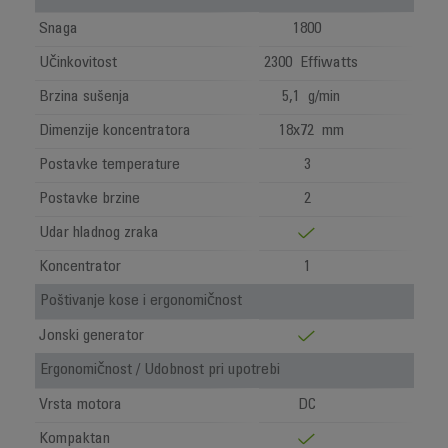
Snaga
1800
Učinkovitost
2300 Effiwatts
Brzina sušenja
5,1 g/min
Dimenzije koncentratora
18x72 mm
Postavke temperature
3
Postavke brzine
2
Udar hladnog zraka
Koncentrator
1
Poštivanje kose i ergonomičnost
Jonski generator
Ergonomičnost / Udobnost pri upotrebi
Vrsta motora
DC
Kompaktan