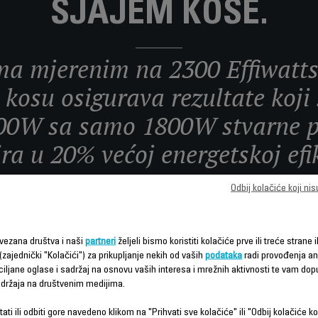
SJAJEM KOSE.
a mjerenim na 2300 Effiwatts-
 kosu osigurava rezultate koji
0W sa samo 1800W stvarne po
ira u 20% većoj energetskoj efi
Odbij kolačiće koji ni
citet se smanjuje kako se emituju milioni jona u vidu koncentrisanja molek
stvarajući glatku i sjajnu kosu.
šavanja za sušenje čine savršen fen za sušenje kose, sa završnim udar
vezana društva i naši
partneri
željeli bismo koristiti kolačiće prve ili treće strane i
kako bi se osigurao stil sa dugotrajnim rezultatima.
(zajednički "Kolačići") za prikupljanje nekih od vaših
podataka
radi provođenja ana
ciljane oglase i sadržaj na osnovu vaših interesa i mrežnih aktivnosti te vam dopu
 i kompaktnom okviru sa jednostavnim rukovanjem i savršenom ergono
sadržaja na društvenim medijima.
udobnost pri upotrebi.
ati ili odbiti gore navedeno klikom na "Prihvati sve kolačiće" ili "Odbij kolačiće ko