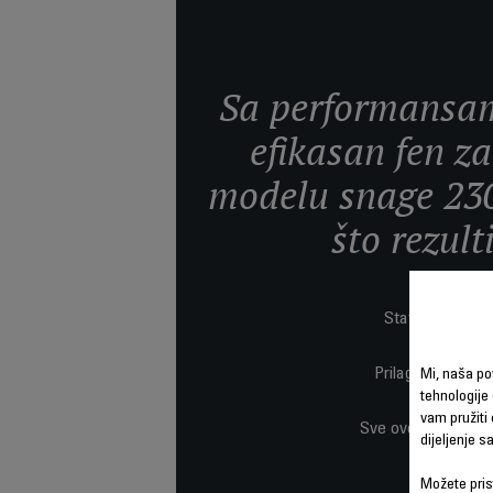
Sa performansam
efikasan fen za
modelu snage 230
što rezult
Statički elektri
Prilagođena pode
Mi, naša po
tehnologije 
vam pružiti 
Sve ovo, u laganom
dijeljenje 
Možete prist