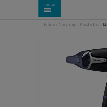
IZBORNIK
Početna
>
Ženska njega
>
Fenovi za kosu
>
Mo