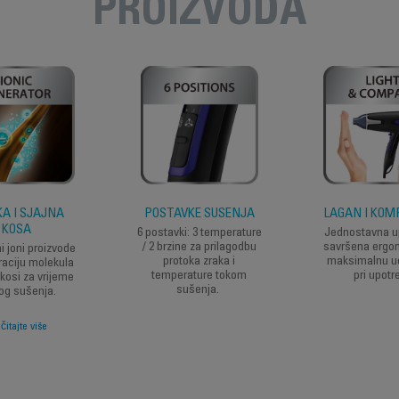
PROIZVODA
KA I SJAJNA
POSTAVKE SUŠENJA
LAGAN I KO
KOSA
6 postavki: 3 temperature
Jednostavna up
/ 2 brzine za prilagodbu
savršena ergo
i joni proizvode
protoka zraka i
maksimalnu u
raciju molekula
temperature tokom
pri upotre
kosi za vrijeme
sušenja.
og sušenja.
negativnih jona
čitajte više
uje statički
itet i za glatku
su koja se
avno stilizira.