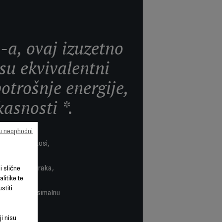
a, ovaj izuzetno
 su ekvivalentni
trošnje energije,
kasnosti *.
su neophodni
ula vode na kosi,
om hladnog zraka,
li slične
litike te
stiti
mijom za maksimalnu
ji nisu