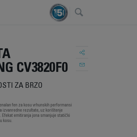
×
TA
G CV3820F0
OSTI ZA BRZO
nalan fen za kosu vrhunskih performansi
va izvanredne rezultate, uz korištenje
 Efekat emitiranja jona smanjuje statički
vu kosu.