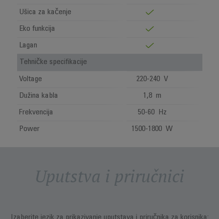
Ušica za kačenje
Eko funkcija
Lagan
Tehničke specifikacije
Voltage
220-240 V
Dužina kabla
1,8 m
Frekvencija
50-60 Hz
Power
1500-1800 W
Uputstva i priručnici
Izaberite jezik za prikazivanje uputstava i priručnika za korisnika: