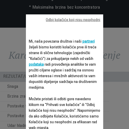
* Maksimalna brzina bez koncentratora
Odbij kolačiće koji nisu neophodni
Mi, naša povezana društva i naši
partneri
željeli bismo koristiti kolačiće prve ili treće
Karakteristike - Poređenje
strane ili slične tehnologije (zajednički
"Kolačići") za prikupljanje nekih od vaših
podataka
radi provođenja analitike te vam
pružiti ciljane oglase i sadržaj na osnovu
vaših interesa i mrežnih aktivnosti te vam
REZULTAT/UPOTREBA
dopustiti dijeljenje sadržaja na društvenim
Snaga
2200 W
medijima.
Brzina zraka (km/h)
100
Možete pristati ili odbiti gore navedeno
klikom na "Prihvati sve kolačiće" ili "Odbij
Postavke temperature
3
kolačiće koji nisu neophodni". Napominjemo
Postavke brzine
2
da ako odbijete Kolačiće, koristićemo samo
Kolačiće koji su neophodni za efikasan rad
Udar hladnog zraka
web-mjesta.