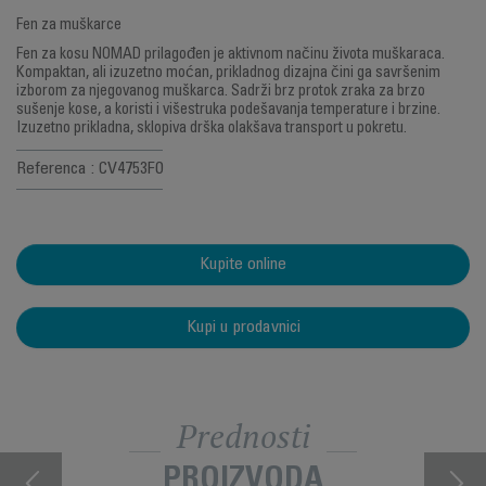
Fen za muškarce
Fen za kosu NOMAD prilagođen je aktivnom načinu života muškaraca.
Kompaktan, ali izuzetno moćan, prikladnog dizajna čini ga savršenim
izborom za njegovanog muškarca. Sadrži brz protok zraka za brzo
sušenje kose, a koristi i višestruka podešavanja temperature i brzine.
Izuzetno prikladna, sklopiva drška olakšava transport u pokretu.
Referenca : CV4753F0
Kupite online
Kupi u prodavnici
Prednosti
PROIZVODA