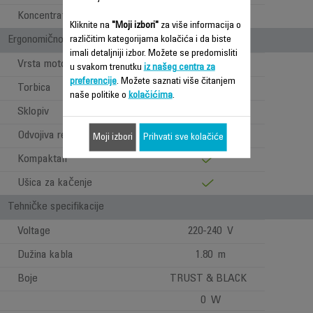
Koncentrator
1
Kliknite na
"Moji izbori"
za više informacija o
Ergonomičnost / Udobnost pri upotrebi
različitim kategorijama kolačića i da biste
imali detaljniji izbor. Možete se predomisliti
Vrsta motora
DC
u svakom trenutku
iz našeg centra za
preferencije
. Možete saznati više čitanjem
Torbica
naše politike o
kolačićima
.
Sklopiv
Odvojiva rešetka
Moji izbori
Prihvati sve kolačiće
Kompaktan
Ušica za kačenje
Tehničke specifikacije
Voltage
220-240 V
Dužina kabla
1.80 m
Boje
TRUST & BLACK
0 W